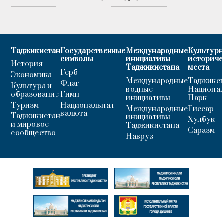
Таджикистан
Государственные
Международные
Культурн
символы
инициативы
историч
История
Таджикистана
места
Герб
Экономика
Международные
Таджикс
Флаг
Культура и
водные
Национа
образование
Гимн
инициативы
Парк
Туризм
Национальная
Международные
Гиссар
валюта
Таджикистан
инициативы
Хулбук
и мировое
Таджикистана
Саразм
сообщество
Навруз