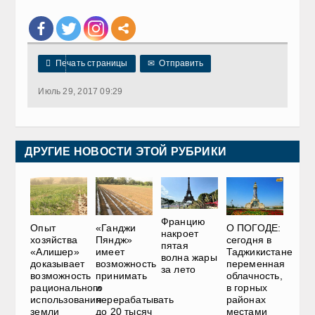

Печать страницы
✉
Отправить
Июль 29, 2017 09:29
ДРУГИЕ НОВОСТИ ЭТОЙ РУБРИКИ
Францию
Опыт
«Ганджи
О ПОГОДЕ:
накроет
хозяйства
Пяндж»
сегодня в
пятая
«Алишер»
имеет
Таджикистане
волна жары
доказывает
возможность
переменная
за лето
возможность
принимать
облачность,
рационального
и
в горных
использования
перерабатывать
районах
земли
до 20 тысяч
местами