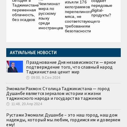
сегодня в
создаёт
изъяли 176
Чемпионат
Таджикистане
передовые
килограммов
мира по
переменная
digital-
перепелиного
русскому
облачность,
продукты?
мяса, не
языку
без осадков
соответствующего
среди
требованиям
иностранцев
безопасности
АКТУАЛЬНЫЕ НОВОСТИ
Празднование Дня независимости — яркое
подтверждение того, что славный народ
Таджикистана ценит мир
🕔
09:00, 9.Сен 2024
Эмомали Рахмон: Столица Таджикистана — город
Душанбе является зеркалом истории и жизни
таджикского народа и государства таджиков
🕔
11:48, 20.Апр 2024
Рустами Эмомали: Душанбе – это наш город, наш дом
надежды, который мы любим, гордимся им и доверяем
ему!