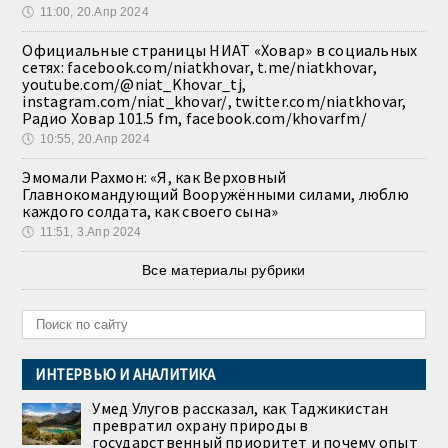
🕔
11:00, 20.Апр 2024
Официальные страницы НИАТ «Ховар» в социальных
сетях: facebook.com/niatkhovar, t.me/niatkhovar,
youtube.com/@niat_Khovar_tj,
instagram.com/niat_khovar/, twitter.com/niatkhovar,
Радио Ховар 101.5 fm, facebook.com/khovarfm/
🕔
10:55, 20.Апр 2024
Эмомали Рахмон: «Я, как Верховный
Главнокомандующий Вооружёнными силами, люблю
каждого солдата, как своего сына»
🕔
11:51, 3.Апр 2024
Все материалы рубрики
ИНТЕРВЬЮ И АНАЛИТИКА
Умед Улугов рассказал, как Таджикистан
превратил охрану природы в
государственный приоритет и почему опыт