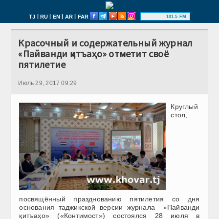
|
|
|
|
TJ
RU
EN
AR
FAR
101.5 FM
Красочный и содержательный журнал
«Пайванди қитъаҳо» отметит своё
пятилетие
Июль 29, 2017 09:29
Круглый
стол,
посвящённый празднованию пятилетия со дня
основания таджикской версии журнала «Пайванди
қитъаҳо» («Контимост») состоялся 28 июля в