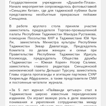
Государственном учреждении «Душанбе-Плаза».
Начало мероприятия сопровождалось фотовыставкой
«Синьцзян Китая», где для таджикской публики были
представлены необъятные прекрасные пейзажи
Синьцзяна.
В работе круглого стола приняли участие
заместитель председателя Торгово-промышленной
палаты Республики Таджикистан Манзура Рустамова,
помощник Посольства КНР в Таджикистане Юй Чун
Ли, заместитель Министра культуры Республики
Таджикистан Зевар Давлатзода, Председатель
Комитета по делам женщин и семьи при
Правительстве Республики Таджикистан Идигуль
Косимзода, председатель Общества дружбы
«Таджикистан — Южная Корея» Носир Салими,
заместитель главного редактора Синьцзянской
экономической газеты Дильшат Турсуну, заместитель
Главы отдела пропаганды и агитации парткома СУАР
Хизркельди Абдурахмон, а также представители СМИ
и постоянные читатели журнала.
«За 5 лет журнал «Пайванди қитъаҳо» стал в
Таджикистане широко известным периодическим
изданием. Он играет важную роль в деле взаимного
понимания и укрепления сотрудничества между
разными кругами обществ двух стран», — отметил