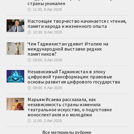
страны уникален
🕔
11:30, 9.Авг 2026
Настоящее творчество начинается с чтения,
памяти народа и жизненного опыта
🕔
10:30, 9.Авг 2026
Чем Таджикистан удивит Италию на
международной выставке редких
памятников?
🕔
09:00, 9.Авг 2026
Независимый Таджикистан в эпоху
цифровой трансформации: правовые
основы развития цифрового государства
🕔
09:00, 6.Авг 2026
Марьям Исаева рассказала, как
независимость страны изменила
театральное искусство, о подготовке
моноспектакля и о молодёжи
🕔
11:00, 2.Авг 2026
Все материалы рубрики