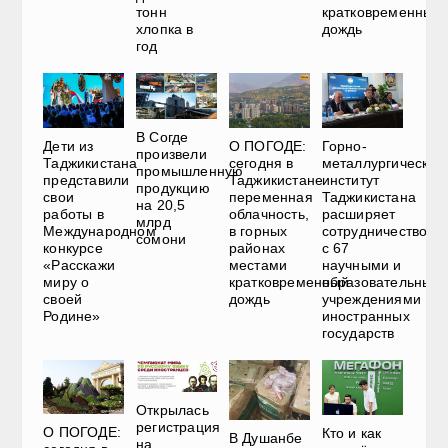
тонн
кратковременный
хлопка в
дождь
год
В Согде
Дети из
О ПОГОДЕ:
Горно-
произвели
Таджикистана
сегодня в
металлургический
промышленную
представили
Таджикистане
институт
продукцию
свои
переменная
Таджикистана
на 20,5
работы в
облачность,
расширяет
млрд
Международном
в горных
сотрудничество
сомони
конкурсе
районах
с 67
«Расскажи
местами
научными и
миру о
кратковременный
образовательным
своей
дождь
учреждениями
Родине»
иностранных
государств
Открылась
регистрация
О ПОГОДЕ:
Кто и как
В Душанбе
на