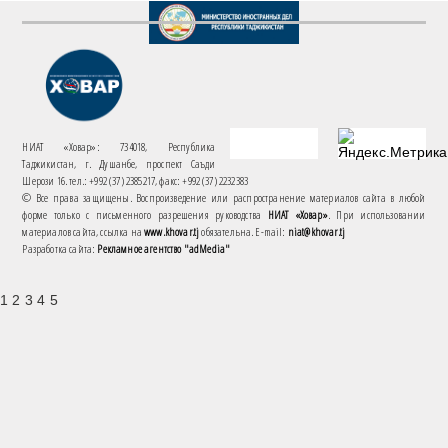
НИАТ «Ховар»: 734018, Республика
Таджикистан, г. Душанбе, проспект Саъди
Шерози 16. тел.: +992 (37) 2385217, факс: +992 (37) 2232383
© Все права защищены. Воспроизведение или распространение материалов сайта в любой
форме только с письменного разрешения руководства
НИАТ «Ховар»
. При использовании
материалов сайта, ссылка на
www.khovar.tj
обязательна. E-mail:
niat@khovar.tj
Разработка сайта:
Рекламное агентство "adMedia"
1 2 3 4 5