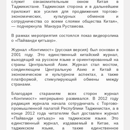
служит ознакомительным окном Китая в
Таджикистане. Таджикская сторона и в дальнейшем
приложит все усилия для продвижения торгово-
экономических, культурных обменов и
сотрудничества со всеми слоями общества Китая»,
— подчеркнула Манзура Рустамова.
В рамках мероприятия состоялся показ видеоролика
о «Пайванди қитъаҳо».
Журнал «Контимост» (русская версия) был основан в
2001 году. Это единственный китайский журнал,
выходящий на русском языке и ориентированный на
страны Центральной Азии. Журнал стал мостом,
соединяющим Центральную Азию и Китай в
экономическом и культурном аспектах, а также
платформой, стимулирующей обмены между
странами.
Благодаря стараниям всех сторон журнал
«Контимост» непрерывно развивался. В 2012 году
редакция журнала начала сотрудничать с Торгово-
промышленной палатой Республики Таджикистан, а в
конце 2012 года читателям был доставлен журнал
«Пайванди қитъаҳо» на таджикском языке. Это
единственный журнал, издаваемый в Китае, на
таджикском языке, а также единственное