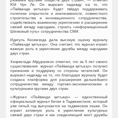
Юй Чун Ли. Он выразил надежду на то, что
«Пайванди қитъаҳо» будет твёрдо поддерживать
политики открытости и инклюзивности, совместного
строительства и инновационного сотрудничества,
содействовать взаимному укреплению и расширению
связей между народами, строить «информационный
Шёлковый путь» сотрудничества СМИ.
Идигуль Косимзода дала высокую оценку журналу
«Пайванди қитъаҳо». Она считает, что журнал играет
важную роль в укреплении дружбы между народами
двух стран.
Хизркельди Абдурахмон отметил, что за 5 лет своего
существования журнал «Пайванди қитъаҳо» получил
признание и поддержку со стороны читателей. Он
выразил надежду на то, что благодаря журналу будет
создана платформа для расширения дальнейшего
сотрудничества между торгово-экономическими и
культурными кругами двух стран.
«Журнал «Пайванди қитъаҳо» — единственный
официальный журнал Китая в Таджикистане, который
уже пятый год выпускается на таджикском языке. Он
играет активную роль в укреплении культурных
связей двух стран и как соединяющий мост дружбы