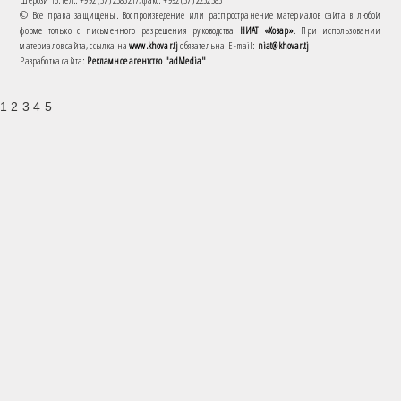
© Все права защищены. Воспроизведение или распространение материалов сайта в любой
форме только с письменного разрешения руководства
НИАТ «Ховар»
. При использовании
материалов сайта, ссылка на
www.khovar.tj
обязательна. E-mail:
niat@khovar.tj
Разработка сайта:
Рекламное агентство "adMedia"
1 2 3 4 5