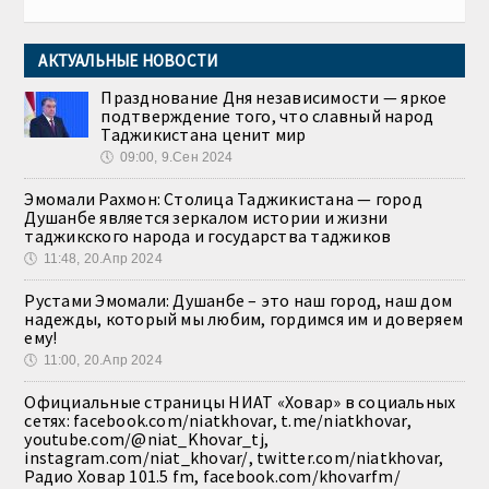
АКТУАЛЬНЫЕ НОВОСТИ
Празднование Дня независимости — яркое
подтверждение того, что славный народ
Таджикистана ценит мир
🕔
09:00, 9.Сен 2024
Эмомали Рахмон: Столица Таджикистана — город
Душанбе является зеркалом истории и жизни
таджикского народа и государства таджиков
🕔
11:48, 20.Апр 2024
Рустами Эмомали: Душанбе – это наш город, наш дом
надежды, который мы любим, гордимся им и доверяем
ему!
🕔
11:00, 20.Апр 2024
Официальные страницы НИАТ «Ховар» в социальных
сетях: facebook.com/niatkhovar, t.me/niatkhovar,
youtube.com/@niat_Khovar_tj,
instagram.com/niat_khovar/, twitter.com/niatkhovar,
Радио Ховар 101.5 fm, facebook.com/khovarfm/