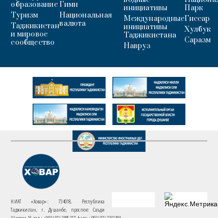
образование
Гимн
инициативы
Парк
Туризм
Национальная
Международные
Гиссар
валюта
Таджикистан
инициативы
Хулбук
и мировое
Таджикистана
Саразм
сообщество
Навруз
НИАТ «Ховар»: 734018, Республика
Таджикистан, г. Душанбе, проспект Саъди
Шерози 16. тел.: +992 (37) 2385217, факс: +992 (37) 2232383