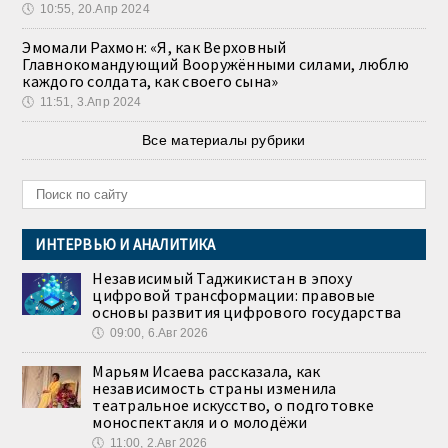
🕔
10:55, 20.Апр 2024
Эмомали Рахмон: «Я, как Верховный
Главнокомандующий Вооружёнными силами, люблю
каждого солдата, как своего сына»
🕔
11:51, 3.Апр 2024
Все материалы рубрики
ИНТЕРВЬЮ И АНАЛИТИКА
Независимый Таджикистан в эпоху
цифровой трансформации: правовые
основы развития цифрового государства
🕔
09:00, 6.Авг 2026
Марьям Исаева рассказала, как
независимость страны изменила
театральное искусство, о подготовке
моноспектакля и о молодёжи
🕔
11:00, 2.Авг 2026