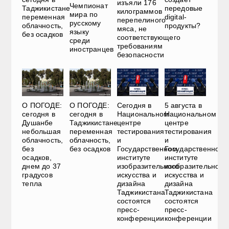
изъяли 176
Чемпионат
Таджикистане
передовые
килограммов
мира по
переменная
digital-
перепелиного
русскому
облачность,
продукты?
мяса, не
языку
без осадков
соответствующего
среди
требованиям
иностранцев
безопасности
О ПОГОДЕ:
О ПОГОДЕ:
Сегодня в
5 августа в
сегодня в
сегодня в
Национальном
Национальном
Душанбе
Таджикистане
центре
центре
небольшая
переменная
тестирования
тестирования
облачность,
облачность,
и
и
без
без осадков
Государственном
Государственном
осадков,
институте
институте
днем до 37
изобразительного
изобразительного
градусов
искусства и
искусства и
тепла
дизайна
дизайна
Таджикистана
Таджикистана
состоятся
состоятся
пресс-
пресс-
конференции
конференции