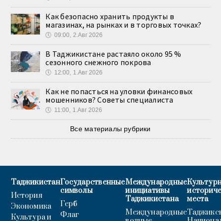
Как безопасно хранить продукты в
магазинах, на рынках и в торговых точках?
🕔
09:00, 2.Авг 2026
В Таджикистане растаяло около 95 %
сезонного снежного покрова
🕔
12:00, 1.Авг 2026
Как не попасться на уловки финансовых
мошенников? Советы специалиста
🕔
11:00, 1.Авг 2026
Все материалы рубрики
Таджикистан
Государственные
Международные
Культурн
символы
инициативы
историч
История
Таджикистана
места
Герб
Экономика
Международные
Таджикс
Флаг
Культура и
водные
Национа