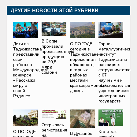
ДРУГИЕ НОВОСТИ ЭТОЙ РУБРИКИ
В Согде
Дети из
О ПОГОДЕ:
Горно-
произвели
Таджикистана
сегодня в
металлургический
промышленную
представили
Таджикистане
институт
продукцию
свои
переменная
Таджикистана
на 20,5
работы в
облачность,
расширяет
млрд
Международном
в горных
сотрудничество
сомони
конкурсе
районах
с 67
«Расскажи
местами
научными и
миру о
кратковременный
образовательным
своей
дождь
учреждениями
Родине»
иностранных
государств
Открылась
регистрация
О ПОГОДЕ:
Кто и как
В Душанбе
на
сегодня в
создаёт