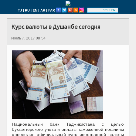
|
|
|
|
TJ
RU
EN
AR
FAR
101.5 FM
Курс валюты в Душанбе сегодня
Июль 7, 2017 08:54
Национальный банк Таджикистана с целью
бухгалтерского учета и оплаты таможенной пошлины
определил официальный курс иностранной валюты