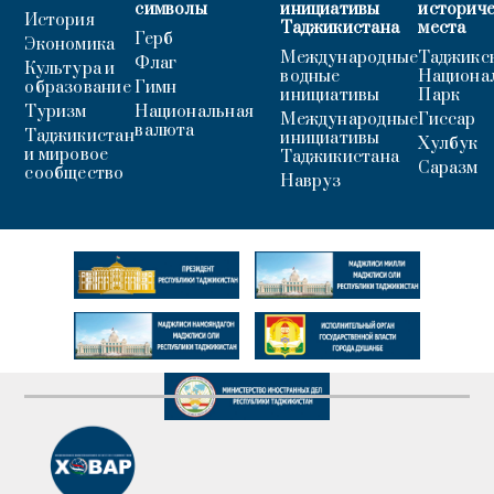
символы
инициативы
историч
История
Таджикистана
места
Герб
Экономика
Международные
Таджикс
Флаг
Культура и
водные
Национа
образование
Гимн
инициативы
Парк
Туризм
Национальная
Международные
Гиссар
валюта
Таджикистан
инициативы
Хулбук
и мировое
Таджикистана
Саразм
сообщество
Навруз