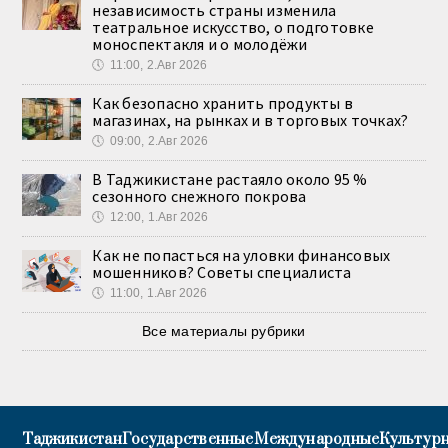
независимость страны изменила
театральное искусство, о подготовке
моноспектакля и о молодёжи
🕔
11:00, 2.Авг 2026
Как безопасно хранить продукты в
магазинах, на рынках и в торговых точках?
🕔
09:00, 2.Авг 2026
В Таджикистане растаяло около 95 %
сезонного снежного покрова
🕔
12:00, 1.Авг 2026
Как не попасться на уловки финансовых
мошенников? Советы специалиста
🕔
11:00, 1.Авг 2026
Все материалы рубрики
Таджикистан
Государственные
Международные
Культурн