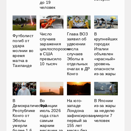
до 19
человек
Число
Глава ВОЗ
В
Футболист
случаев
заявил об
крупнейших
погиб от
заражения
удвоении
городах
удара
циклоспорозом
числа
Италии
молнии во
в США
случаев
объявлен
время
превысило
Эболы в
«красный»
матча в
10 тысяч
отдельных
уровень
Таиланде
очагах в ДР
опасности
Конго
из-за жары
В
Во
На юго-
В Японии
Демократической
Франции
западе
из-за жары
Республике
июль 2026
Лондона
за неделю
Конго от
года стал
зафиксирован
умерли 7
Эболы
самым
первый за
человек
умерли
жарким
155 лет
более 1,6
месяцем за
месяц без