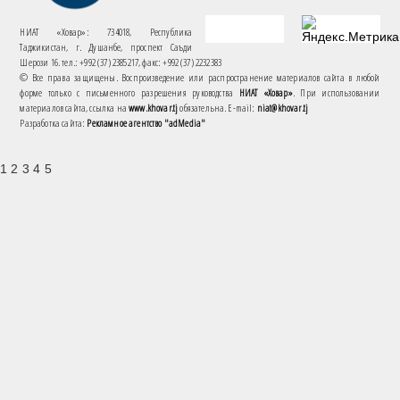
НИАТ «Ховар»: 734018, Республика
Таджикистан, г. Душанбе, проспект Саъди
Шерози 16. тел.: +992 (37) 2385217, факс: +992 (37) 2232383
© Все права защищены. Воспроизведение или распространение материалов сайта в любой
форме только с письменного разрешения руководства
НИАТ «Ховар»
. При использовании
материалов сайта, ссылка на
www.khovar.tj
обязательна. E-mail:
niat@khovar.tj
Разработка сайта:
Рекламное агентство "adMedia"
1 2 3 4 5