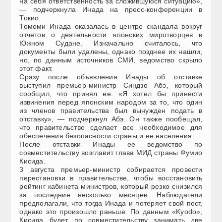
на себя ответственность за сложившуюся ситуацию»,
— подчеркнула Инада на пресс-конференции в
Токио.
Томоми Инада оказалась в центре скандала вокруг
отчетов о деятельности японских миротворцев в
Южном Судане. Изначально считалось, что
документы были удалены, однако позднее их нашли,
но, по данным источников СМИ, ведомство скрыло
этот факт.
Сразу после объявления Инады об отставке
выступил премьер-министр Синдзо Абэ, который
сообщил, что принял ее. «Я хотел бы принести
извинения перед японским народом за то, что один
из членов правительства был вынужден подать в
отставку», — подчеркнул Абэ. Он также пообещал,
что правительство сделает все необходимое для
обеспечения безопасности страны и ее населения.
После отставки Инады ее ведомство по
совместительству возглавит глава МИД страны Фумио
Кисида.
3 августа премьер-министр собирается провести
перестановки в правительстве, чтобы восстановить
рейтинг кабинета министров, который резко снизился
за последние несколько месяцев. Наблюдатели
предполагали, что тогда Инада и потеряет свой пост,
однако это произошло раньше. По данным «Kyodo»,
Кисида будет по совместительству занимать две