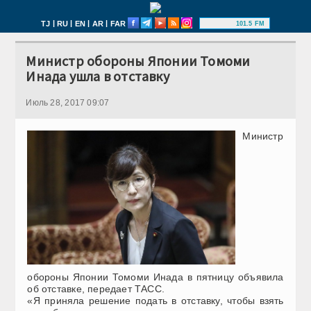
|
|
|
|
TJ
RU
EN
AR
FAR
101.5 FM
Министр обороны Японии Томоми
Инада ушла в отставку
Июль 28, 2017 09:07
Министр
обороны Японии Томоми Инада в пятницу объявила
об отставке, передает ТАСС.
«Я приняла решение подать в отставку, чтобы взять