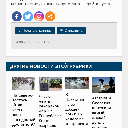
министерских должности временно — до 3 августа.

Печать страницы
✉
Отправить
Июль 28, 2017 09:07
ДРУГИЕ НОВОСТИ ЭТОЙ РУБРИКИ
В
На северо-
Число
Австрия и
Пакистане
востоке
жертв
Словакия
из-за
Индии
рекордной
пережили
дождей
число
жары в
самый
погиб 151
жертв
Республике
жаркий
человек с
наводнений
Корея
день в
конца июня
достигло 97
возросло
истории