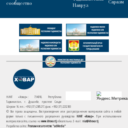
Саразм
сообщество
Навруз
НИАТ «Ховар»: 734018, Республика
Таджикистан, г. Душанбе, проспект Саъди
Шерози 16. тел.: +992 (37) 2385217, факс: +992 (37) 2232383
© Все права защищены. Воспроизведение или распространение материалов сайта в любой
форме только с письменного разрешения руководства
НИАТ «Ховар»
. При использовании
материалов сайта, ссылка на
www.khovar.tj
обязательна. E-mail:
niat@khovar.tj
Разработка сайта:
Рекламное агентство "adMedia"