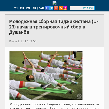
|
|
|
|
TJ
RU
EN
AR
FAR
101.5 FM
Молодежная сборная Таджикистана (U-
23) начала тренировочный сбор в
Душанбе
Июль 1, 2017 09:56
Молодежная сборная Таджикистана, составленная из
игроков не старше 1995 года рождения, под