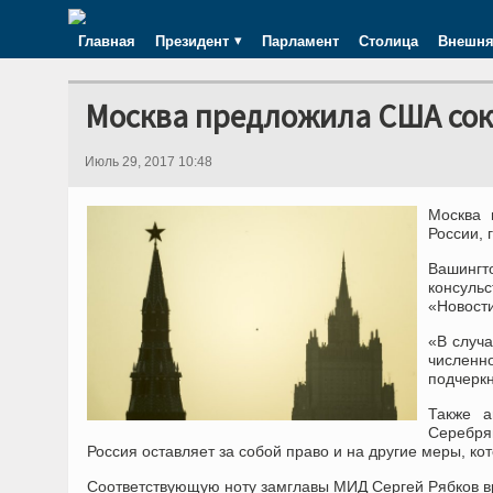
Главная
Президент
Парламент
Столица
Внешня
Москва предложила США сок
Июль 29, 2017 10:48
Москва 
России, 
Вашингт
консуль
«Новост
«В случ
численн
подчеркн
Также а
Серебря
Россия оставляет за собой право и на другие меры, ко
Соответствующую ноту замглавы МИД Сергей Рябков в