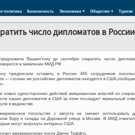
я политика
Безопасность
Экономика
Общество
Туризм
ратить число дипломатов в России
предложила Вашингтону до сентября сократить число диплома
говорится в заявлении МИД РФ.
ону предписали оставить в России 455 сотрудников посольс
ств — столько же российских дипломатов находятся в США,сообща
и».
ае новых односторонних действий американских властей по сокр
ости наших дипломатов в США за этим последует зеркальный отв
ули в ведомстве.
мериканское посольство с августа не сможет использовать д
ном Бору и склады на Дорожной улице в Москве. В МИД отметил
торые могут затронуть интересы США.
ручил американскому послу Джону Теффту.