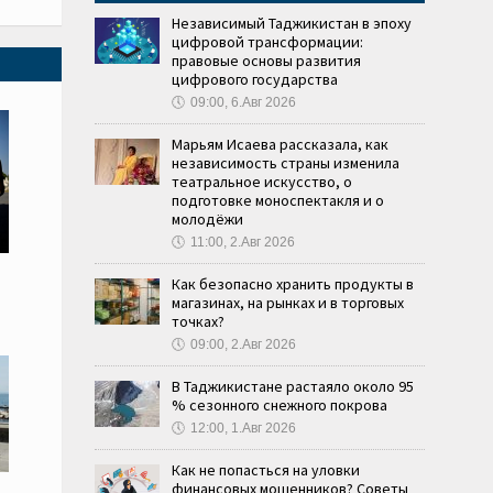
Независимый Таджикистан в эпоху
цифровой трансформации:
правовые основы развития
цифрового государства
🕔
09:00, 6.Авг 2026
Марьям Исаева рассказала, как
независимость страны изменила
театральное искусство, о
подготовке моноспектакля и о
молодёжи
🕔
11:00, 2.Авг 2026
Как безопасно хранить продукты в
магазинах, на рынках и в торговых
точках?
🕔
09:00, 2.Авг 2026
В Таджикистане растаяло около 95
% сезонного снежного покрова
🕔
12:00, 1.Авг 2026
Как не попасться на уловки
финансовых мошенников? Советы