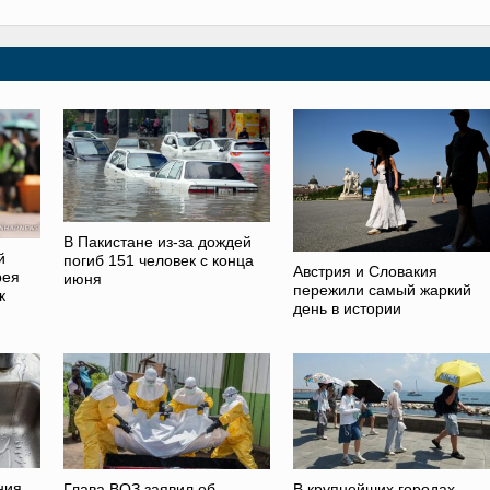
В Пакистане из-за дождей
й
погиб 151 человек с конца
Австрия и Словакия
рея
июня
пережили самый жаркий
к
день в истории
ния
Глава ВОЗ заявил об
В крупнейших городах