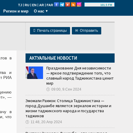
|
|
|
|
TJ
RU
EN
AR
FAR
101.5 FM
Регион и мир
О нас

Печать страницы
✉
Отправить
АКТУАЛЬНЫЕ НОВОСТИ
тов в
Празднование Дня независимости
тва и
— яркое подтверждение того, что
ет РИА
славный народ Таджикистана ценит
мир
🕔
09:00, 9.Сен 2024
ащению
ет», —
Эмомали Рахмон: Столица Таджикистана —
город Душанбе является зеркалом истории и
жизни таджикского народа и государства
ачу в
таджиков
и, что
🕔
11:48, 20.Апр 2024