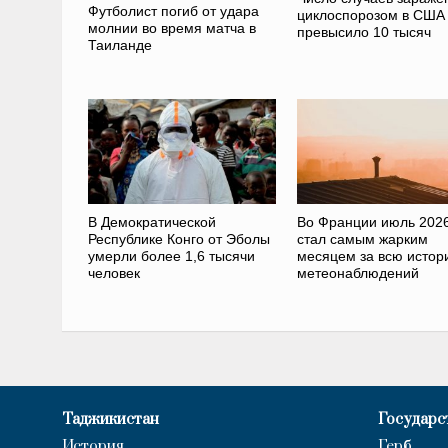
Футболист погиб от удара
циклоспорозом в США
молнии во время матча в
превысило 10 тысяч
Таиланде
В Демократической
Во Франции июль 2026
Республике Конго от Эболы
стал самым жарким
умерли более 1,6 тысячи
месяцем за всю истор
человек
метеонаблюдений
Таджикистан
Государс
История
Герб