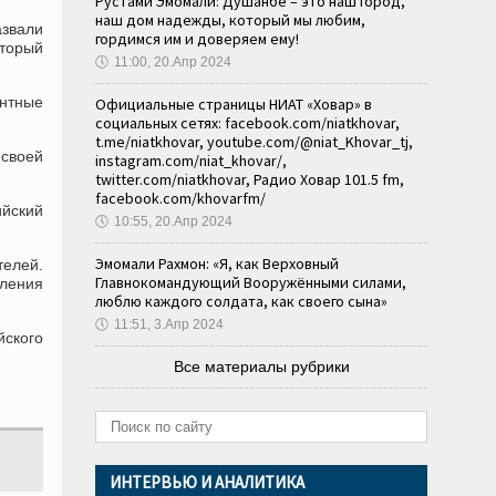
Рустами Эмомали: Душанбе – это наш город,
наш дом надежды, который мы любим,
азвали
гордимся им и доверяем ему!
оторый
🕔
11:00, 20.Апр 2024
ентные
Официальные страницы НИАТ «Ховар» в
социальных сетях: facebook.com/niatkhovar,
t.me/niatkhovar, youtube.com/@niat_Khovar_tj,
своей
instagram.com/niat_khovar/,
twitter.com/niatkhovar, Радио Ховар 101.5 fm,
facebook.com/khovarfm/
ийский
🕔
10:55, 20.Апр 2024
Эмомали Рахмон: «Я, как Верховный
телей.
Главнокомандующий Вооружёнными силами,
оления
люблю каждого солдата, как своего сына»
🕔
11:51, 3.Апр 2024
йского
Все материалы рубрики
ИНТЕРВЬЮ И АНАЛИТИКА