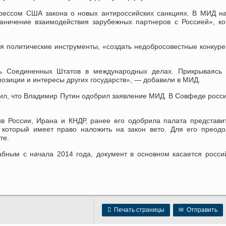
рессом США закона о новых антироссийских санкциях. В МИД н
аничение взаимодействия зарубежных партнеров с Россией», к
зуя политические инструменты, «создать недобросовестные конкур
ь Соединенных Штатов в международных делах. Прикрываясь 
зиции и интересы других государств», — добавили в МИД.
ил, что Владимир Путин одобрил заявление МИД. В Совфеде росс
в России, Ирана и КНДР, ранее его одобрила палата представи
 который имеет право наложить на закон вето. Для его преод
те.
бным с начала 2014 года, документ в основном касается росси

Печать страницы
✉
Отправить