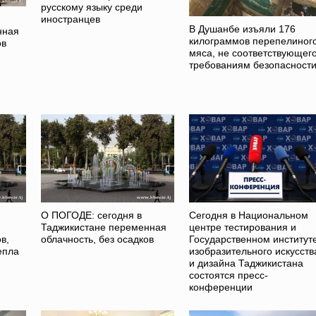
русскому языку среди
иностранцев
В Душанбе изъяли 176
нная
килограммов перепелиног
ов
мяса, не соответствующег
требованиям безопасност
О ПОГОДЕ: сегодня в
Сегодня в Национальном
Таджикистане переменная
центре тестирования и
в,
облачность, без осадков
Государственном институт
епла
изобразительного искусств
и дизайна Таджикистана
состоятся пресс-
конференции