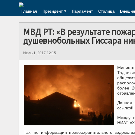
Главная
Президент
Парламент
Столица
Внешня
МВД РТ: «В результате пожа
душевнобольных Гиссара ник
Июль 1, 2017 12:15
Министе
Таджики
общежит
располо
более 2
отравлен
Данная 
ссылкой 
Между т
НИАТ «Х
Так, по информации правоохранительного ведомства