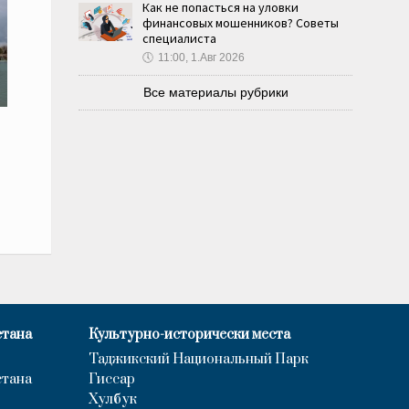
Как не попасться на уловки
финансовых мошенников? Советы
специалиста
🕔
11:00, 1.Авг 2026
Все материалы рубрики
стана
Культурно-исторически места
Таджикский Национальный Парк
стана
Гиссар
Хулбук