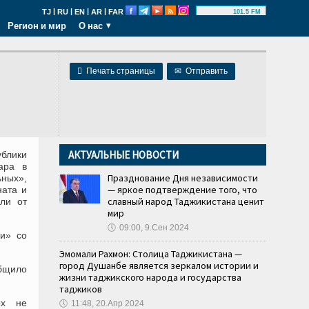
|
|
|
|
TJ
RU
EN
AR
FAR
101.5 FM
Регион и мир
О нас

Печать страницы
✉
Отправить
АКТУАЛЬНЫЕ НОВОСТИ
блики
ара в
Празднование Дня независимости
ьных»,
— яркое подтверждение того, что
ната и
славный народ Таджикистана ценит
ли от
мир
🕔
09:00, 9.Сен 2024
и» со
Эмомали Рахмон: Столица Таджикистана —
город Душанбе является зеркалом истории и
бщило
жизни таджикского народа и государства
таджиков
ных не
🕔
11:48, 20.Апр 2024