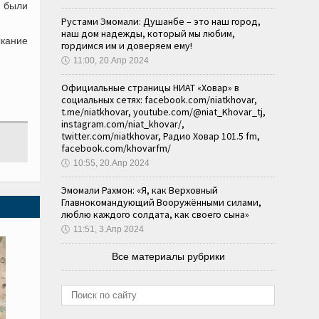
я были
Рустами Эмомали: Душанбе – это наш город,
наш дом надежды, который мы любим,
ыкание
гордимся им и доверяем ему!
🕔
11:00, 20.Апр 2024
Официальные страницы НИАТ «Ховар» в
социальных сетях: facebook.com/niatkhovar,
t.me/niatkhovar, youtube.com/@niat_Khovar_tj,
instagram.com/niat_khovar/,
twitter.com/niatkhovar, Радио Ховар 101.5 fm,
facebook.com/khovarfm/
🕔
10:55, 20.Апр 2024
Эмомали Рахмон: «Я, как Верховный
Главнокомандующий Вооружёнными силами,
люблю каждого солдата, как своего сына»
🕔
11:51, 3.Апр 2024
Все материалы рубрики