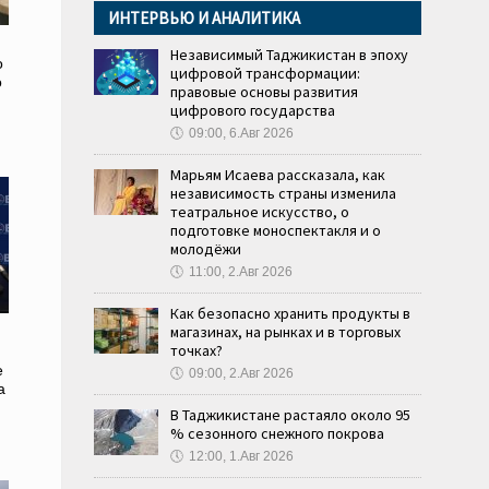
ИНТЕРВЬЮ И АНАЛИТИКА
Независимый Таджикистан в эпоху
о
цифровой трансформации:
о
правовые основы развития
и
цифрового государства
🕔
09:00, 6.Авг 2026
Марьям Исаева рассказала, как
независимость страны изменила
театральное искусство, о
подготовке моноспектакля и о
молодёжи
🕔
11:00, 2.Авг 2026
Как безопасно хранить продукты в
магазинах, на рынках и в торговых
точках?
е
🕔
09:00, 2.Авг 2026
а
В Таджикистане растаяло около 95
% сезонного снежного покрова
🕔
12:00, 1.Авг 2026