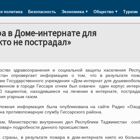
я политика
Безопасность
Экономика
Общество
Туризм
ра в Доме-интернате для
то не пострадал»
рство здравоохранения и социальной защиты населения Респу
стан опровергает информацию о том, что в результате пож
ии Государственного учреждения «Дом-интернат для душевнобол
женном в городе Гиссаре огнем был охвачен один корпус интер
0 пациентов, находившиеся на лечении в интернате, пострада
ия угарным газом.
ложная информация была опубликована на сайте Радио «Озод
на противопожарную службу Гиссарского района.
ем, Министерство внутренних дел Республики Таджикистан соо
овар» подробности данного происшествия.
 страны, в результате пожара в дом-интернате никто из боль