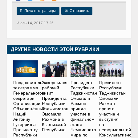

Печать страницы
✉
Отправить
Июль 14, 2017 17:26
ДРУГИЕ НОВОСТИ ЭТОЙ РУБРИКИ
Поздравительная
Завершился
Президент
Президент
телеграмма
рабочий
Республики
Республики
Генерального
визит
Таджикистан
Таджикистан
секретаря
Президента
Эмомали
Эмомали
Организации
Республики
Рахмон
Рахмон
Объединённых
Таджикистан
принял
принял
Наций
Эмомали
участие в
участие и
Антониу
Рахмона в
финальном
выступил
Гутерриша
Кыргызской
этапе
на
Президенту
Республике
Чемпионата
неформальной
Республики
мира по
Консультативной