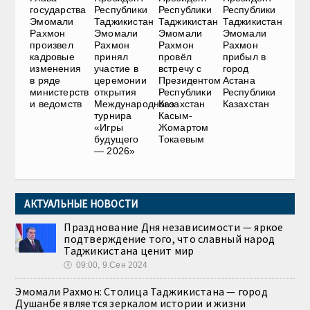
государства
Республики
Республики
Республики
Эмомали
Таджикистан
Таджикистан
Таджикистан
Рахмон
Эмомали
Эмомали
Эмомали
произвел
Рахмон
Рахмон
Рахмон
кадровые
принял
провёл
прибыл в
изменения
участие в
встречу с
город
в ряде
церемонии
Президентом
Астана
министерств
открытия
Республики
Республики
и ведомств
Международного
Казахстан
Казахстан
турнира
Касым-
«Игры
Жомартом
будущего
Токаевым
— 2026»
АКТУАЛЬНЫЕ НОВОСТИ
Празднование Дня независимости — яркое
подтверждение того, что славный народ
Таджикистана ценит мир
🕔
09:00, 9.Сен 2024
Эмомали Рахмон: Столица Таджикистана — город
Душанбе является зеркалом истории и жизни