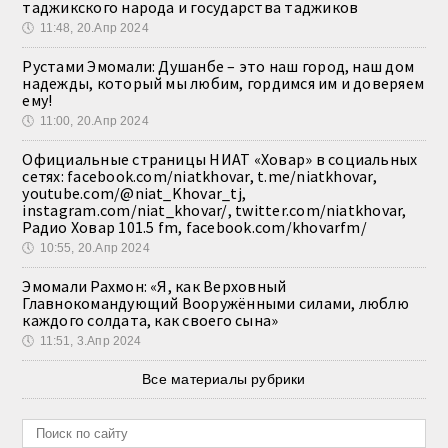
таджикского народа и государства таджиков
🕔
11:48, 20.Апр 2024
Рустами Эмомали: Душанбе – это наш город, наш дом
надежды, который мы любим, гордимся им и доверяем
ему!
🕔
11:00, 20.Апр 2024
Официальные страницы НИАТ «Ховар» в социальных
сетях: facebook.com/niatkhovar, t.me/niatkhovar,
youtube.com/@niat_Khovar_tj,
instagram.com/niat_khovar/, twitter.com/niatkhovar,
Радио Ховар 101.5 fm, facebook.com/khovarfm/
🕔
10:55, 20.Апр 2024
Эмомали Рахмон: «Я, как Верховный
Главнокомандующий Вооружёнными силами, люблю
каждого солдата, как своего сына»
🕔
11:51, 3.Апр 2024
Все материалы рубрики