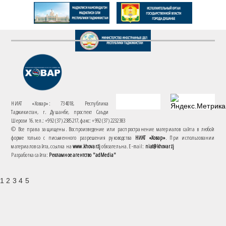
НИАТ «Ховар»: 734018, Республика
Таджикистан, г. Душанбе, проспект Саъди
Шерози 16. тел.: +992 (37) 2385217, факс: +992 (37) 2232383
© Все права защищены. Воспроизведение или распространение материалов сайта в любой
форме только с письменного разрешения руководства
НИАТ «Ховар»
. При использовании
материалов сайта, ссылка на
www.khovar.tj
обязательна. E-mail:
niat@khovar.tj
Разработка сайта:
Рекламное агентство "adMedia"
1 2 3 4 5