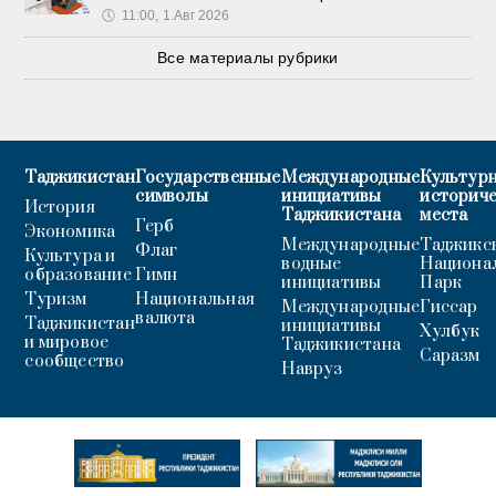
🕔
11:00, 1.Авг 2026
Все материалы рубрики
Таджикистан
Государственные
Международные
Культурн
символы
инициативы
историч
История
Таджикистана
места
Герб
Экономика
Международные
Таджикс
Флаг
Культура и
водные
Национа
образование
Гимн
инициативы
Парк
Туризм
Национальная
Международные
Гиссар
валюта
Таджикистан
инициативы
Хулбук
и мировое
Таджикистана
Саразм
сообщество
Навруз