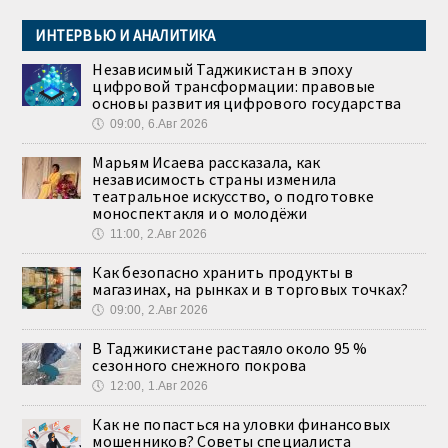
ИНТЕРВЬЮ И АНАЛИТИКА
Независимый Таджикистан в эпоху
цифровой трансформации: правовые
основы развития цифрового государства
🕔
09:00, 6.Авг 2026
Марьям Исаева рассказала, как
независимость страны изменила
театральное искусство, о подготовке
моноспектакля и о молодёжи
🕔
11:00, 2.Авг 2026
Как безопасно хранить продукты в
магазинах, на рынках и в торговых точках?
🕔
09:00, 2.Авг 2026
В Таджикистане растаяло около 95 %
сезонного снежного покрова
🕔
12:00, 1.Авг 2026
Как не попасться на уловки финансовых
мошенников? Советы специалиста