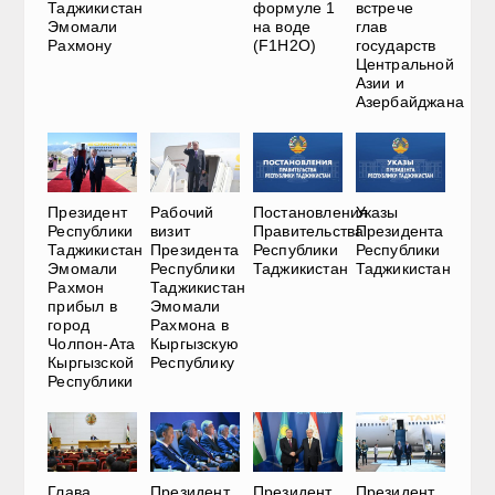
Таджикистан
формуле 1
встрече
Эмомали
на воде
глав
Рахмону
(F1H2O)
государств
Центральной
Азии и
Азербайджана
Президент
Рабочий
Постановления
Указы
Республики
визит
Правительства
Президента
Таджикистан
Президента
Республики
Республики
Эмомали
Республики
Таджикистан
Таджикистан
Рахмон
Таджикистан
прибыл в
Эмомали
город
Рахмона в
Чолпон-Ата
Кыргызскую
Кыргызской
Республику
Республики
Глава
Президент
Президент
Президент