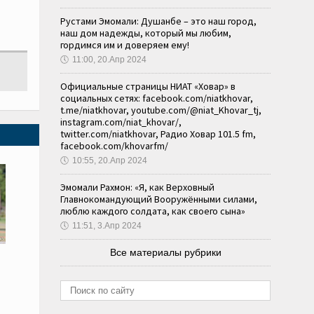
Рустами Эмомали: Душанбе – это наш город,
наш дом надежды, который мы любим,
гордимся им и доверяем ему!
🕔
11:00, 20.Апр 2024
Официальные страницы НИАТ «Ховар» в
социальных сетях: facebook.com/niatkhovar,
t.me/niatkhovar, youtube.com/@niat_Khovar_tj,
instagram.com/niat_khovar/,
twitter.com/niatkhovar, Радио Ховар 101.5 fm,
facebook.com/khovarfm/
🕔
10:55, 20.Апр 2024
Эмомали Рахмон: «Я, как Верховный
Главнокомандующий Вооружёнными силами,
люблю каждого солдата, как своего сына»
🕔
11:51, 3.Апр 2024
Все материалы рубрики