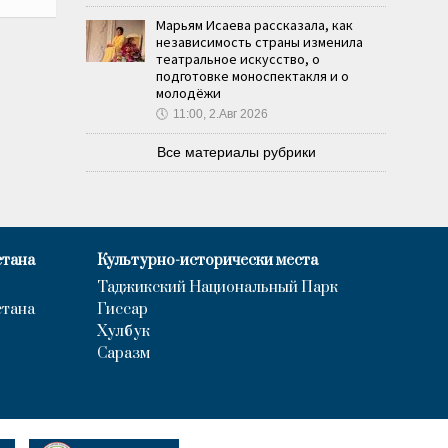
Марьям Исаева рассказала, как
независимость страны изменила
театральное искусство, о
подготовке моноспектакля и о
молодёжи
🕔
11:00, 2.Авг 2026
Все материалы рубрики
стана
Культурно-исторически места
Таджикский Национальный Парк
стана
Гиссар
Хулбук
Саразм