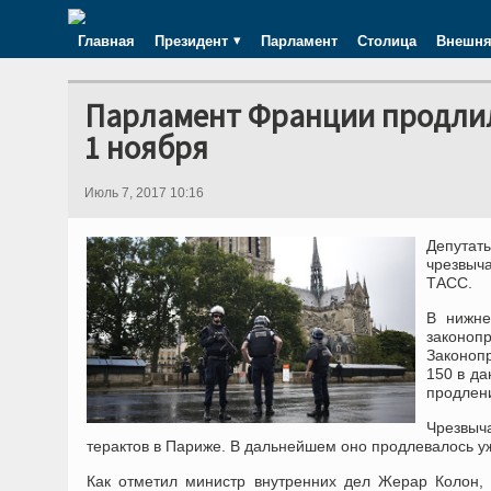
Главная
Президент
Парламент
Столица
Внешня
Парламент Франции продлил
1 ноября
Июль 7, 2017 10:16
Депутат
чрезвыча
ТАСС.
В нижне
законоп
Законоп
150 в да
продлен
Чрезвыч
терактов в Париже. В дальнейшем оно продлевалось уж
Как отметил министр внутренних дел Жерар Колон,