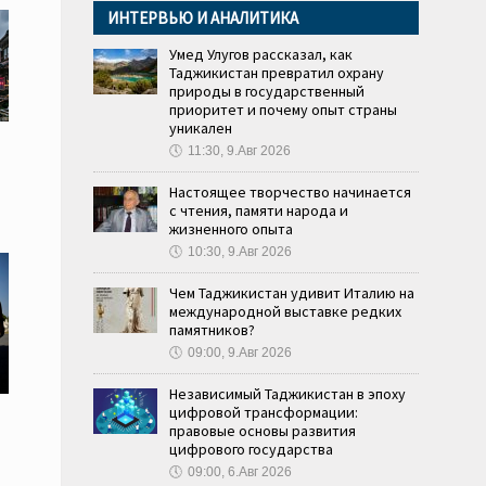
ИНТЕРВЬЮ И АНАЛИТИКА
Умед Улугов рассказал, как
Таджикистан превратил охрану
природы в государственный
приоритет и почему опыт страны
уникален
🕔
11:30, 9.Авг 2026
Настоящее творчество начинается
с чтения, памяти народа и
жизненного опыта
🕔
10:30, 9.Авг 2026
Чем Таджикистан удивит Италию на
международной выставке редких
памятников?
🕔
09:00, 9.Авг 2026
Независимый Таджикистан в эпоху
цифровой трансформации:
правовые основы развития
цифрового государства
🕔
09:00, 6.Авг 2026