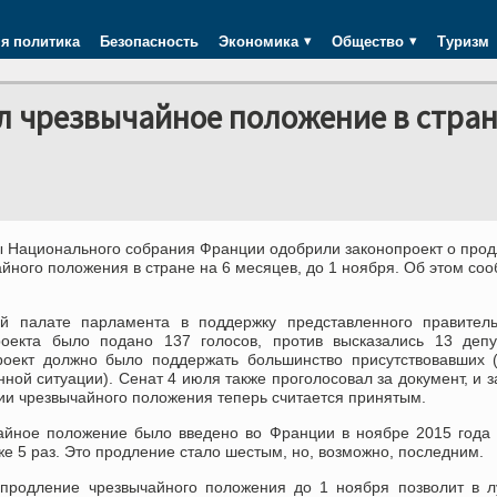
я политика
Безопасность
Экономика
Общество
Туризм
 чрезвычайное положение в стран
ы Национального собрания Франции одобрили законопроект о про
йного положения в стране на 6 месяцев, до 1 ноября. Об этом со
й палате парламента в поддержку представленного правитель
роекта было подано 137 голосов, против высказались 13 депу
роект должно было поддержать большинство присутствовавших 
нной ситуации). Сенат 4 июля также проголосовал за документ, и з
ии чрезвычайного положения теперь считается принятым.
айное положение было введено во Франции в ноябре 2015 года
е 5 раз. Это продление стало шестым, но, возможно, последним.
 продление чрезвычайного положения до 1 ноября позволит в 