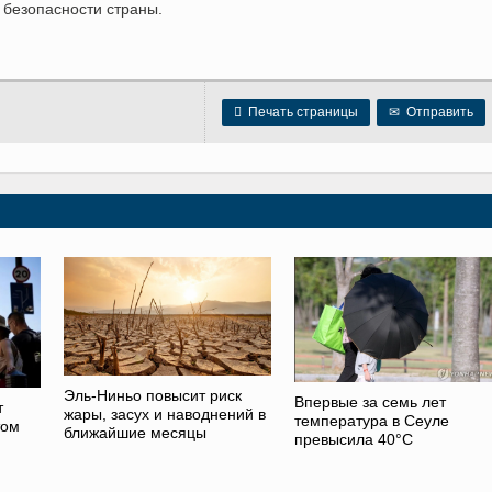
 безопасности страны.

Печать страницы
✉
Отправить
Эль-Ниньо повысит риск
Впервые за семь лет
т
жары, засух и наводнений в
температура в Сеуле
том
ближайшие месяцы
превысила 40°C