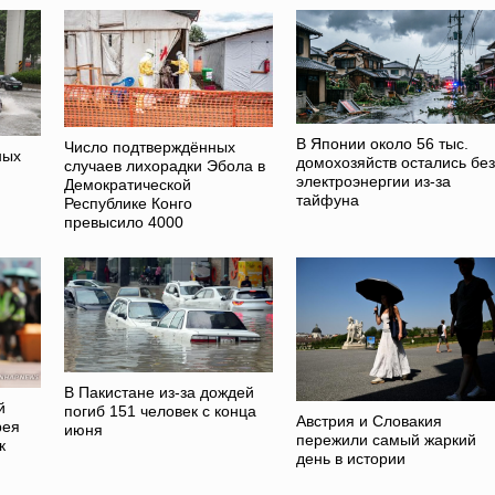
В Японии около 56 тыс.
Число подтверждённых
ных
домохозяйств остались без
случаев лихорадки Эбола в
электроэнергии из-за
Демократической
тайфуна
Республике Конго
превысило 4000
В Пакистане из-за дождей
й
погиб 151 человек с конца
Австрия и Словакия
рея
июня
пережили самый жаркий
к
день в истории