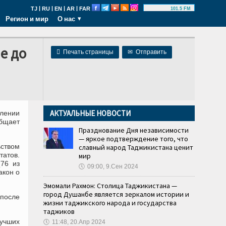
|
|
|
|
TJ
RU
EN
AR
FAR
101.5 FM
Регион и мир
О нас
е до

Печать страницы
✉
Отправить
АКТУАЛЬНЫЕ НОВОСТИ
длении
общает
Празднование Дня независимости
— яркое подтверждение того, что
ством
славный народ Таджикистана ценит
татов.
мир
(76 из
🕔
09:00, 9.Сен 2024
акон о
Эмомали Рахмон: Столица Таджикистана —
город Душанбе является зеркалом истории и
 после
жизни таджикского народа и государства
таджиков
лучших
🕔
11:48, 20.Апр 2024