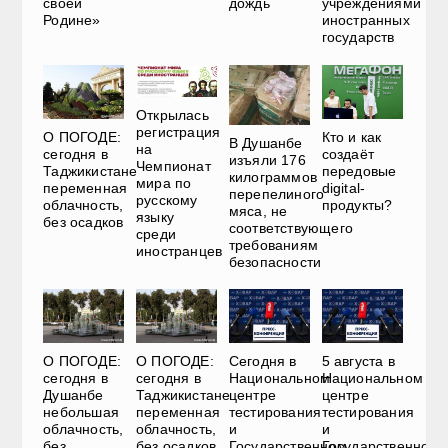
своей
дождь
учреждениями
Родине»
иностранных
государств
Открылась
регистрация
О ПОГОДЕ:
Кто и как
В Душанбе
на
сегодня в
создаёт
изъяли 176
Чемпионат
Таджикистане
передовые
килограммов
мира по
переменная
digital-
перепелиного
русскому
облачность,
продукты?
мяса, не
языку
без осадков
соответствующего
среди
требованиям
иностранцев
безопасности
О ПОГОДЕ:
О ПОГОДЕ:
Сегодня в
5 августа в
сегодня в
сегодня в
Национальном
Национальном
Душанбе
Таджикистане
центре
центре
небольшая
переменная
тестирования
тестирования
облачность,
облачность,
и
и
без
без осадков
Государственном
Государственном