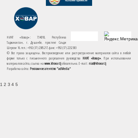
НИАТ «Ховар»: 734018, Республика
Таджикистан, г. Душанбе, проспект Саъди
Шерози 16. тел.: +992 (37) 2385217, факс: +992 (37) 2232383
© Все права защищены. Воспроизведение или распространение материалов сайта в любой
форме только с письменного разрешения руководства
НИАТ «Ховар»
. При использовании
материалов сайта, ссылка на
www.khovar.tj
обязательна. E-mail:
niat@khovar.tj
Разработка сайта:
Рекламное агентство "adMedia"
1 2 3 4 5