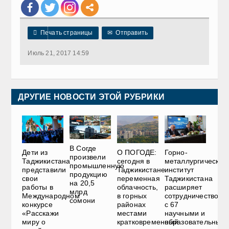

Печать страницы
✉
Отправить
Июль 21, 2017 14:59
ДРУГИЕ НОВОСТИ ЭТОЙ РУБРИКИ
В Согде
Дети из
О ПОГОДЕ:
Горно-
произвели
Таджикистана
сегодня в
металлургический
промышленную
представили
Таджикистане
институт
продукцию
свои
переменная
Таджикистана
на 20,5
работы в
облачность,
расширяет
млрд
Международном
в горных
сотрудничество
сомони
конкурсе
районах
с 67
«Расскажи
местами
научными и
миру о
кратковременный
образовательным