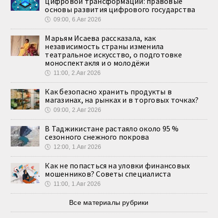
цифровой трансформации: правовые
основы развития цифрового государства
🕔
09:00, 6.Авг 2026
Марьям Исаева рассказала, как
независимость страны изменила
театральное искусство, о подготовке
моноспектакля и о молодёжи
🕔
11:00, 2.Авг 2026
Как безопасно хранить продукты в
магазинах, на рынках и в торговых точках?
🕔
09:00, 2.Авг 2026
В Таджикистане растаяло около 95 %
сезонного снежного покрова
🕔
12:00, 1.Авг 2026
Как не попасться на уловки финансовых
мошенников? Советы специалиста
🕔
11:00, 1.Авг 2026
Все материалы рубрики