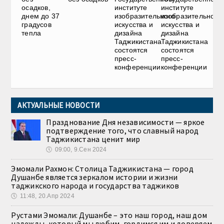
осадков,
институте
институте
днем до 37
изобразительного
изобразительного
градусов
искусства и
искусства и
тепла
дизайна
дизайна
Таджикистана
Таджикистана
состоятся
состоятся
пресс-
пресс-
конференции
конференции
АКТУАЛЬНЫЕ НОВОСТИ
Празднование Дня независимости — яркое
подтверждение того, что славный народ
Таджикистана ценит мир
🕔
09:00, 9.Сен 2024
Эмомали Рахмон: Столица Таджикистана — город
Душанбе является зеркалом истории и жизни
таджикского народа и государства таджиков
🕔
11:48, 20.Апр 2024
Рустами Эмомали: Душанбе – это наш город, наш дом
надежды, который мы любим, гордимся им и доверяем