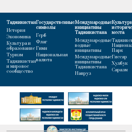
Таджикистан
Государственные
Международные
Культурн
символы
инициативы
историч
История
Таджикистана
места
Герб
Экономика
Международные
Таджикс
Флаг
Культура и
водные
Национа
образование
Гимн
инициативы
Парк
Туризм
Национальная
Международные
Гиссар
валюта
Таджикистан
инициативы
Хулбук
и мировое
Таджикистана
Саразм
сообщество
Навруз