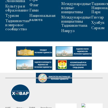
Экономика
Международные
Таджикс
Флаг
Культура и
водные
Национа
образование
Гимн
инициативы
Парк
Туризм
Национальная
Международные
Гиссар
валюта
Таджикистан
инициативы
Хулбук
и мировое
Таджикистана
Саразм
сообщество
Навруз
НИАТ «Ховар»: 734018, Республика