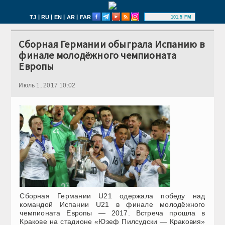
|
|
|
|
TJ
RU
EN
AR
FAR
101.5 FM
Сборная Германии обыграла Испанию в
финале молодёжного чемпионата
Европы
Июль 1, 2017 10:02
Сборная Германии U21 одержала победу над
командой Испании U21 в финале молодёжного
чемпионата Европы — 2017. Встреча прошла в
Кракове на стадионе «Юзеф Пилсудски — Краковия»