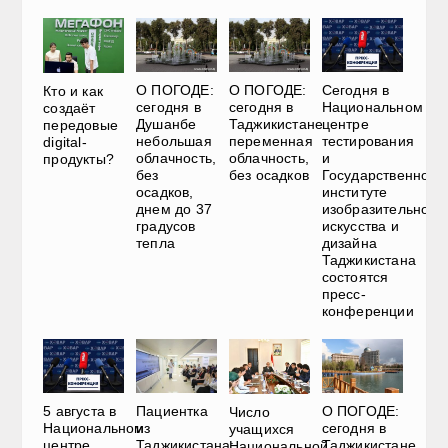
О ПОГОДЕ:
О ПОГОДЕ:
Сегодня в
Кто и как
сегодня в
сегодня в
Национальном
создаёт
Душанбе
Таджикистане
центре
передовые
небольшая
переменная
тестирования
digital-
облачность,
облачность,
и
продукты?
без
без осадков
Государственном
осадков,
институте
днем до 37
изобразительного
градусов
искусства и
тепла
дизайна
Таджикистана
состоятся
пресс-
конференции
5 августа в
Пациентка
О ПОГОДЕ:
Число
Национальном
из
сегодня в
учащихся
центре
Таджикистана:
Таджикистане
Национальной