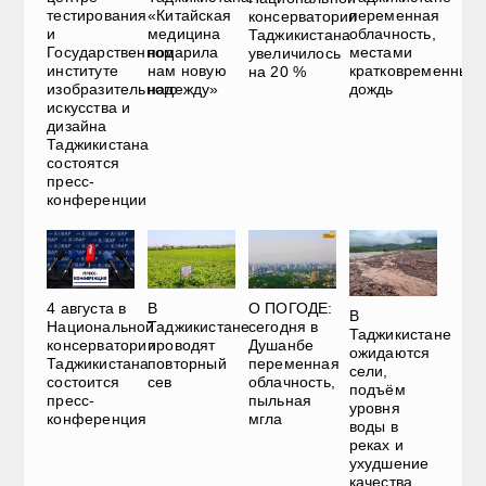
тестирования
«Китайская
переменная
консерватории
и
медицина
облачность,
Таджикистана
Государственном
подарила
местами
увеличилось
институте
нам новую
кратковременный
на 20 %
изобразительного
надежду»
дождь
искусства и
дизайна
Таджикистана
состоятся
пресс-
конференции
4 августа в
В
О ПОГОДЕ:
В
Национальной
Таджикистане
сегодня в
Таджикистане
консерватории
проводят
Душанбе
ожидаются
Таджикистана
повторный
переменная
сели,
состоится
сев
облачность,
подъём
пресс-
пыльная
уровня
конференция
мгла
воды в
реках и
ухудшение
качества