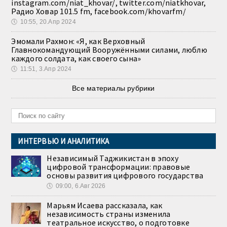
instagram.com/niat_khovar/, twitter.com/niatkhovar,
Радио Ховар 101.5 fm, facebook.com/khovarfm/
🕔
10:55, 20.Апр 2024
Эмомали Рахмон: «Я, как Верховный
Главнокомандующий Вооружёнными силами, люблю
каждого солдата, как своего сына»
🕔
11:51, 3.Апр 2024
Все материалы рубрики
ИНТЕРВЬЮ И АНАЛИТИКА
Независимый Таджикистан в эпоху
цифровой трансформации: правовые
основы развития цифрового государства
🕔
09:00, 6.Авг 2026
Марьям Исаева рассказала, как
независимость страны изменила
театральное искусство, о подготовке