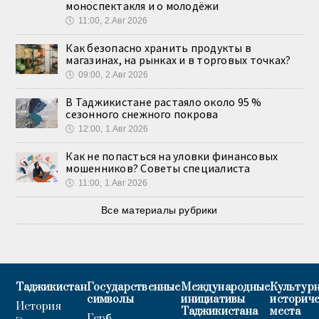
моноспектакля и о молодёжи
🕔
11:00, 2.Авг 2026
Как безопасно хранить продукты в
магазинах, на рынках и в торговых точках?
🕔
09:00, 2.Авг 2026
В Таджикистане растаяло около 95 %
сезонного снежного покрова
🕔
12:00, 1.Авг 2026
Как не попасться на уловки финансовых
мошенников? Советы специалиста
🕔
11:00, 1.Авг 2026
Все материалы рубрики
Таджикистан
Государственные
Международные
Культурн
символы
инициативы
историч
История
Таджикистана
места
Герб