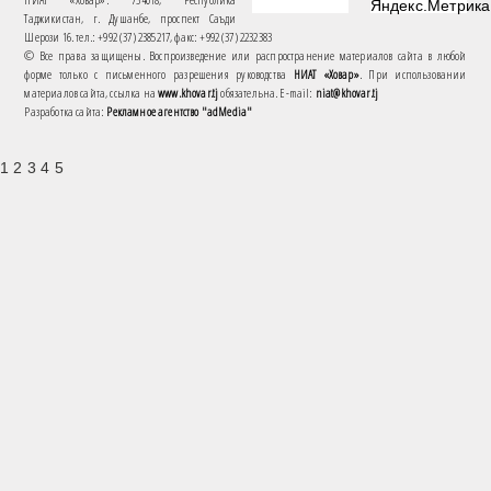
Таджикистан, г. Душанбе, проспект Саъди
Шерози 16. тел.: +992 (37) 2385217, факс: +992 (37) 2232383
© Все права защищены. Воспроизведение или распространение материалов сайта в любой
форме только с письменного разрешения руководства
НИАТ «Ховар»
. При использовании
материалов сайта, ссылка на
www.khovar.tj
обязательна. E-mail:
niat@khovar.tj
Разработка сайта:
Рекламное агентство "adMedia"
1 2 3 4 5