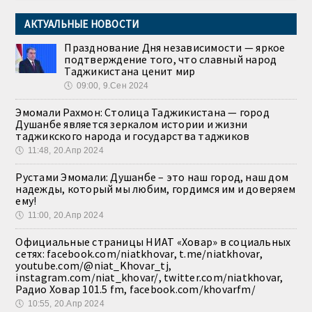
АКТУАЛЬНЫЕ НОВОСТИ
Празднование Дня независимости — яркое
подтверждение того, что славный народ
Таджикистана ценит мир
🕔
09:00, 9.Сен 2024
Эмомали Рахмон: Столица Таджикистана — город
Душанбе является зеркалом истории и жизни
таджикского народа и государства таджиков
🕔
11:48, 20.Апр 2024
Рустами Эмомали: Душанбе – это наш город, наш дом
надежды, который мы любим, гордимся им и доверяем
ему!
🕔
11:00, 20.Апр 2024
Официальные страницы НИАТ «Ховар» в социальных
сетях: facebook.com/niatkhovar, t.me/niatkhovar,
youtube.com/@niat_Khovar_tj,
instagram.com/niat_khovar/, twitter.com/niatkhovar,
Радио Ховар 101.5 fm, facebook.com/khovarfm/
🕔
10:55, 20.Апр 2024