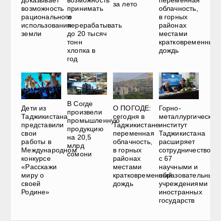
доказывает
возможность
переменная
за лето
возможность
принимать
облачность,
рационального
и
в горных
использования
перерабатывать
районах
земли
до 20 тысяч
местами
тонн
кратковременный
хлопка в
дождь
год
В Согде
Дети из
О ПОГОДЕ:
Горно-
произвели
Таджикистана
сегодня в
металлургический
промышленную
представили
Таджикистане
институт
продукцию
свои
переменная
Таджикистана
на 20,5
работы в
облачность,
расширяет
млрд
Международном
в горных
сотрудничество
сомони
конкурсе
районах
с 67
«Расскажи
местами
научными и
миру о
кратковременный
образовательным
своей
дождь
учреждениями
Родине»
иностранных
государств