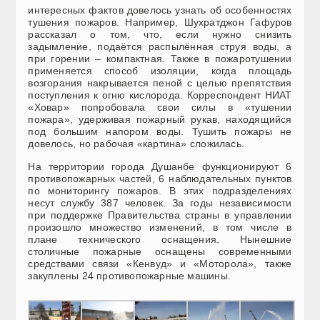
интересных фактов довелось узнать об особенностях
тушения пожаров. Например, Шухратджон Гафуров
рассказал о том, что, если нужно снизить
задымление, подаётся распылённая струя воды, а
при горении – компактная. Также в пожаротушении
применяется способ изоляции, когда площадь
возгорания накрывается пеной с целью препятствия
поступления к огню кислорода. Корреспондент НИАТ
«Ховар» попробовала свои силы в «тушении
пожара», удерживая пожарный рукав, находящийся
под большим напором воды. Тушить пожары не
довелось, но рабочая «картина» сложилась.
На территории города Душанбе функционируют 6
противопожарных частей, 6 наблюдательных пунктов
по мониторингу пожаров. В этих подразделениях
несут службу 387 человек. За годы независимости
при поддержке Правительства страны в управлении
произошло множество изменений, в том числе в
плане технического оснащения. Нынешние
столичные пожарные оснащены современными
средствами связи «Кенвуд» и «Моторола», также
закуплены 24 противопожарные машины.