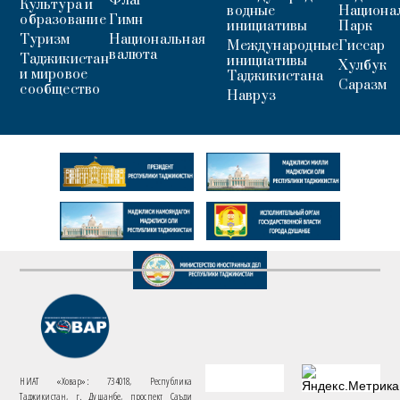
Флаг
Культура и
водные
Национа
образование
Гимн
инициативы
Парк
Туризм
Национальная
Международные
Гиссар
валюта
Таджикистан
инициативы
Хулбук
и мировое
Таджикистана
Саразм
сообщество
Навруз
НИАТ «Ховар»: 734018, Республика
Таджикистан, г. Душанбе, проспект Саъди