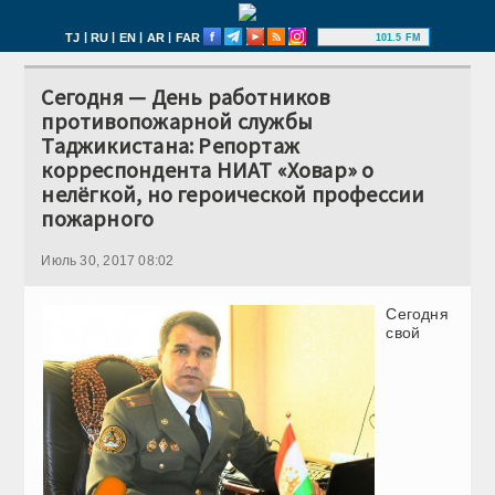
|
|
|
|
TJ
RU
EN
AR
FAR
101.5 FM
Сегодня — День работников
противопожарной службы
Таджикистана: Репортаж
корреспондента НИАТ «Ховар» о
нелёгкой, но героической профессии
пожарного
Июль 30, 2017 08:02
Сегодня
свой