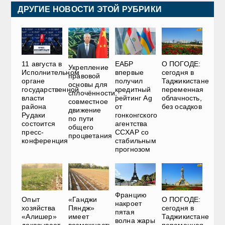
ДРУГИЕ НОВОСТИ ЭТОЙ РУБРИКИ
11 августа в
ЕАБР
О ПОГОДЕ:
Укрепление
Исполнительном
впервые
сегодня в
правовой
органе
получил
Таджикистане
основы для
государственной
кредитный
переменная
сплочённости,
власти
рейтинг Ag
облачность,
совместное
района
от
без осадков
движение
Рудаки
гонконгского
по пути
состоится
агентства
общего
пресс-
CCXAP со
процветания
конференция
стабильным
прогнозом
Францию
Опыт
«Ганджи
О ПОГОДЕ:
накроет
хозяйства
Пяндж»
сегодня в
пятая
«Алишер»
имеет
Таджикистане
волна жары