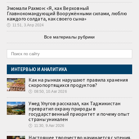
Эмомали Рахмон: «Я, как Верховный
Главнокомандующий Вооружёнными силами, люблю
каждого солдата, как своего сына»
🕔
11:51, 3.Апр 2024
Все материалы рубрики
ИНТЕРВЬЮ И АНАЛИТИКА
Как на рынках нарушают правила хранения
скоропортящихся продуктов?
🕔
08:50, 10.Авг 2026
Умед Улугов рассказал, как Таджикистан
превратил охрану природы в
государственный приоритет и почему опыт
страны уникален
🕔
11:30, 9.Авг 2026
Настоящее творчество начинается с чтения,