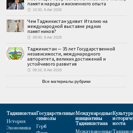
памяти народа и жизненного опыта
🕔
10:30, 9.Авг 2026
Чем Таджикистан удивит Италию на
международной выставке редких
памятников?
🕔
09:00, 9.Авг 2026
Таджикистан — 35 лет Государственной
независимости, международного
авторитета, великих достижений и
устойчивого развития
🕔
09:10, 8.Авг 2026
Все материалы рубрики
Таджикистан
Государственные
Международные
Культурн
символы
инициативы
историч
История
Таджикистана
места
Герб
Экономика
Международные
Таджикс