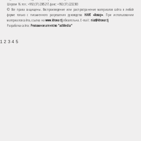
Шерози 16. тел.: +992 (37) 2385217, факс: +992 (37) 2232383
© Все права защищены. Воспроизведение или распространение материалов сайта в любой
форме только с письменного разрешения руководства
НИАТ «Ховар»
. При использовании
материалов сайта, ссылка на
www.khovar.tj
обязательна. E-mail:
niat@khovar.tj
Разработка сайта:
Рекламное агентство "adMedia"
1 2 3 4 5