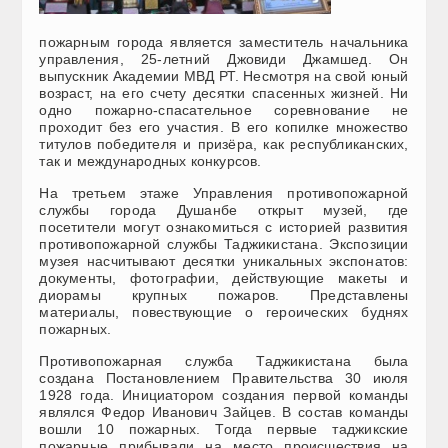
пожарным города является заместитель начальника
управления, 25-летний Джовиди Джамшед. Он
выпускник Академии МВД РТ. Несмотря на свой юный
возраст, на его счету десятки спасенных жизней. Ни
одно пожарно-спасательное соревнование не
проходит без его участия. В его копилке множество
титулов победителя и призёра, как республиканских,
так и международных конкурсов.
На третьем этаже Управления противопожарной
службы города Душанбе открыт музей, где
посетители могут ознакомиться с историей развития
противопожарной службы Таджикистана. Экспозиции
музея насчитывают десятки уникальных экспонатов:
документы, фотографии, действующие макеты и
диорамы крупных пожаров. Представлены
материалы, повествующие о героических буднях
пожарных.
Противопожарная служба Таджикистана была
создана Постановлением Правительства 30 июля
1928 года. Инициатором создания первой команды
являлся Федор Иванович Зайцев. В состав команды
вошли 10 пожарных. Тогда первые таджикские
пожарные прибывали на место происшествия на