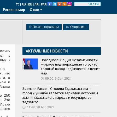
|
|
|
|
TJ
RU
EN
AR
FAR
101.5 FM
Регион и мир
О нас

Печать страницы
✉
Отправить
АКТУАЛЬНЫЕ НОВОСТИ
еских
ены в
Празднование Дня независимости
тных к
— яркое подтверждение того, что
славный народ Таджикистана ценит
но.
мир
я, что
сти, а
🕔
09:00, 9.Сен 2024
ьном и
става
Эмомали Рахмон: Столица Таджикистана —
город Душанбе является зеркалом истории и
ее 250
жизни таджикского народа и государства
. Это
таджиков
 Ирака
🕔
11:48, 20.Апр 2024
тается