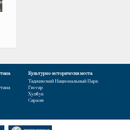
стана
Культурно-исторически места
Таджикский Национальный Парк
стана
Гиссар
Хулбук
Саразм