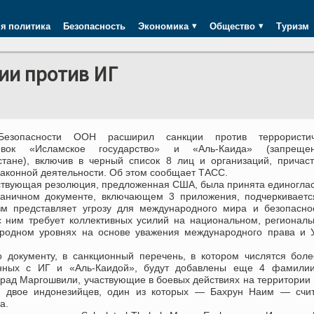
я политика
Безопасность
Экономика
Общество
Туризм
ии против ИГ
Безопасности ООН расширил санкции против террористич
ровок «Исламское государство» и «Аль-Каида» (запрещ
стане), включив в черный список 8 лиц и организаций, причас
законной деятельности. Об этом сообщает ТАСС.
ствующая резолюция, предложенная США, была принята единоглас
раничном документе, включающем 3 приложения, подчеркиваетс
зм представляет угрозу для международного мира и безопасно
с ним требует коллективных усилий на национальном, регионал
родном уровнях на основе уважения международного права и У
о документу, в санкционный перечень, в котором числятся бол
занных с ИГ и «Аль-Каидой», будут добавлены еще 4 фамилии
рад Маргошвили, участвующие в боевых действиях на территории
 и двое индонезийцев, один из которых — Бахрун Наим — счи
а.