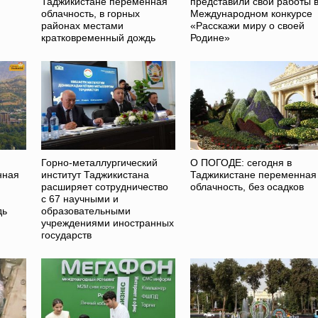
Таджикистане переменная
представили свои работы 
облачность, в горных
Международном конкурсе
районах местами
«Расскажи миру о своей
кратковременный дождь
Родине»
Горно-металлургический
О ПОГОДЕ: сегодня в
нная
институт Таджикистана
Таджикистане переменная
расширяет сотрудничество
облачность, без осадков
с 67 научными и
дь
образовательными
учреждениями иностранных
государств