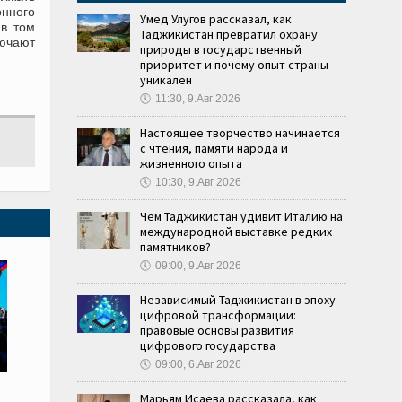
онного
Умед Улугов рассказал, как
 в том
Таджикистан превратил охрану
лючают
природы в государственный
приоритет и почему опыт страны
уникален
🕔
11:30, 9.Авг 2026
Настоящее творчество начинается
с чтения, памяти народа и
жизненного опыта
🕔
10:30, 9.Авг 2026
Чем Таджикистан удивит Италию на
международной выставке редких
памятников?
🕔
09:00, 9.Авг 2026
Независимый Таджикистан в эпоху
цифровой трансформации:
правовые основы развития
цифрового государства
🕔
09:00, 6.Авг 2026
Марьям Исаева рассказала, как