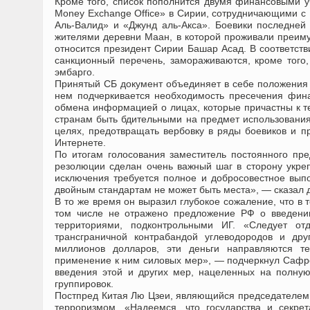
Кроме того, список пополнится двумя финансовыми уч
Money Exchange Office» в Сирии, сотрудничающими с
Аль-Валид» и «Джунд аль-Акса». Боевики последней
жителями деревни Маан, в которой проживали преим
относится президент Сирии Башар Асад. В соответств
санкционный перечень, замораживаются, кроме того,
эмбарго.
Принятый СБ документ объединяет в себе положения 
нем подчеркивается необходимость пресечения фина
обмена информацией о лицах, которые причастны к те
странам быть бдительными на предмет использовани
целях, предотвращать вербовку в ряды боевиков и пр
Интернете.
По итогам голосования заместитель постоянного п
резолюции сделан очень важный шаг в сторону укреп
исключения требуется полное и добросовестное вып
двойным стандартам не может быть места», — сказал 
В то же время он выразил глубокое сожаление, что в 
том числе не отражено предложение РФ о введени
территориями, подконтрольными ИГ. «Следует от
трансграничной контрабандой углеводородов и др
миллионов долларов, эти деньги направляются те
применение к ним силовых мер», — подчеркнул Сафрон
введения этой и других мер, нацеленных на полну
группировок.
Постпред Китая Лю Цзеи, являющийся председателем 
терроризмом. «Надеемся, что государства и секре