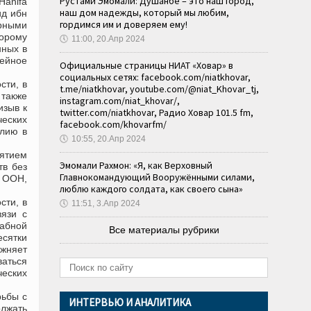
Рустами Эмомали: Душанбе – это наш город,
Hanifa
наш дом надежды, который мы любим,
ид ибн
гордимся им и доверяем ему!
ирными
торому
🕔
11:00, 20.Апр 2024
нных в
жейное
Официальные страницы НИАТ «Ховар» в
социальных сетях: facebook.com/niatkhovar,
сти, в
t.me/niatkhovar, youtube.com/@niat_Khovar_tj,
 также
instagram.com/niat_khovar/,
изыв к
twitter.com/niatkhovar, Радио Ховар 101.5 fm,
ческих
facebook.com/khovarfm/
илию в
🕔
10:55, 20.Апр 2024
нятием
Эмомали Рахмон: «Я, как Верховный
тв без
Главнокомандующий Вооружёнными силами,
и ООН,
люблю каждого солдата, как своего сына»
сти, в
🕔
11:51, 3.Апр 2024
язи с
абной
Все материалы рубрики
сятки
жняет
ваться
ческих
рьбы с
ИНТЕРВЬЮ И АНАЛИТИКА
олжать