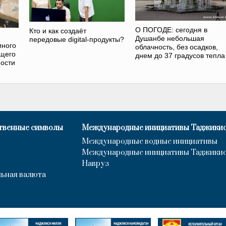
О ПОГОДЕ: сегодня в
Кто и как создаёт
Душанбе небольшая
передовые digital-продукты?
иного
облачность, без осадков,
ющего
днем до 37 градусов тепла
ости
твенные символы
Международные инициативы Таджики
Международные водные инициативы
Международные инициативы Таджики
Навруз
ьная валюта