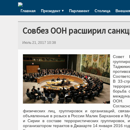
Главная
Президент
Парламент
Столица
Внешня
Совбез ООН расширил санкц
Июль 21, 2017 10:38
Совет 
группи
Таджики
противо
Соответ
В 33-ст
террори
борьба 
междуна
ООН.
Согласн
физических лиц, группировок и организаций, свя
объявленные в розыск в России Малик Барханоев и Му
и Сирии в составе террористических группировок,
организатором терактов в Джакарте 14 января 2016 год