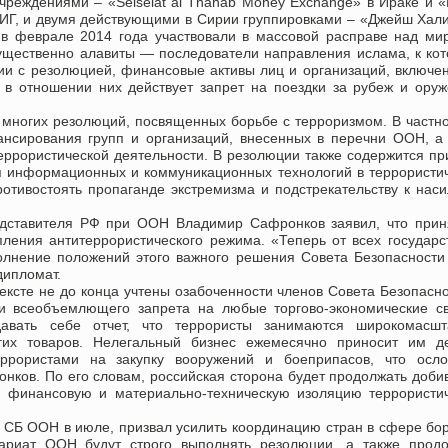
реждениями – «Selselat al Thahab Money Exchange» в Ираке и «
 ИГ, и двумя действующими в Сирии группировками – «Джейш Хал
 в феврале 2014 года участвовали в массовой расправе над м
ущественно алавиты — последователи направления ислама, к ко
ии с резолюцией, финансовые активы лиц и организаций, включе
 в отношении них действует запрет на поездки за рубеж и ору
многих резолюций, посвященных борьбе с терроризмом. В частно
нсирования групп и организаций, внесенных в перечни ООН, а
ррористической деятельности. В резолюции также содержится пр
я информационных и коммуникационных технологий в террористи
отивостоять пропаганде экстремизма и подстрекательству к нас
редставителя РФ при ООН Владимир Сафронков заявил, что при
ления антитеррористического режима. «Теперь от всех государс
олнение положений этого важного решения Совета Безопасност
дипломат.
тексте не до конца учтены озабоченности членов Совета Безопасно
и всеобъемлющего запрета на любые торгово-экономические св
давать себе отчет, что террористы занимаются широкомасшт
угих товаров. Нелегальный бизнес ежемесячно приносит им де
ррористами на закупку вооружений и боеприпасов, что осло
ков. По его словам, российская сторона будет продолжать доби
ю финансовую и материально-техническую изоляцию террористи
СБ ООН в июле, призвал усилить координацию стран в сфере бо
тариат ООН будут строго выполнять резолюции, а также прод