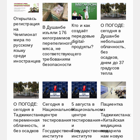
Открылась
регистрация
О ПОГОДЕ:
Кто и как
В Душанбе
на
сегодня в
создаёт
изъяли 176
Чемпионат
Душанбе
передовые
килограммов
мира по
небольшая
digital-
перепелиного
русскому
облачность,
продукты?
мяса, не
языку
без
соответствующего
среди
осадков,
требованиям
иностранцев
днем до 37
безопасности
градусов
тепла
О ПОГОДЕ:
Сегодня в
5 августа в
Пациентка
сегодня в
Национальном
Национальном
из
Таджикистане
центре
центре
Таджикистана:
переменная
тестирования
тестирования
«Китайская
облачность,
и
и
медицина
без осадков
Государственном
Государственном
подарила
институте
институте
нам новую