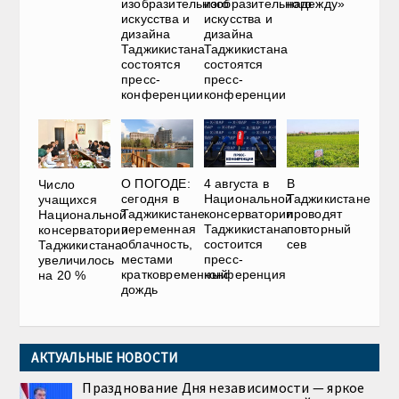
изобразительного
изобразительного
надежду»
искусства и
искусства и
дизайна
дизайна
Таджикистана
Таджикистана
состоятся
состоятся
пресс-
пресс-
конференции
конференции
О ПОГОДЕ:
4 августа в
В
Число
сегодня в
Национальной
Таджикистане
учащихся
Таджикистане
консерватории
проводят
Национальной
переменная
Таджикистана
повторный
консерватории
облачность,
состоится
сев
Таджикистана
местами
пресс-
увеличилось
кратковременный
конференция
на 20 %
дождь
АКТУАЛЬНЫЕ НОВОСТИ
Празднование Дня независимости — яркое