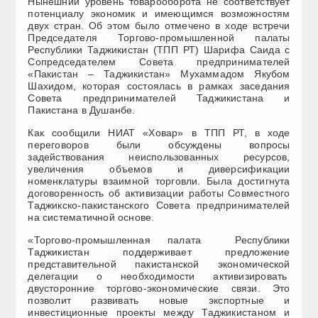
Нынешний уровень товарооборота не соответствует
потенциалу экономик и имеющимся возможностям
двух стран. Об этом было отмечено в ходе встречи
Председателя Торгово-промышленной палаты
Республики Таджикистан (ТПП РТ) Шарифа Саида с
Сопредседателем Совета предпринимателей
«Пакистан – Таджикистан» Мухаммадом Якубом
Шахидом, которая состоялась в рамках заседания
Совета предпринимателей Таджикистана и
Пакистана в Душанбе.
Как сообщили НИАТ «Ховар» в ТПП РТ, в ходе
переговоров были обсуждены вопросы
задействования неиспользованных ресурсов,
увеличения объемов и диверсификации
номенклатуры взаимной торговли. Была достигнута
договоренность об активизации работы Совместного
Таджикско-пакистанского Совета предпринимателей
на систематичной основе.
«Торгово-промышленная палата Республики
Таджикистан поддерживает предложение
представительной пакистанской экономической
делегации о необходимости активизировать
двусторонние торгово-экономические связи. Это
позволит развивать новые экспортные и
инвестиционные проекты между Таджикистаном и