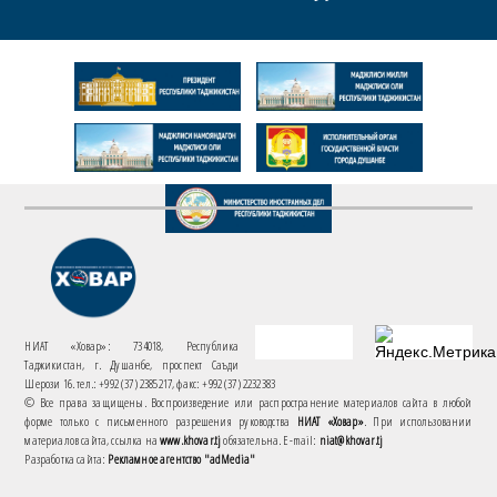
НИАТ «Ховар»: 734018, Республика
Таджикистан, г. Душанбе, проспект Саъди
Шерози 16. тел.: +992 (37) 2385217, факс: +992 (37) 2232383
© Все права защищены. Воспроизведение или распространение материалов сайта в любой
форме только с письменного разрешения руководства
НИАТ «Ховар»
. При использовании
материалов сайта, ссылка на
www.khovar.tj
обязательна. E-mail:
niat@khovar.tj
Разработка сайта:
Рекламное агентство "adMedia"