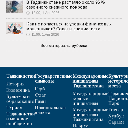
В Таджикистане растаяло около 95 %
сезонного снежного покрова
🕔
12:00, 1.Авг 2026
Как не попасться на уловки финансовых
мошенников? Советы специалиста
🕔
11:00, 1.Авг 2026
Все материалы рубрики
Таджикистан
Государственные
Международные
Культурн
символы
инициативы
историч
История
Таджикистана
места
Герб
Экономика
Международные
Таджикс
Флаг
Культура и
водные
Национа
образование
Гимн
инициативы
Парк
Туризм
Национальная
Международные
Гиссар
валюта
Таджикистан
инициативы
Хулбук
и мировое
Таджикистана
Саразм
сообщество
Навруз