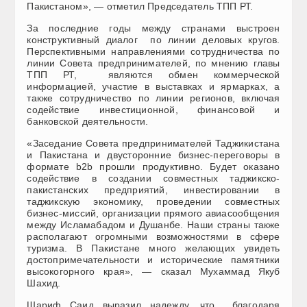
Пакистаном», — отметил Председатель ТПП РТ.
За последние годы между странами выстроен
конструктивный диалог по линии деловых кругов.
Перспективными направлениями сотрудничества по
линии Совета предпринимателей, по мнению главы
ТПП РТ, являются обмен коммерческой
информацией, участие в выставках и ярмарках, а
также сотрудничество по линии регионов, включая
содействие инвестиционной, финансовой и
банковской деятельности.
«Заседание Совета предпринимателей Таджикистана
и Пакистана и двусторонние бизнес-переговоры в
формате b2b прошли продуктивно. Будет оказано
содействие в создании совместных таджикско-
пакистанских предприятий, инвестировании в
таджикскую экономику, проведении совместных
бизнес-миссий, организации прямого авиасообщения
между Исламабадом и Душанбе. Наши страны также
располагают огромными возможностями в сфере
туризма. В Пакистане много желающих увидеть
достопримечательности и исторические памятники
высокогорного края», — сказал Мухаммад Якуб
Шахид.
Шариф Саид выразил надежду, что благодаря