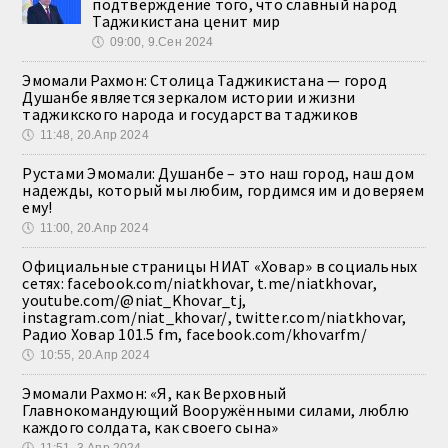
подтверждение того, что славный народ
Таджикистана ценит мир
🕔
09:00, 9.Сен 2024
Эмомали Рахмон: Столица Таджикистана — город
Душанбе является зеркалом истории и жизни
таджикского народа и государства таджиков
🕔
11:48, 20.Апр 2024
Рустами Эмомали: Душанбе – это наш город, наш дом
надежды, который мы любим, гордимся им и доверяем
ему!
🕔
11:00, 20.Апр 2024
Официальные страницы НИАТ «Ховар» в социальных
сетях: facebook.com/niatkhovar, t.me/niatkhovar,
youtube.com/@niat_Khovar_tj,
instagram.com/niat_khovar/, twitter.com/niatkhovar,
Радио Ховар 101.5 fm, facebook.com/khovarfm/
🕔
10:55, 20.Апр 2024
Эмомали Рахмон: «Я, как Верховный
Главнокомандующий Вооружёнными силами, люблю
каждого солдата, как своего сына»