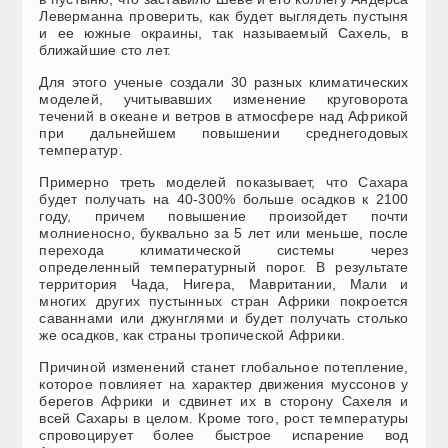
Леверманна проверить, как будет выглядеть пустыня
и ее южные окраины, так называемый Сахель, в
ближайшие сто лет.
Для этого ученые создали 30 разных климатических
моделей, учитывавших изменение круговорота
течений в океане и ветров в атмосфере над Африкой
при дальнейшем повышении среднегодовых
температур.
Примерно треть моделей показывает, что Сахара
будет получать на 40-300% больше осадков к 2100
году, причем повышение произойдет почти
молниеносно, буквально за 5 лет или меньше, после
перехода климатической системы через
определенный температурный порог. В результате
территория Чада, Нигера, Мавритании, Мали и
многих других пустынных стран Африки покроется
саваннами или джунглями и будет получать столько
же осадков, как страны тропической Африки.
Причиной изменений станет глобальное потепление,
которое повлияет на характер движения муссонов у
берегов Африки и сдвинет их в сторону Сахеля и
всей Сахары в целом. Кроме того, рост температуры
спровоцирует более быстрое испарение вод