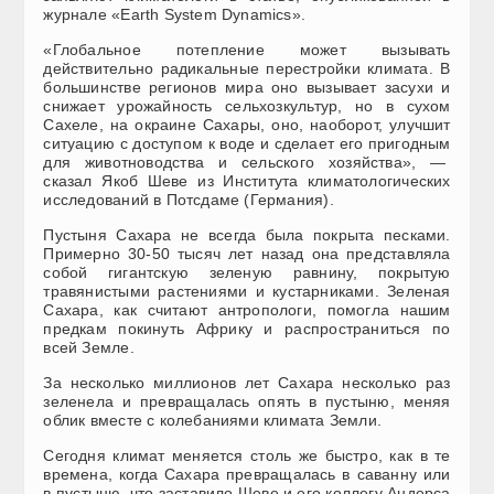
журнале «Earth System Dynamics».
«Глобальное потепление может вызывать
действительно радикальные перестройки климата. В
большинстве регионов мира оно вызывает засухи и
снижает урожайность сельхозкультур, но в сухом
Сахеле, на окраине Сахары, оно, наоборот, улучшит
ситуацию с доступом к воде и сделает его пригодным
для животноводства и сельского хозяйства», —
сказал Якоб Шеве из Института климатологических
исследований в Потсдаме (Германия).
Пустыня Сахара не всегда была покрыта песками.
Примерно 30-50 тысяч лет назад она представляла
собой гигантскую зеленую равнину, покрытую
травянистыми растениями и кустарниками. Зеленая
Сахара, как считают антропологи, помогла нашим
предкам покинуть Африку и распространиться по
всей Земле.
За несколько миллионов лет Сахара несколько раз
зеленела и превращалась опять в пустыню, меняя
облик вместе с колебаниями климата Земли.
Сегодня климат меняется столь же быстро, как в те
времена, когда Сахара превращалась в саванну или
в пустыню, что заставило Шеве и его коллегу Андерса