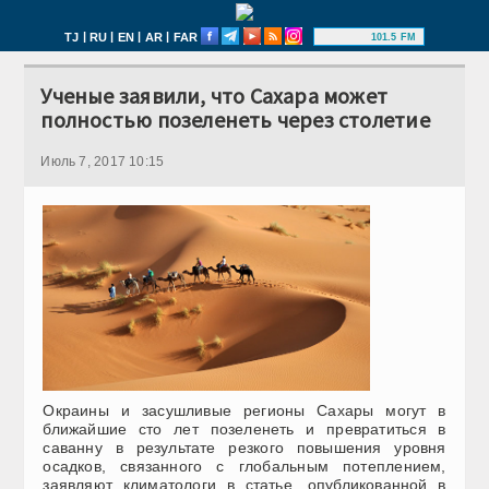
|
|
|
|
TJ
RU
EN
AR
FAR
101.5 FM
Ученые заявили, что Сахара может
полностью позеленеть через столетие
Июль 7, 2017 10:15
Окраины и засушливые регионы Сахары могут в
ближайшие сто лет позеленеть и превратиться в
саванну в результате резкого повышения уровня
осадков, связанного с глобальным потеплением,
заявляют климатологи в статье, опубликованной в