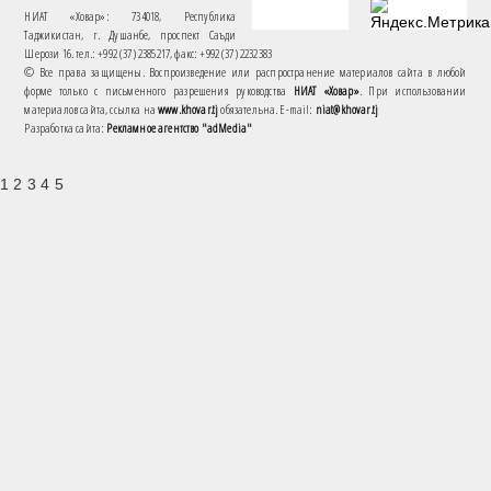
НИАТ «Ховар»: 734018, Республика
Таджикистан, г. Душанбе, проспект Саъди
Шерози 16. тел.: +992 (37) 2385217, факс: +992 (37) 2232383
© Все права защищены. Воспроизведение или распространение материалов сайта в любой
форме только с письменного разрешения руководства
НИАТ «Ховар»
. При использовании
материалов сайта, ссылка на
www.khovar.tj
обязательна. E-mail:
niat@khovar.tj
Разработка сайта:
Рекламное агентство "adMedia"
1 2 3 4 5