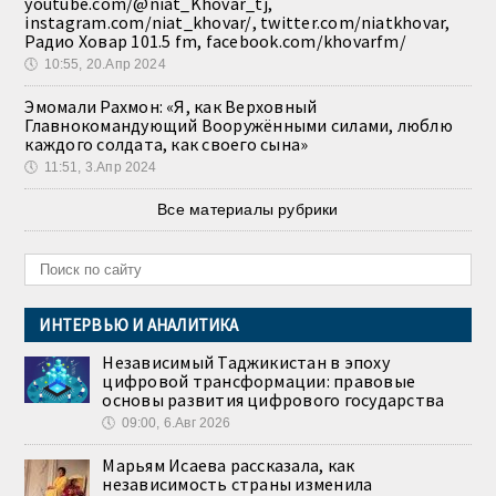
youtube.com/@niat_Khovar_tj,
instagram.com/niat_khovar/, twitter.com/niatkhovar,
Радио Ховар 101.5 fm, facebook.com/khovarfm/
🕔
10:55, 20.Апр 2024
Эмомали Рахмон: «Я, как Верховный
Главнокомандующий Вооружёнными силами, люблю
каждого солдата, как своего сына»
🕔
11:51, 3.Апр 2024
Все материалы рубрики
ИНТЕРВЬЮ И АНАЛИТИКА
Независимый Таджикистан в эпоху
цифровой трансформации: правовые
основы развития цифрового государства
🕔
09:00, 6.Авг 2026
Марьям Исаева рассказала, как
независимость страны изменила