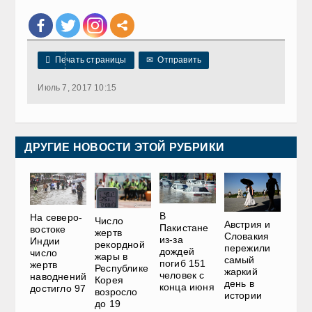

Печать страницы
✉
Отправить
Июль 7, 2017 10:15
ДРУГИЕ НОВОСТИ ЭТОЙ РУБРИКИ
В
На северо-
Число
Австрия и
Пакистане
востоке
жертв
Словакия
из-за
Индии
рекордной
пережили
дождей
число
жары в
самый
погиб 151
жертв
Республике
жаркий
человек с
наводнений
Корея
день в
конца июня
достигло 97
возросло
истории
до 19