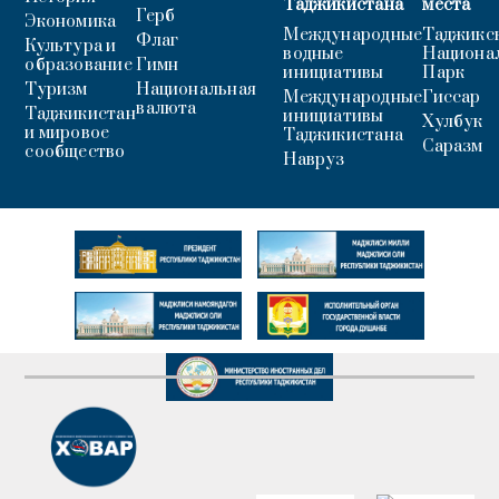
Таджикистана
места
Герб
Экономика
Международные
Таджикс
Флаг
Культура и
водные
Национа
образование
Гимн
инициативы
Парк
Туризм
Национальная
Международные
Гиссар
валюта
Таджикистан
инициативы
Хулбук
и мировое
Таджикистана
Саразм
сообщество
Навруз