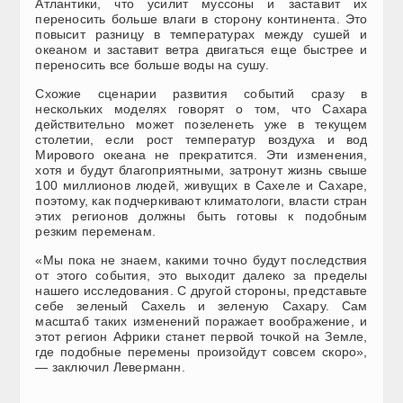
Атлантики, что усилит муссоны и заставит их
переносить больше влаги в сторону континента. Это
повысит разницу в температурах между сушей и
океаном и заставит ветра двигаться еще быстрее и
переносить все больше воды на сушу.
Схожие сценарии развития событий сразу в
нескольких моделях говорят о том, что Сахара
действительно может позеленеть уже в текущем
столетии, если рост температур воздуха и вод
Мирового океана не прекратится. Эти изменения,
хотя и будут благоприятными, затронут жизнь свыше
100 миллионов людей, живущих в Сахеле и Сахаре,
поэтому, как подчеркивают климатологи, власти стран
этих регионов должны быть готовы к подобным
резким переменам.
«Мы пока не знаем, какими точно будут последствия
от этого события, это выходит далеко за пределы
нашего исследования. С другой стороны, представьте
себе зеленый Сахель и зеленую Сахару. Сам
масштаб таких изменений поражает воображение, и
этот регион Африки станет первой точкой на Земле,
где подобные перемены произойдут совсем скоро»,
— заключил Леверманн.