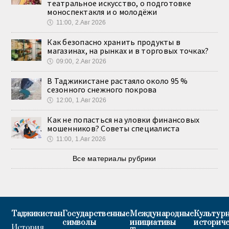
театральное искусство, о подготовке
моноспектакля и о молодёжи
🕔
11:00, 2.Авг 2026
Как безопасно хранить продукты в
магазинах, на рынках и в торговых точках?
🕔
09:00, 2.Авг 2026
В Таджикистане растаяло около 95 %
сезонного снежного покрова
🕔
12:00, 1.Авг 2026
Как не попасться на уловки финансовых
мошенников? Советы специалиста
🕔
11:00, 1.Авг 2026
Все материалы рубрики
Таджикистан
Государственные
Международные
Культурн
символы
инициативы
историч
История