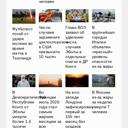
человек
Число
Глава ВОЗ
В
Футболист
случаев
заявил об
крупнейших
погиб от
заражения
удвоении
городах
удара
циклоспорозом
числа
Италии
молнии во
в США
случаев
объявлен
время
превысило
Эболы в
«красный»
матча в
10 тысяч
отдельных
уровень
Таиланде
очагах в ДР
опасности
Конго
из-за жары
В
Во
На юго-
В Японии
Демократической
Франции
западе
из-за жары
Республике
июль 2026
Лондона
за неделю
Конго от
года стал
зафиксирован
умерли 7
Эболы
самым
первый за
человек
умерли
жарким
155 лет
более 1,6
месяцем за
месяц без
тысячи
всю
осадков