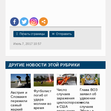

Печать страницы
✉
Отправить
Июль 7, 2017 10:57
ДРУГИЕ НОВОСТИ ЭТОЙ РУБРИКИ
Число
Глава ВОЗ
Футболист
Австрия и
случаев
заявил об
погиб от
Словакия
заражения
удвоении
удара
пережили
циклоспорозом
числа
молнии во
самый
в США
случаев
время
жаркий
превысило
Эболы в