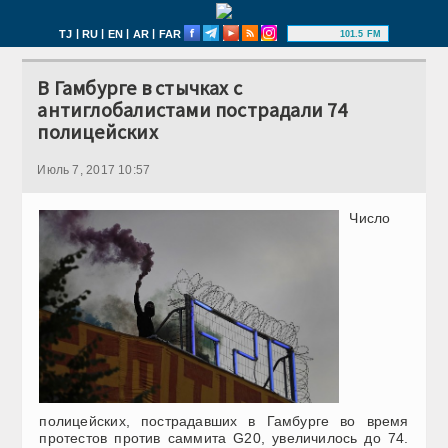
|
|
|
|
TJ
RU
EN
AR
FAR
101.5 FM
В Гамбурге в стычках с
антиглобалистами пострадали 74
полицейских
Июль 7, 2017 10:57
Число
полицейских, пострадавших в Гамбурге во время
протестов против саммита G20, увеличилось до 74.