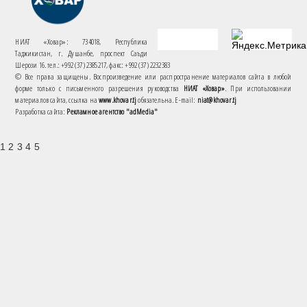
НИАТ «Ховар»: 734018, Республика
Таджикистан, г. Душанбе, проспект Саъди
Шерози 16. тел.: +992 (37) 2385217, факс: +992 (37) 2232383
© Все права защищены. Воспроизведение или распространение материалов сайта в любой
форме только с письменного разрешения руководства
НИАТ «Ховар»
. При использовании
материалов сайта, ссылка на
www.khovar.tj
обязательна. E-mail:
niat@khovar.tj
Разработка сайта:
Рекламное агентство "adMedia"
1 2 3 4 5