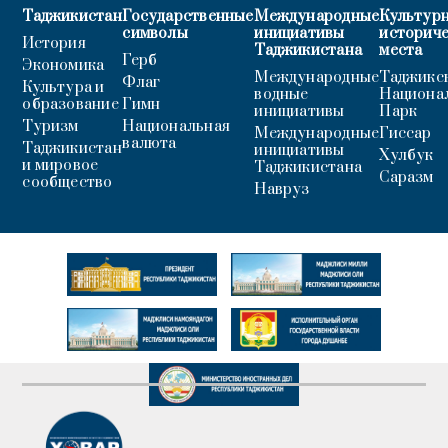
Таджикистан
Государственные
Международные
Культурн
символы
инициативы
историч
История
Таджикистана
места
Герб
Экономика
Международные
Таджикс
Флаг
Культура и
водные
Национа
образование
Гимн
инициативы
Парк
Туризм
Национальная
Международные
Гиссар
валюта
Таджикистан
инициативы
Хулбук
и мировое
Таджикистана
Саразм
сообщество
Навруз