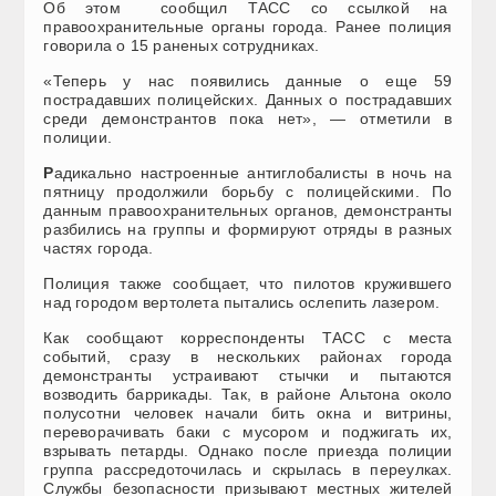
Об этом сообщил ТАСС со ссылкой на
правоохранительные органы города. Ранее полиция
говорила о 15 раненых сотрудниках.
«Теперь у нас появились данные о еще 59
пострадавших полицейских. Данных о пострадавших
среди демонстрантов пока нет», — отметили в
полиции.
Р
адикально настроенные антиглобалисты в ночь на
пятницу продолжили борьбу с полицейскими. По
данным правоохранительных органов, демонстранты
разбились на группы и формируют отряды в разных
частях города.
Полиция также сообщает, что пилотов кружившего
над городом вертолета пытались ослепить лазером.
Как сообщают корреспонденты ТАСС с места
событий, сразу в нескольких районах города
демонстранты устраивают стычки и пытаются
возводить баррикады. Так, в районе Альтона около
полусотни человек начали бить окна и витрины,
переворачивать баки с мусором и поджигать их,
взрывать петарды. Однако после приезда полиции
группа рассредоточилась и скрылась в переулках.
Службы безопасности призывают местных жителей