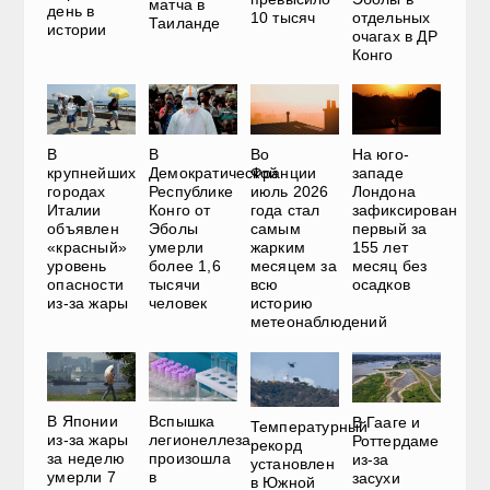
матча в
день в
10 тысяч
отдельных
Таиланде
истории
очагах в ДР
Конго
В
В
Во
На юго-
крупнейших
Демократической
Франции
западе
городах
Республике
июль 2026
Лондона
Италии
Конго от
года стал
зафиксирован
объявлен
Эболы
самым
первый за
«красный»
умерли
жарким
155 лет
уровень
более 1,6
месяцем за
месяц без
опасности
тысячи
всю
осадков
из-за жары
человек
историю
метеонаблюдений
Вспышка
В Японии
В Гааге и
Температурный
легионеллеза
из-за жары
Роттердаме
рекорд
произошла
за неделю
из-за
установлен
в
умерли 7
засухи
в Южной