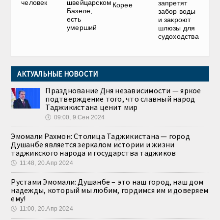
швейцарском
человек
запретят
Корее
Базеле,
забор воды
есть
и закроют
умерший
шлюзы для
судоходства
АКТУАЛЬНЫЕ НОВОСТИ
Празднование Дня независимости — яркое
подтверждение того, что славный народ
Таджикистана ценит мир
🕔
09:00, 9.Сен 2024
Эмомали Рахмон: Столица Таджикистана — город
Душанбе является зеркалом истории и жизни
таджикского народа и государства таджиков
🕔
11:48, 20.Апр 2024
Рустами Эмомали: Душанбе – это наш город, наш дом
надежды, который мы любим, гордимся им и доверяем
ему!
🕔
11:00, 20.Апр 2024