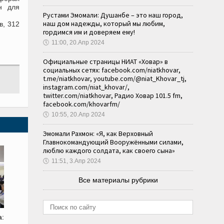
н для
Рустами Эмомали: Душанбе – это наш город,
наш дом надежды, который мы любим,
в, 312
гордимся им и доверяем ему!
🕔
11:00, 20.Апр 2024
Официальные страницы НИАТ «Ховар» в
социальных сетях: facebook.com/niatkhovar,
t.me/niatkhovar, youtube.com/@niat_Khovar_tj,
instagram.com/niat_khovar/,
twitter.com/niatkhovar, Радио Ховар 101.5 fm,
facebook.com/khovarfm/
🕔
10:55, 20.Апр 2024
Эмомали Рахмон: «Я, как Верховный
Главнокомандующий Вооружёнными силами,
люблю каждого солдата, как своего сына»
🕔
11:51, 3.Апр 2024
Все материалы рубрики
а: