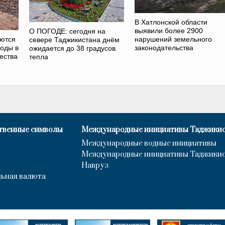
В Хатлонской области
выявили более 2900
О ПОГОДЕ: сегодня на
нарушений земельного
аются
севере Таджикистана днём
законодательства
воды в
ожидается до 38 градусов
ества
тепла
твенные символы
Международные инициативы Таджики
Международные водные инициативы
Международные инициативы Таджики
Навруз
ьная валюта