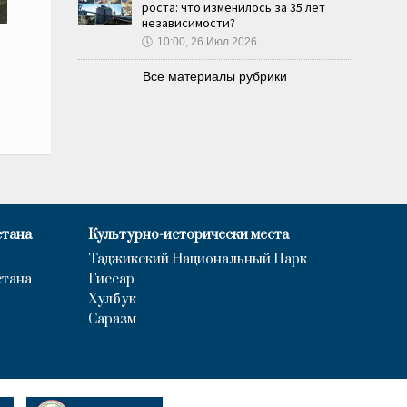
роста: что изменилось за 35 лет
независимости?
🕔
10:00, 26.Июл 2026
Все материалы рубрики
стана
Культурно-исторически места
Таджикский Национальный Парк
стана
Гиссар
Хулбук
Саразм