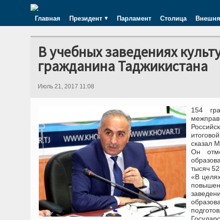
Главная
Президент
Парламент
Столица
Внешня
В учебных заведениях культу
гражданина Таджикистана
Июль 21, 2017 11:08
154 гр
межправ
Российс
итогово
сказал 
Он отм
образов
тысяч 52
«В целя
повышен
заведен
образов
подгото
Государ