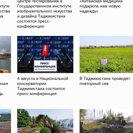
и
центре тестирования и
«Китайская медицина
итуте
Государственном институте
подарила нам новую
сства
изобразительного искусства
надежду»
на
и дизайна Таджикистана
состоятся пресс-
конференции
4 августа в Национальной
В Таджикистане проводят
нная
консерватории
повторный сев
Таджикистана состоится
дь
пресс-конференция