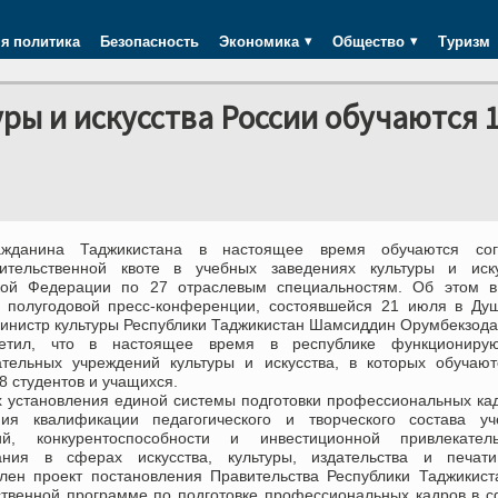
я политика
Безопасность
Экономика
Общество
Туризм
ры и искусства России обучаются 
ажданина Таджикистана в настоящее время обучаются сог
ительственной квоте в учебных заведениях культуры и иску
кой Федерации по 27 отраслевым специальностям. Об этом в
й полугодовой пресс-конференции, состоявшейся 21 июля в Ду
Министр культуры Республики Таджикистан Шамсиддин Орумбекзода
етил, что в настоящее время в республике функциониру
ательных учреждений культуры и искусства, в которых обучаю
8 студентов и учащихся.
х установления единой системы подготовки профессиональных ка
ия квалификации педагогического и творческого состава уч
ий, конкурентоспособности и инвестиционной привлекатель
ания в сферах искусства, культуры, издательства и печат
влен проект постановления Правительства Республики Таджикис
ственной программе по подготовке профессиональных кадров в 