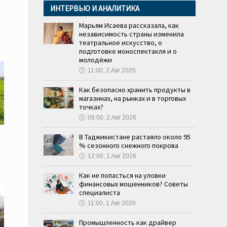
ИНТЕРВЬЮ И АНАЛИТИКА
Марьям Исаева рассказала, как
независимость страны изменила
театральное искусство, о
подготовке моноспектакля и о
молодёжи
🕔
11:00, 2.Авг 2026
Как безопасно хранить продукты в
магазинах, на рынках и в торговых
точках?
🕔
09:00, 2.Авг 2026
В Таджикистане растаяло около 95
% сезонного снежного покрова
🕔
12:00, 1.Авг 2026
Как не попасться на уловки
финансовых мошенников? Советы
специалиста
🕔
11:00, 1.Авг 2026
Промышленность как драйвер