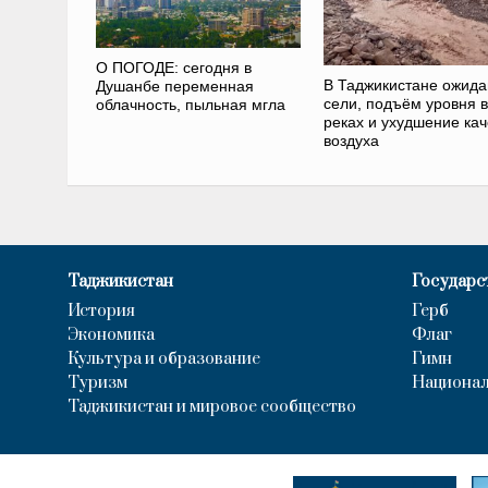
О ПОГОДЕ: сегодня в
В Таджикистане ожид
Душанбе переменная
сели, подъём уровня 
облачность, пыльная мгла
реках и ухудшение кач
воздуха
Таджикистан
Государс
История
Герб
Экономика
Флаг
Культура и образование
Гимн
Туризм
Национал
Таджикистан и мировое сообщество