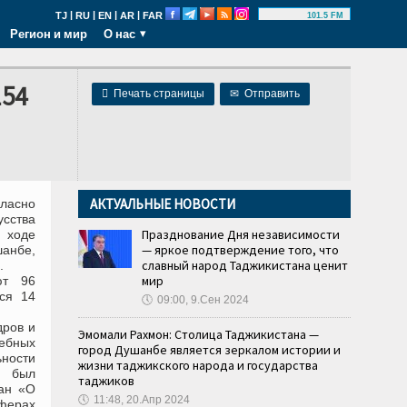
|
|
|
|
TJ
RU
EN
AR
FAR
101.5 FM
Регион и мир
О нас
154

Печать страницы
✉
Отправить
АКТУАЛЬНЫЕ НОВОСТИ
ласно
сства
Празднование Дня независимости
 ходе
— яркое подтверждение того, что
шанбе,
славный народ Таджикистана ценит
.
мир
ют 96
тся 14
🕔
09:00, 9.Сен 2024
дров и
Эмомали Рахмон: Столица Таджикистана —
ебных
город Душанбе является зеркалом истории и
ности
жизни таджикского народа и государства
и был
таджиков
тан «О
🕔
11:48, 20.Апр 2024
сферах