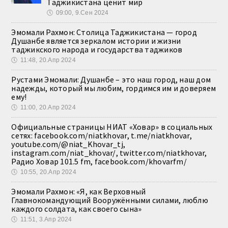
Таджикистана ценит мир
🕔
09:00, 9.Сен 2024
Эмомали Рахмон: Столица Таджикистана — город
Душанбе является зеркалом истории и жизни
таджикского народа и государства таджиков
🕔
11:48, 20.Апр 2024
Рустами Эмомали: Душанбе – это наш город, наш дом
надежды, который мы любим, гордимся им и доверяем
ему!
🕔
11:00, 20.Апр 2024
Официальные страницы НИАТ «Ховар» в социальных
сетях: facebook.com/niatkhovar, t.me/niatkhovar,
youtube.com/@niat_Khovar_tj,
instagram.com/niat_khovar/, twitter.com/niatkhovar,
Радио Ховар 101.5 fm, facebook.com/khovarfm/
🕔
10:55, 20.Апр 2024
Эмомали Рахмон: «Я, как Верховный
Главнокомандующий Вооружёнными силами, люблю
каждого солдата, как своего сына»
🕔
11:51, 3.Апр 2024