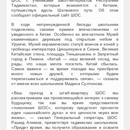
ШОС с учениками школ-интернатов Республики
Таджикистан, которые знакомятся с Китаем,
путешествуя вдоль Шелкового пути. Об этом
сообщает официальный сайт ШОС.
В ходе непринужденной беседы школьники
поделились своими яркими впечатлениями от
увиденного в Китае. Особенно их впечатлили Музей
окаменевших деревьев под открытым небом в
Урумчи, Музей керамических статуй воинов и коней у
гробницы императора Циншихуана в Сиане, Великая
Китайская стена, площадь Тяньаньмэнь и Запретный
город в Пекине. «Китай — наш великий сосед, мы
рады, что наша мечта посетить Китай сбылась.
Самое важное — за время поездки мы приобрели
много новых друзей, с которыми будем
переписываться и поддерживать связи», — сказала
от имени всех школьников Мадина Султонова.
«Ваш приезд в штаб-квартиру ШОС мы
рассматриваем как проявляющийся интерес к своему
будущему, так как вы яркие представители
«поколения ШОС», которому предстоит пронести
идеи «шанхайского духа» и его ценности через всю
жизнь», — сказал Генеральный секретарь ШОС
Рашид Алимов, приветствуя таджикских школьников.
«Придет время, вы получите образование и освоите