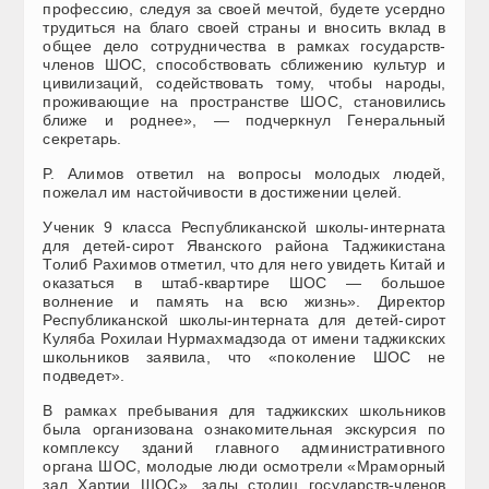
профессию, следуя за своей мечтой, будете усердно
трудиться на благо своей страны и вносить вклад в
общее дело сотрудничества в рамках государств-
членов ШОС, способствовать сближению культур и
цивилизаций, содействовать тому, чтобы народы,
проживающие на пространстве ШОС, становились
ближе и роднее», — подчеркнул Генеральный
секретарь.
Р. Алимов ответил на вопросы молодых людей,
пожелал им настойчивости в достижении целей.
Ученик 9 класса Республиканской школы-интерната
для детей-сирот Яванского района Таджикистана
Толиб Рахимов отметил, что для него увидеть Китай и
оказаться в штаб-квартире ШОС — большое
волнение и память на всю жизнь». Директор
Республиканской школы-интерната для детей-сирот
Куляба Рохилаи Нурмахмадзода от имени таджикских
школьников заявила, что «поколение ШОС не
подведет».
В рамках пребывания для таджикских школьников
была организована ознакомительная экскурсия по
комплексу зданий главного административного
органа ШОС, молодые люди осмотрели «Мраморный
зал Хартии ШОС», залы столиц государств-членов