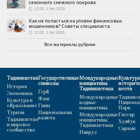
сезонного снежного покрова
🕔
12:00, 1.Авг 2026
Как не попасться на уловки финансовых
мошенников? Советы специалиста
🕔
11:00, 1.Авг 2026
Все материалы рубрики
Таджикистан
Государственные
Международные
Культурн
символы
инициативы
историч
История
Таджикистана
места
Герб
Экономика
Международные
Таджикс
Флаг
Культура и
водные
Национа
образование
Гимн
инициативы
Парк
Туризм
Национальная
Международные
Гиссар
валюта
Таджикистан
инициативы
Хулбук
и мировое
Таджикистана
Саразм
сообщество
Навруз