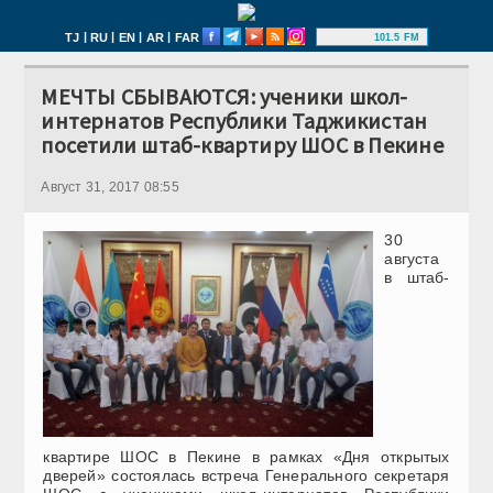
|
|
|
|
TJ
RU
EN
AR
FAR
101.5 FM
МЕЧТЫ СБЫВАЮТСЯ: ученики школ-
интернатов Республики Таджикистан
посетили штаб-квартиру ШОС в Пекине
Август 31, 2017 08:55
30
августа
в штаб-
квартире ШОС в Пекине в рамках «Дня открытых
дверей» состоялась встреча Генерального секретаря