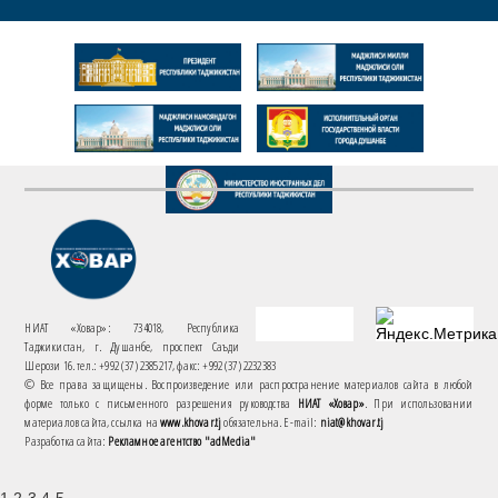
НИАТ «Ховар»: 734018, Республика
Таджикистан, г. Душанбе, проспект Саъди
Шерози 16. тел.: +992 (37) 2385217, факс: +992 (37) 2232383
© Все права защищены. Воспроизведение или распространение материалов сайта в любой
форме только с письменного разрешения руководства
НИАТ «Ховар»
. При использовании
материалов сайта, ссылка на
www.khovar.tj
обязательна. E-mail:
niat@khovar.tj
Разработка сайта:
Рекламное агентство "adMedia"