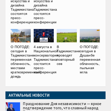
искусства и
искусства и
дизайна
дизайна
Таджикистана
Таджикистана
состоятся
состоятся
пресс-
пресс-
конференции
конференции
О ПОГОДЕ:
4 августа в
В
О ПОГОДЕ:
сегодня в
Национальной
Таджикистане
сегодня в
Таджикистане
консерватории
проводят
Душанбе
переменная
Таджикистана
повторный
переменная
облачность,
состоится
сев
облачность,
местами
пресс-
пыльная
кратковременный
конференция
мгла
дождь
АКТУАЛЬНЫЕ НОВОСТИ
Празднование Дня независимости — яркое
подтверждение того, что славный народ