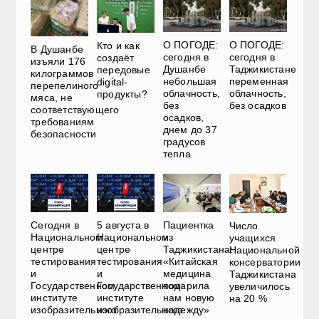
О ПОГОДЕ:
О ПОГОДЕ:
Кто и как
В Душанбе
сегодня в
сегодня в
создаёт
изъяли 176
Душанбе
Таджикистане
передовые
килограммов
небольшая
переменная
digital-
перепелиного
облачность,
облачность,
продукты?
мяса, не
без
без осадков
соответствующего
осадков,
требованиям
днем до 37
безопасности
градусов
тепла
Сегодня в
5 августа в
Пациентка
Число
Национальном
Национальном
из
учащихся
центре
центре
Таджикистана:
Национальной
тестирования
тестирования
«Китайская
консерватории
и
и
медицина
Таджикистана
Государственном
Государственном
подарила
увеличилось
институте
институте
нам новую
на 20 %
изобразительного
изобразительного
надежду»