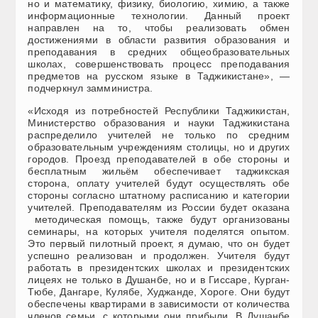
но и математику, физику, биологию, химию, а также
информационные технологии. Данный проект
направлен на то, чтобы реализовать обмен
достижениями в области развития образования и
преподавания в средних общеобразовательных
школах, совершенствовать процесс преподавания
предметов на русском языке в Таджикистане», —
подчеркнул замминистра.
«Исходя из потребностей Республики Таджикистан,
Министерство образования и науки Таджикистана
распределило учителей не только по средним
образовательным учреждениям столицы, но и других
городов. Проезд преподавателей в обе стороны и
бесплатным жильём обеспечивает таджикская
сторона, оплату учителей будут осуществлять обе
стороны согласно штатному расписанию и категории
учителей. Преподавателям из России будет оказана
методическая помощь, также будут организованы
семинары, на которых учителя поделятся опытом.
Это первый пилотный проект, я думаю, что он будет
успешно реализован и продолжен. Учителя будут
работать в президентских школах и президентских
лицеях не только в Душанбе, но и в Гиссаре, Курган-
Тюбе, Дангаре, Кулябе, Худжанде, Хороге. Они будут
обеспечены квартирами в зависимости от количества
членов семьи, с которыми они прибыли. В Душанбе