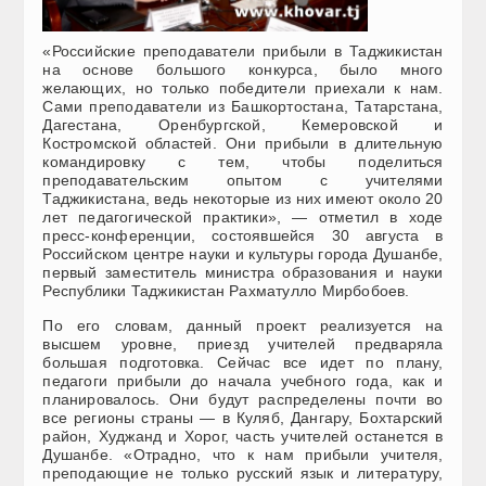
«Российские преподаватели прибыли в Таджикистан
на основе большого конкурса, было много
желающих, но только победители приехали к нам.
Сами преподаватели из Башкортостана, Татарстана,
Дагестана, Оренбургской, Кемеровской и
Костромской областей. Они прибыли в длительную
командировку с тем, чтобы поделиться
преподавательским опытом с учителями
Таджикистана, ведь некоторые из них имеют около 20
лет педагогической практики», — отметил в ходе
пресс-конференции, состоявшейся 30 августа в
Российском центре науки и культуры города Душанбе,
первый заместитель министра образования и науки
Республики Таджикистан Рахматулло Мирбобоев.
По его словам, данный проект реализуется на
высшем уровне, приезд учителей предваряла
большая подготовка. Сейчас все идет по плану,
педагоги прибыли до начала учебного года, как и
планировалось. Они будут распределены почти во
все регионы страны — в Куляб, Дангару, Бохтарский
район, Худжанд и Хорог, часть учителей останется в
Душанбе. «Отрадно, что к нам прибыли учителя,
преподающие не только русский язык и литературу,