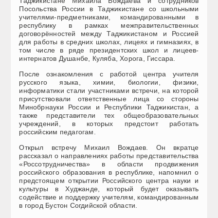
Таджикистане Михаила Вождаева и сотрудников
Посольства России в Таджикистане со школьными
учителями-предметниками, командированными в
республику в рамках межправительственных
договорённостей между Таджикистаном и Россией
для работы в средних школах, лицеях и гимназиях, в
том числе в ряде президентских школ и лицеев-
интернатов Душанбе, Куляба, Хорога, Гиссара.
После ознакомления с работой центра учителя
русского языка, химии, биологии, физики,
информатики стали участниками встречи, на которой
присутствовали ответственные лица со стороны
Минобрнауки России и Республики Таджикистан, а
также представители тех общеобразовательных
учреждений, в которых предстоит работать
российским педагогам.
Открыл встречу Михаил Вождаев. Он вкратце
рассказал о направлениях работы представительства
«Россотрудничества» в области продвижения
российского образования в республике, напомнил о
предстоящем открытии Российского центра науки и
культуры в Худжанде, который будет оказывать
содействие и поддержку учителям, командированным
в город Бустон Согдийской области.