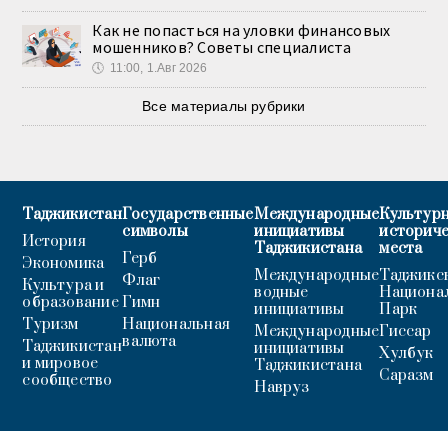
Как не попасться на уловки финансовых
мошенников? Советы специалиста
🕔
11:00, 1.Авг 2026
Все материалы рубрики
Таджикистан
Государственные
Международные
Культурн
символы
инициативы
историч
История
Таджикистана
места
Герб
Экономика
Международные
Таджикс
Флаг
Культура и
водные
Национа
образование
Гимн
инициативы
Парк
Туризм
Национальная
Международные
Гиссар
валюта
Таджикистан
инициативы
Хулбук
и мировое
Таджикистана
Саразм
сообщество
Навруз