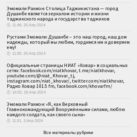
Эмомали Рахмон: Столица Таджикистана — город
Душанбе является зеркалом истории и жизни
таджикского народа и государства таджиков
🕔
11:48, 20.Апр 2024
Рустами Эмомали: Душанбе – это наш город, наш дом
надежды, который мы любим, гордимся им и доверяем
ему!
🕔
11:00, 20.Апр 2024
Официальные страницы НИАТ «Ховар» в социальных
сетях: facebook.com/niatkhovar, t.me/niatkhovar,
youtube.com/@niat_Khovar_tj,
instagram.com/niat_khovar/, twitter.com/niatkhovar,
Радио Ховар 101.5 fm, facebook.com/khovarfm/
🕔
10:55, 20.Апр 2024
Эмомали Рахмон: «Я, как Верховный
Главнокомандующий Вооружёнными силами, люблю
каждого солдата, как своего сына»
🕔
11:51, 3.Апр 2024
Все материалы рубрики