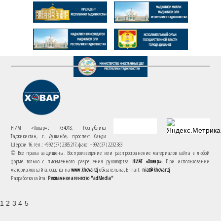
НИАТ «Ховар»: 734018, Республика
Таджикистан, г. Душанбе, проспект Саъди
Шерози 16. тел.: +992 (37) 2385217, факс: +992 (37) 2232383
© Все права защищены. Воспроизведение или распространение материалов сайта в любой
форме только с письменного разрешения руководства
НИАТ «Ховар»
. При использовании
материалов сайта, ссылка на
www.khovar.tj
обязательна. E-mail:
niat@khovar.tj
Разработка сайта:
Рекламное агентство "adMedia"
1 2 3 4 5