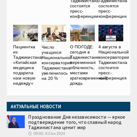
Таджикистана
Таджикистана
состоятся
состоятся
пресс-
пресс-
конференции
конференции
Пациентка
О ПОГОДЕ:
4 августа в
Число
из
сегодня в
Национальной
учащихся
Таджикистана:
Таджикистане
консерватории
Национальной
«Китайская
переменная
Таджикистана
консерватории
медицина
облачность,
состоится
Таджикистана
подарила
местами
пресс-
увеличилось
нам новую
кратковременный
конференция
на 20 %
надежду»
дождь
АКТУАЛЬНЫЕ НОВОСТИ
Празднование Дня независимости — яркое
подтверждение того, что славный народ
Таджикистана ценит мир
🕔
09:00, 9.Сен 2024