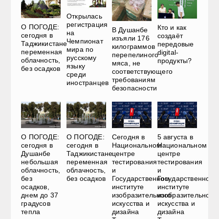
Открылась
регистрация
О ПОГОДЕ:
Кто и как
В Душанбе
на
сегодня в
создаёт
изъяли 176
Чемпионат
Таджикистане
передовые
килограммов
мира по
переменная
digital-
перепелиного
русскому
облачность,
продукты?
мяса, не
языку
без осадков
соответствующего
среди
требованиям
иностранцев
безопасности
О ПОГОДЕ:
О ПОГОДЕ:
Сегодня в
5 августа в
сегодня в
сегодня в
Национальном
Национальном
Душанбе
Таджикистане
центре
центре
небольшая
переменная
тестирования
тестирования
облачность,
облачность,
и
и
без
без осадков
Государственном
Государственном
осадков,
институте
институте
днем до 37
изобразительного
изобразительного
градусов
искусства и
искусства и
тепла
дизайна
дизайна