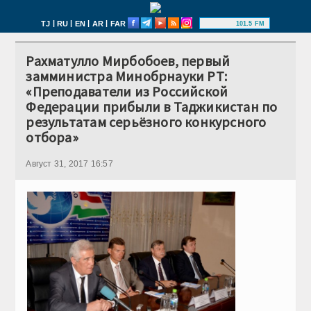
|
|
|
|
TJ
RU
EN
AR
FAR
101.5 FM
Рахматулло Мирбобоев, первый
замминистра Минобрнауки РТ:
«Преподаватели из Российской
Федерации прибыли в Таджикистан по
результатам серьёзного конкурсного
отбора»
Август 31, 2017 16:57