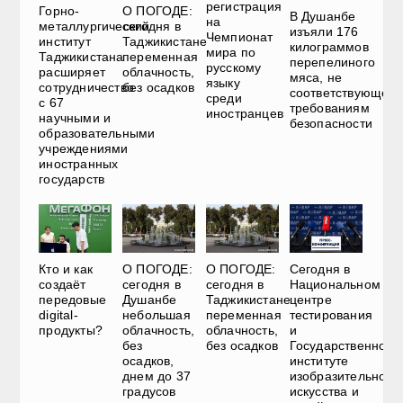
регистрация
Горно-
О ПОГОДЕ:
В Душанбе
на
металлургический
сегодня в
изъяли 176
Чемпионат
институт
Таджикистане
килограммов
мира по
Таджикистана
переменная
перепелиного
русскому
расширяет
облачность,
мяса, не
языку
сотрудничество
без осадков
соответствующего
среди
с 67
требованиям
иностранцев
научными и
безопасности
образовательными
учреждениями
иностранных
государств
О ПОГОДЕ:
О ПОГОДЕ:
Сегодня в
Кто и как
сегодня в
сегодня в
Национальном
создаёт
Душанбе
Таджикистане
центре
передовые
небольшая
переменная
тестирования
digital-
облачность,
облачность,
и
продукты?
без
без осадков
Государственном
осадков,
институте
днем до 37
изобразительного
градусов
искусства и