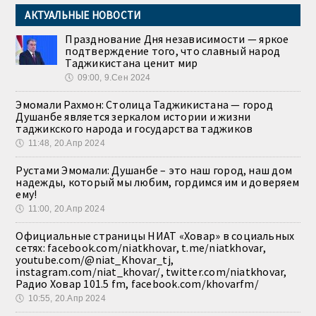
АКТУАЛЬНЫЕ НОВОСТИ
Празднование Дня независимости — яркое
подтверждение того, что славный народ
Таджикистана ценит мир
🕔
09:00, 9.Сен 2024
Эмомали Рахмон: Столица Таджикистана — город
Душанбе является зеркалом истории и жизни
таджикского народа и государства таджиков
🕔
11:48, 20.Апр 2024
Рустами Эмомали: Душанбе – это наш город, наш дом
надежды, который мы любим, гордимся им и доверяем
ему!
🕔
11:00, 20.Апр 2024
Официальные страницы НИАТ «Ховар» в социальных
сетях: facebook.com/niatkhovar, t.me/niatkhovar,
youtube.com/@niat_Khovar_tj,
instagram.com/niat_khovar/, twitter.com/niatkhovar,
Радио Ховар 101.5 fm, facebook.com/khovarfm/
🕔
10:55, 20.Апр 2024