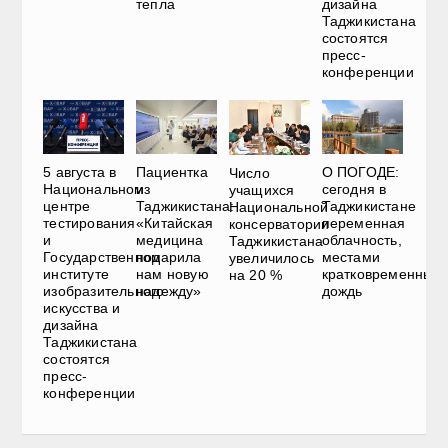
тепла
дизайна
Таджикистана
состоятся
пресс-
конференции
5 августа в
Пациентка
О ПОГОДЕ:
Число
Национальном
из
сегодня в
учащихся
центре
Таджикистана:
Таджикистане
Национальной
тестирования
«Китайская
переменная
консерватории
и
медицина
облачность,
Таджикистана
Государственном
подарила
местами
увеличилось
институте
нам новую
кратковременный
на 20 %
изобразительного
надежду»
дождь
искусства и
дизайна
Таджикистана
состоятся
пресс-
конференции