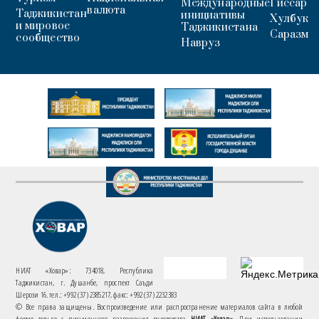
Международные
Гиссар
валюта
Таджикистан
инициативы
Хулбук
и мировое
Таджикистана
Саразм
сообщество
Навруз
НИАТ «Ховар»: 734018, Республика
Таджикистан, г. Душанбе, проспект Саъди
Шерози 16. тел.: +992 (37) 2385217, факс: +992 (37) 2232383
© Все права защищены. Воспроизведение или распространение материалов сайта в любой
форме только с письменного разрешения руководства
НИАТ «Ховар»
. При использовании