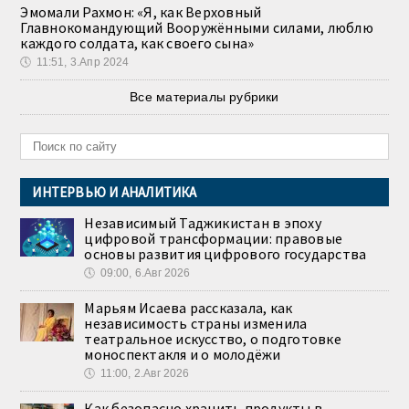
Эмомали Рахмон: «Я, как Верховный
Главнокомандующий Вооружёнными силами, люблю
каждого солдата, как своего сына»
🕔
11:51, 3.Апр 2024
Все материалы рубрики
ИНТЕРВЬЮ И АНАЛИТИКА
Независимый Таджикистан в эпоху
цифровой трансформации: правовые
основы развития цифрового государства
🕔
09:00, 6.Авг 2026
Марьям Исаева рассказала, как
независимость страны изменила
театральное искусство, о подготовке
моноспектакля и о молодёжи
🕔
11:00, 2.Авг 2026
Как безопасно хранить продукты в