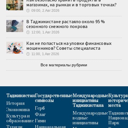
магазинах, на рынках и в торговых точках?
🕔
09:00, 2.Авг 2026
В Таджикистане растаяло около 95 %
сезонного снежного покрова
🕔
12:00, 1.Авг 2026
Как не попасться на уловки финансовых
мошенников? Советы специалиста
🕔
11:00, 1.Авг 2026
Все материалы рубрики
Таджикистан
Государственные
Международные
Культурн
символы
инициативы
историч
История
Таджикистана
места
Герб
Экономика
Международные
Таджикс
Флаг
Культура и
водные
Национа
образование
Гимн
инициативы
Парк
Туризм
Национальная