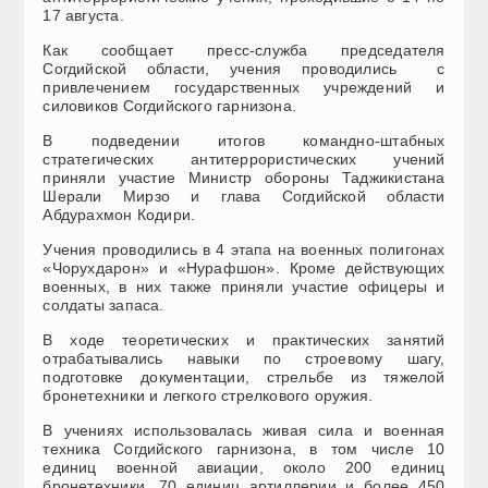
17 августа.
Как сообщает пресс-служба председателя
Согдийской области, учения проводились с
привлечением государственных учреждений и
силовиков Согдийского гарнизона.
В подведении итогов командно-штабных
стратегических антитеррористических учений
приняли участие Министр обороны Таджикистана
Шерали Мирзо и глава Согдийской области
Абдурахмон Кодири.
Учения проводились в 4 этапа на военных полигонах
«Чорухдарон» и «Нурафшон». Кроме действующих
военных, в них также приняли участие офицеры и
солдаты запаса.
В ходе теоретических и практических занятий
отрабатывались навыки по строевому шагу,
подготовке документации, стрельбе из тяжелой
бронетехники и легкого стрелкового оружия.
В учениях использовалась живая сила и военная
техника Согдийского гарнизона, в том числе 10
единиц военной авиации, около 200 единиц
бронетехники, 70 единиц артиллерии и более 450