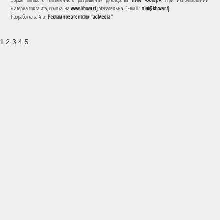
материалов сайта, ссылка на
www.khovar.tj
обязательна. E-mail:
niat@khovar.tj
Разработка сайта:
Рекламное агентство "adMedia"
1 2 3 4 5