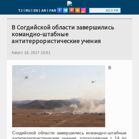
|
|
|
|
TJ
RU
EN
AR
FAR
101.5 FM
В Согдийской области завершились
командно-штабные
антитеррористические учения
Август 18, 2017 10:01
В
Согдийской области завершились командно-штабные
антитеррористические учения, проходившие с 14 по