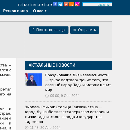
|
|
|
|
TJ
RU
EN
AR
FAR
101.5 FM
Регион и мир
О нас

Печать страницы
✉
Отправить
АКТУАЛЬНЫЕ НОВОСТИ
ства –
ался с
Празднование Дня независимости
ьмэнь
— яркое подтверждение того, что
славный народ Таджикистана ценит
третил
мир
его на
🕔
09:00, 9.Сен 2024
Эмомали Рахмон: Столица Таджикистана —
тей и
город Душанбе является зеркалом истории и
стран,
жизни таджикского народа и государства
анием
таджиков
ики и
ечи, в
🕔
11:48, 20.Апр 2024