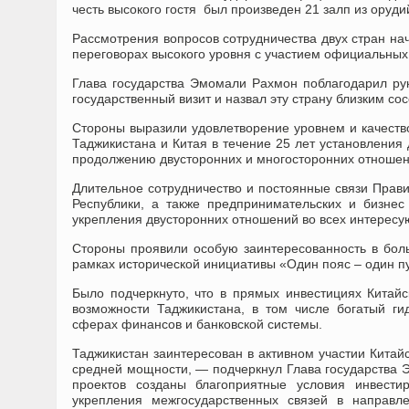
честь высокого гостя был произведен 21 залп из оруди
Рассмотрения вопросов сотрудничества двух стран нач
переговорах высокого уровня с участием официальных
Глава государства Эмомали Рахмон поблагодарил ру
государственный визит и назвал эту страну близким с
Стороны выразили удовлетворение уровнем и качество
Таджикистана и Китая в течение 25 лет установления
продолжению двусторонних и многосторонних отношени
Длительное сотрудничество и постоянные связи Прави
Республики, а также предпринимательских и бизнес
укрепления двусторонних отношений во всех интересу
Стороны проявили особую заинтересованность в боль
рамках исторической инициативы «Один пояс – один пу
Было подчеркнуто, что в прямых инвестициях Китай
возможности Таджикистана, в том числе богатый гид
сферах финансов и банковской системы.
Таджикистан заинтересован в активном участии Китай
средней мощности, — подчеркнул Глава государства Э
проектов созданы благоприятные условия инвести
укрепления межгосударственных связей в направле