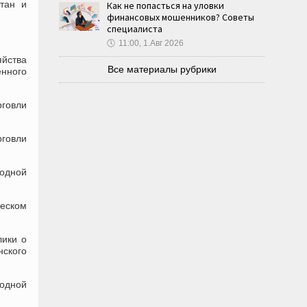
стан и
Как не попасться на уловки
финансовых мошенников? Советы
специалиста
🕔
11:00, 1.Авг 2026
йства
Все материалы рубрики
нного
рговли
рговли
одной
ческом
лики о
ского
одной