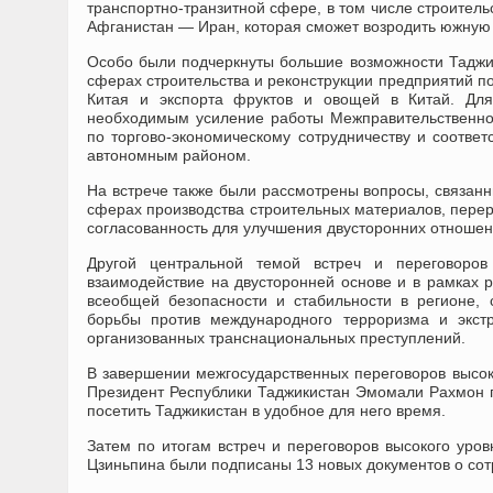
транспортно-транзитной сфере, в том числе строитель
Афганистан — Иран, которая сможет возродить южную 
Особо были подчеркнуты большие возможности Таджик
сферах строительства и реконструкции предприятий п
Китая и экспорта фруктов и овощей в Китай. Дл
необходимым усиление работы Межправительственной
по торгово-экономическому сотрудничеству и соотв
автономным районом.
На встрече также были рассмотрены вопросы, связанн
сферах производства строительных материалов, перер
согласованность для улучшения двусторонних отношен
Другой центральной темой встреч и переговоро
взаимодействие на двусторонней основе и в рамках 
всеобщей безопасности и стабильности в регионе, 
борьбы против международного терроризма и экстр
организованных транснациональных преступлений.
В завершении межгосударственных переговоров высок
Президент Республики Таджикистан Эмомали Рахмон 
посетить Таджикистан в удобное для него время.
Затем по итогам встреч и переговоров высокого уров
Цзиньпина были подписаны 13 новых документов о сот