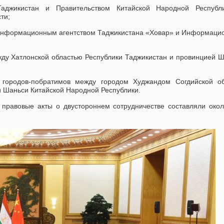
аджикистан и Правительством Китайской Народной Республ
ти;
информационным агентством Таджикистана «Ховар» и Информац
ду Хатлонской областью Республики Таджикистан и провинцией 
 городов-побратимов между городом Худжандом Согдийской об
и Шаньси Китайской Народной Республики.
правовые акты о двустороннем сотрудничестве составляли око