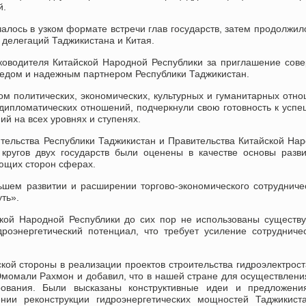
й.
алось в узком формате встречи глав государств, затем продолжил
 делегаций Таджикистана и Китая.
ководителя Китайской Народной Республики за приглашение сов
оседом и надежным партнером Республики Таджикистан.
м политических, экономических, культурных и гуманитарных отн
 дипломатических отношений, подчеркнули свою готовность к усп
й на всех уровнях и ступенях.
тельства Республики Таджикистан и Правительства Китайской На
 кругов двух государств были оценены в качестве основы разв
ющих сторон сферах.
шем развитии и расширении торгово-экономического сотрудниче
ть».
ской Народной Республики до сих пор не использованы сущест
роэнергетический потенциал, что требует усиление сотрудниче
ской стороны в реализации проектов строительства гидроэлектрос
момали Рахмон и добавил, что в нашей стране для осуществлени
рования. Были высказаны конструктивные идеи и предложени
нии реконструкции гидроэнергетических мощностей Таджикист