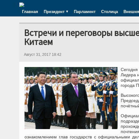
Главная
Президент
Парламент
Столица
Внешня
Встречи и переговоры высше
Китаем
Август 31, 2017 18:42
Сегодня
Лидера 
официал
города П
Высоког
Председ
почётны
Официа
подразд
прохожд
почтен
ознакомлением глав государств с официальными дел