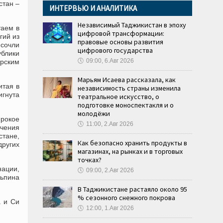
стан –
ИНТЕРВЬЮ И АНАЛИТИКА
Независимый Таджикистан в эпоху
таем в
цифровой трансформации:
гий из
правовые основы развития
сочли
цифрового государства
ублики
🕔
09:00, 6.Авг 2026
урским
Марьям Исаева рассказала, как
итая в
независимость страны изменила
игнута
театральное искусство, о
подготовке моноспектакля и о
молодёжи
рокое
🕔
11:00, 2.Авг 2026
ечения
стане,
Как безопасно хранить продукты в
других
магазинах, на рынках и в торговых
точках?
нации,
🕔
09:00, 2.Авг 2026
ньпина
В Таджикистане растаяло около 95
% сезонного снежного покрова
а и Си
🕔
12:00, 1.Авг 2026