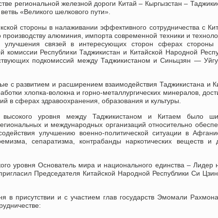
стве региональной железной дороги Китай – Кыргызстан – Таджики
ветвь «Великого шелкового пути».
ской стороны в налаживании эффективного сотрудничества с Ки
о производству алюминия, импорта современной техники и техноло
я улучшения связей в интересующих сторон сферах стороны 
 комиссии Республики Таджикистан и Китайской Народной Респ
етствующих подкомиссий между Таджикистаном и Синьцзян — Уйг
ые с развитием и расширением взаимодействия Таджикистана и К
аботки хлопка-волокна и горно-металлургических минералов, дост
ий в сферах здравоохранения, образования и культуры.
в высокого уровня между Таджикистаном и Китаем было ши
региональных и международных организаций относительно обесп
содействия улучшению военно-политической ситуации в Афгани
емизма, сепаратизма, контрабанды наркотических веществ и 
ого уровня Основатель мира и национального единства – Лидер 
пригласил Председателя Китайской Народной Республики Си Цзи
ня в присутствии и с участием глав государств Эмомали Рахмон
рудничестве: