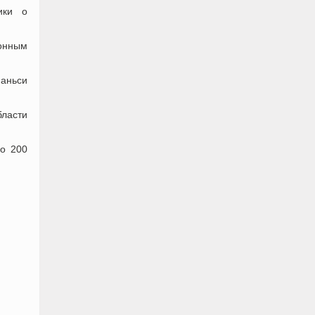
ики о
ионным
Шаньси
ласти
ло 200