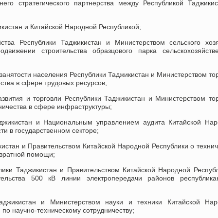
него стратегического партнерства между Республикой Таджики
кистан и Китайской Народной Республикой;
ства Республики Таджикистан и Министерством сельского хозя
движении строительства образцового парка сельскохозяйстве
анятости населения Республики Таджикистан и Министерством то
ства в сфере трудовых ресурсов;
звития и торговли Республики Таджикистан и Министерством то
ничества в сфере инфраструктуры;
джикистан и Национальным управлением аудита Китайской Нар
ти в государственном секторе;
истан и Правительством Китайской Народной Республики о техни
звратной помощи;
ики Таджикистан и Правительством Китайской Народной Респуб
тельства 500 кВ линии электропередачи районов республикан
джикистан и Министерством науки и техники Китайской Нар
 по научно-техническому сотрудничеству;