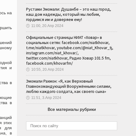
Рустами Эмомали: Душанбе – это наш город,
ось на
наш дом надежды, который мы любим,
гордимся им и доверяем ему!
🕔
11:00, 20.Апр 2024
ершить
Официальные страницы НИАТ «Ховар» в
социальных сетях: facebook.com/niatkhovar,
ошений
t.me/niatkhovar, youtube.com/@niat_Khovar_tj,
ешному
instagram.com/niat_khovar/,
twitter.com/niatkhovar, Радио Ховар 101.5 fm,
родной
facebook.com/khovarfm/
ития и
🕔
10:55, 20.Апр 2024
Эмомали Рахмон: «Я, как Верховный
ства в
Главнокомандующий Вооружёнными силами,
люблю каждого солдата, как своего сына»
вующие
🕔
11:51, 3.Апр 2024
ства в
Все материалы рубрики
танций
я этих
я для
ана, в