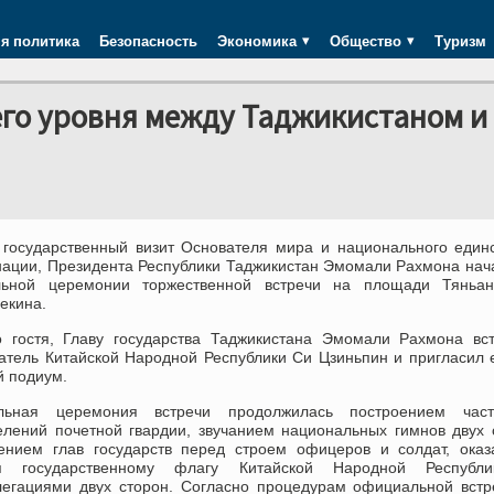
я политика
Безопасность
Экономика
Общество
Туризм
го уровня между Таджикистаном и
 государственный визит Основателя мира и национального един
нации, Президента Республики Таджикистан Эмомали Рахмона нач
ьной церемонии торжественной встречи на площади Тяньан
екина.
о гостя, Главу государства Таджикистана Эмомали Рахмона вс
атель Китайской Народной Республики Си Цзиньпин и пригласил 
й подиум.
льная церемония встречи продолжилась построением час
елений почетной гвардии, звучанием национальных гимнов двух 
ением глав государств перед строем офицеров и солдат, оказ
ия государственному флагу Китайской Народной Республ
егациями двух сторон. Согласно процедурам официальной встр