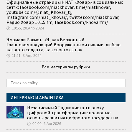
Официальные страницы НИАТ «Ховар» в социальных
сетях: facebook.com/niatkhovar, t.me/niatkhovar,
youtube.com/@niat_Khovar_tj,
instagram.com/niat_khovar/, twitter.com/niatkhovar,
Радио Ховар 101.5 fm, facebook.com/khovarfm/
🕔
10:55, 20.Апр 2024
Эмомали Рахмон: «Я, как Верховный
Главнокомандующий Вооружёнными силами, люблю
каждого солдата, как своего сына»
🕔
11:51, 3.Апр 2024
Все материалы рубрики
ИНТЕРВЬЮ И АНАЛИТИКА
Независимый Таджикистан в эпоху
цифровой трансформации: правовые
основы развития цифрового государства
🕔
09:00, 6.Авг 2026