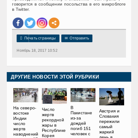
говорится в сообщении посольства в его микроблоге
в Twitter.

Печать страницы
✉
Отправить
Ноябрь 18, 2017 10:52
ДРУГИЕ НОВОСТИ ЭТОЙ РУБРИКИ
В
На северо-
Число
Австрия и
Пакистане
востоке
жертв
Словакия
из-за
Индии
рекордной
пережили
дождей
число
жары в
самый
погиб 151
жертв
Республике
жаркий
человек с
наводнений
Корея
день в