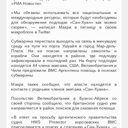
«РИА Новости».
«Мы обязаны использовать все национальные и
международные ресурсы, которые будут необходимы
для обнаружения подлодки «Сан-Хуан» как можно
скорее», — написал Макри в пятницу в своем
микроблоге в Twitter.
Субмарина перестала выходить на связь в минувшую
среду на пути из порта Ушуайя в город Мар-дель-
Плата. На ее поиски направлены самолеты и
корабли. Они находятся в районе, где подлодку
зафиксировали в последний раз. На борту подлодки
находятся 44 члена экипажа. США, Великобритания и
Чили предложили ВМС Аргентины помощь в поисках
субмарины.
Макри также сообщил, что власти находятся в
контакте с родными членов экипажа «Сан-Хуана».
Посольство Великобритании в Буэнос-Айресе со
своей стороны сообщило, что британское судно уже
направляется в район поисков для оказания помощи.
«В ответ на просьбу аргентинского правительства
судно HMS Protector королевских ВМС
присоединится к поиску и спасению «Сан-Хуана», —