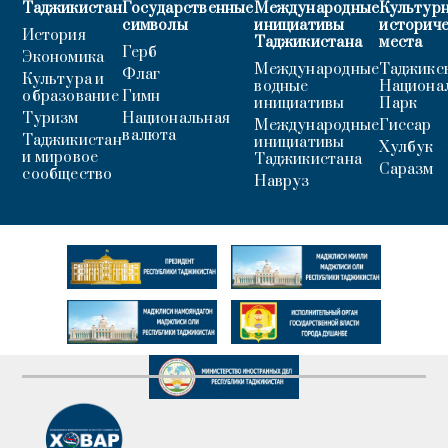
Таджикистан
Государственные
Международные
Культурн
символы
инициативы
историч
История
Таджикистана
места
Герб
Экономика
Международные
Таджикс
Флаг
Культура и
водные
Национа
образование
Гимн
инициативы
Парк
Туризм
Национальная
Международные
Гиссар
валюта
Таджикистан
инициативы
Хулбук
и мировое
Таджикистана
Саразм
сообщество
Навруз