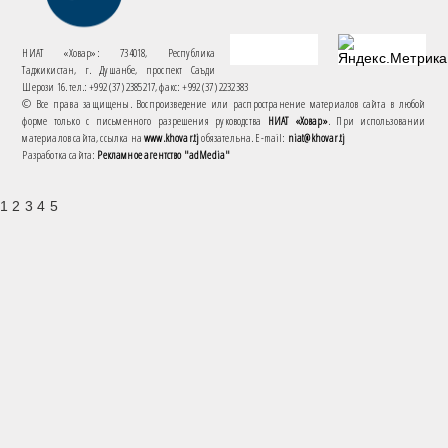
НИАТ «Ховар»: 734018, Республика
Таджикистан, г. Душанбе, проспект Саъди
Шерози 16. тел.: +992 (37) 2385217, факс: +992 (37) 2232383
© Все права защищены. Воспроизведение или распространение материалов сайта в любой
форме только с письменного разрешения руководства
НИАТ «Ховар»
. При использовании
материалов сайта, ссылка на
www.khovar.tj
обязательна. E-mail:
niat@khovar.tj
Разработка сайта:
Рекламное агентство "adMedia"
1 2 3 4 5