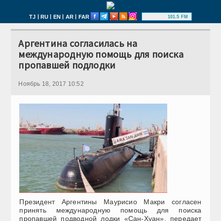
|
|
|
|
TJ
RU
EN
AR
FAR
101.5 FM
Аргентина согласилась на
международную помощь для поиска
пропавшей подлодки
Ноябрь 18, 2017 10:52
Президент Аргентины Маурисио Макри согласен
принять международную помощь для поиска
пропавшей подводной лодки «Сан-Хуан», передает