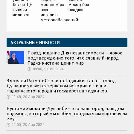
более 1,6
месяцем за
месяц без
тысячи
всю
осадков
человек
историю
метеонаблюдений
АКТУАЛЬНЫЕ НОВОСТИ
Празднование Дня независимости — яркое
подтверждение того, что славный народ
Таджикистана ценит мир
🕔
09:00, 9.Сен 2024
Эмомали Рахмон: Столица Таджикистана — город
Душанбе является зеркалом истории и жизни
таджикского народа и государства таджиков
🕔
11:48, 20.Апр 2024
Рустами Эмомали: Душанбе – это наш город, наш дом
надежды, который мы любим, гордимся им и доверяем
ему!
🕔
11:00, 20.Апр 2024