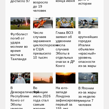
конца июня
достигло 97
возросло
истории
до 19
человек
Число
Глава ВОЗ
В
Футболист
случаев
заявил об
крупнейших
погиб от
заражения
удвоении
городах
удара
циклоспорозом
числа
Италии
молнии во
в США
случаев
объявлен
время
превысило
Эболы в
«красный»
матча в
10 тысяч
отдельных
уровень
Таиланде
очагах в ДР
опасности
Конго
из-за жары
В
Во
На юго-
В Японии
Демократической
Франции
западе
из-за жары
Республике
июль 2026
Лондона
за неделю
Конго от
года стал
зафиксирован
умерли 7
Эболы
самым
первый за
человек
умерли
жарким
155 лет