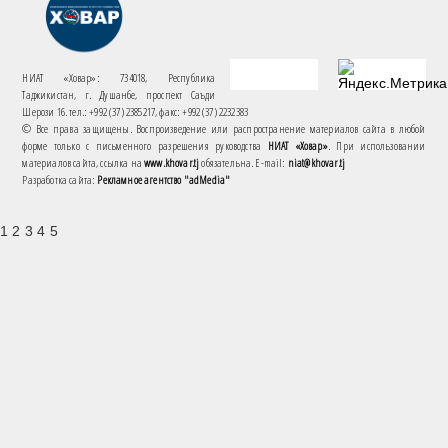
НИАТ «Ховар»: 734018, Республика
Таджикистан, г. Душанбе, проспект Саъди
Шерози 16. тел.: +992 (37) 2385217, факс: +992 (37) 2232383
© Все права защищены. Воспроизведение или распространение материалов сайта в любой
форме только с письменного разрешения руководства
НИАТ «Ховар»
. При использовании
материалов сайта, ссылка на
www.khovar.tj
обязательна. E-mail:
niat@khovar.tj
Разработка сайта:
Рекламное агентство "adMedia"
1 2 3 4 5