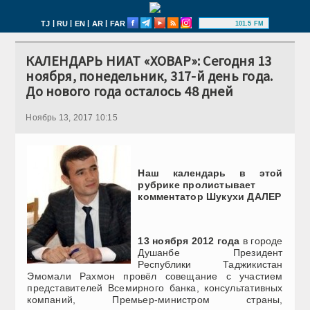
|
|
|
|
TJ
RU
EN
AR
FAR
101.5 FM
КАЛЕНДАРЬ НИАТ «ХОВАР»: Сегодня 13
ноября, понедельник, 317-й день года.
До нового года осталось 48 дней
Ноябрь 13, 2017 10:15
Наш календарь в этой
рубрике
пролистывает
комментатор Шукухи ДАЛЕР
13 ноября 2012 года
в городе
Душанбе Президент
Республики Таджикистан
Эмомали Рахмон провёл совещание с участием
представителей Всемирного банка, консультативных
компаний, Премьер-министром страны,