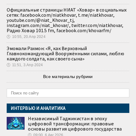
Официальные страницы НИАТ «Ховар» в социальных
сетях: facebook.com/niatkhovar, t.me/niatkhovar,
youtube.com/@niat_Khovar_tj,
instagram.com/niat_khovar/, twitter.com/niatkhovar,
Радио Ховар 101.5 fm, facebook.com/khovarfm/
🕔
10:55, 20.Апр 2024
Эмомали Рахмон: «Я, как Верховный
Главнокомандующий Вооружёнными силами, люблю
каждого солдата, как своего сына»
🕔
11:51, 3.Апр 2024
Все материалы рубрики
ИНТЕРВЬЮ И АНАЛИТИКА
Независимый Таджикистан в эпоху
цифровой трансформации: правовые
основы развития цифрового государства
🕔
09:00, 6.Авг 2026