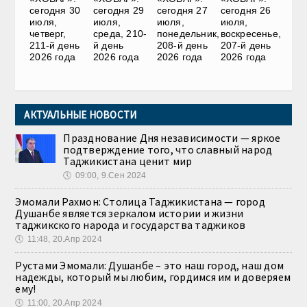
сегодня 30
сегодня 29
сегодня 27
сегодня 26
июля,
июля,
июля,
июля,
четверг,
среда, 210-
понедельник,
воскресенье,
211-й день
й день
208-й день
207-й день
2026 года
2026 года
2026 года
2026 года
АКТУАЛЬНЫЕ НОВОСТИ
Празднование Дня независимости — яркое
подтверждение того, что славный народ
Таджикистана ценит мир
🕔
09:00, 9.Сен 2024
Эмомали Рахмон: Столица Таджикистана — город
Душанбе является зеркалом истории и жизни
таджикского народа и государства таджиков
🕔
11:48, 20.Апр 2024
Рустами Эмомали: Душанбе – это наш город, наш дом
надежды, который мы любим, гордимся им и доверяем
ему!
🕔
11:00, 20.Апр 2024