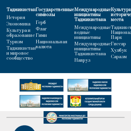
Таджикистан
Государственные
Международные
Культурн
символы
инициативы
историч
История
Таджикистана
места
Герб
Экономика
Международные
Таджикс
Флаг
Культура и
водные
Национа
образование
Гимн
инициативы
Парк
Туризм
Национальная
Международные
Гиссар
валюта
Таджикистан
инициативы
Хулбук
и мировое
Таджикистана
Саразм
сообщество
Навруз