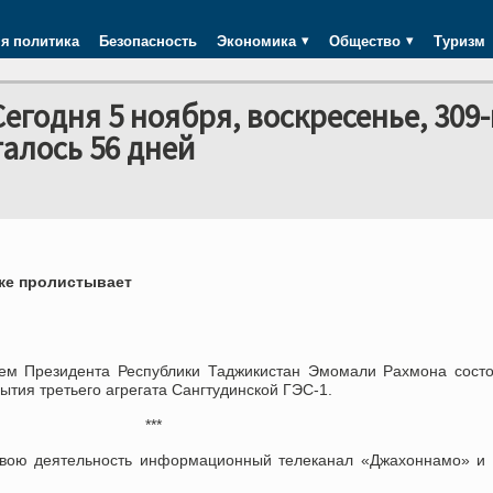
я политика
Безопасность
Экономика
Общество
Туризм
годня 5 ноября, воскресенье, 309-
талось 56 дней
ке пролистывает
ем Президента Республики Таджикистан Эмомали Рахмона сост
тия третьего агрегата Сангтудинской ГЭС-1.
***
вою деятельность информационный телеканал «Джахоннамо» и 