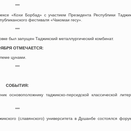
***
ексе «Кохи Борбад» с участием Президента Республики Таджи
публиканского фестиваля «Чакомаи гесу».
***
овке был запущен Таджикский металлургический комбинат.
ОЯБРЯ ОТМЕЧАЕТСЯ:
леме цунами.
***
СОБЫТИЯ:
ик основоположнику таджикско-персидской классической литер
***
жикского (славянского) университета в Душанбе состоялся фор