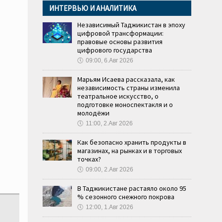
ИНТЕРВЬЮ И АНАЛИТИКА
Независимый Таджикистан в эпоху
цифровой трансформации:
правовые основы развития
цифрового государства
🕔
09:00, 6.Авг 2026
Марьям Исаева рассказала, как
независимость страны изменила
театральное искусство, о
подготовке моноспектакля и о
молодёжи
🕔
11:00, 2.Авг 2026
Как безопасно хранить продукты в
магазинах, на рынках и в торговых
точках?
🕔
09:00, 2.Авг 2026
В Таджикистане растаяло около 95
% сезонного снежного покрова
🕔
12:00, 1.Авг 2026