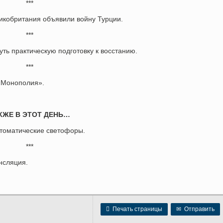
***
икобритания объявили войну Турции.
***
ть практическую подготовку к восстанию.
***
«Монополия».
КЖЕ В ЭТОТ ДЕНЬ…
томатические светофоры.
***
нсляция.

Печать страницы
✉
Отправить