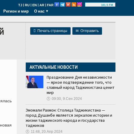
|
|
|
|
TJ
RU
EN
AR
FAR
101.5 FM
Регион и мир
О нас
й

Печать страницы
✉
Отправить
АКТУАЛЬНЫЕ НОВОСТИ
Празднование Дня независимости
— яркое подтверждение того, что
славный народ Таджикистана ценит
мир
🕔
09:00, 9.Сен 2024
оялась
Эмомали Рахмон: Столица Таджикистана —
город Душанбе является зеркалом истории и
жизни таджикского народа и государства
новая
таджиков
🕔
11:48, 20.Апр 2024