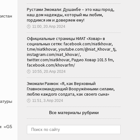
Рустами Эмомали: Душанбе – это наш город,
наш дом надежды, который мы любим,
кистан
гордимся им и доверяем ему!
🕔
11:00, 20.Апр 2024
Официальные страницы НИАТ «Ховар» в
социальных сетях: facebook.com/niatkhovar,
t.me/niatkhovar, youtube.com/@niat_Khovar_tj,
instagram.com/niat_khovar/,
twitter.com/niatkhovar, Радио Ховар 101.5 fm,
facebook.com/khovarfm/
🕔
10:55, 20.Апр 2024
Эмомали Рахмон: «Я, как Верховный
Главнокомандующий Вооружёнными силами,
люблю каждого солдата, как своего сына»
🕔
11:51, 3.Апр 2024
атуры
Все материалы рубрики
ум «G5