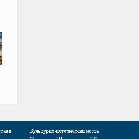
,
,
стана
Культурно-исторически места