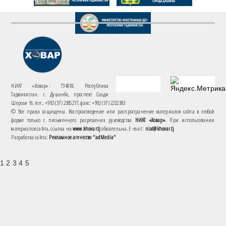
НИАТ «Ховар»: 734018, Республика
Таджикистан, г. Душанбе, проспект Саъди
Шерози 16. тел.: +992 (37) 2385217, факс: +992 (37) 2232383
© Все права защищены. Воспроизведение или распространение материалов сайта в любой
форме только с письменного разрешения руководства
НИАТ «Ховар»
. При использовании
материалов сайта, ссылка на
www.khovar.tj
обязательна. E-mail:
niat@khovar.tj
Разработка сайта:
Рекламное агентство "adMedia"
1 2 3 4 5