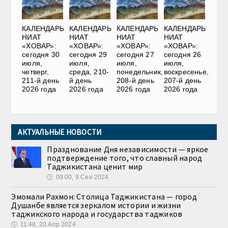
КАЛЕНДАРЬ
КАЛЕНДАРЬ
КАЛЕНДАРЬ
КАЛЕНДАРЬ
НИАТ
НИАТ
НИАТ
НИАТ
«ХОВАР»:
«ХОВАР»:
«ХОВАР»:
«ХОВАР»:
сегодня 30
сегодня 29
сегодня 27
сегодня 26
июля,
июля,
июля,
июля,
четверг,
среда, 210-
понедельник,
воскресенье,
211-й день
й день
208-й день
207-й день
2026 года
2026 года
2026 года
2026 года
АКТУАЛЬНЫЕ НОВОСТИ
Празднование Дня независимости — яркое
подтверждение того, что славный народ
Таджикистана ценит мир
🕔
09:00, 9.Сен 2024
Эмомали Рахмон: Столица Таджикистана — город
Душанбе является зеркалом истории и жизни
таджикского народа и государства таджиков
🕔
11:48, 20.Апр 2024