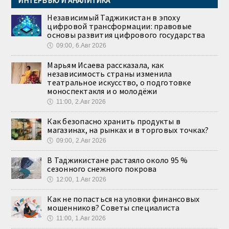
ИНТЕРВЬЮ И АНАЛИТИКА
Независимый Таджикистан в эпоху
цифровой трансформации: правовые
основы развития цифрового государства
🕔
09:00, 6.Авг 2026
Марьям Исаева рассказала, как
независимость страны изменила
театральное искусство, о подготовке
моноспектакля и о молодёжи
🕔
11:00, 2.Авг 2026
Как безопасно хранить продукты в
магазинах, на рынках и в торговых точках?
🕔
09:00, 2.Авг 2026
В Таджикистане растаяло около 95 %
сезонного снежного покрова
🕔
12:00, 1.Авг 2026
Как не попасться на уловки финансовых
мошенников? Советы специалиста
🕔
11:00, 1.Авг 2026