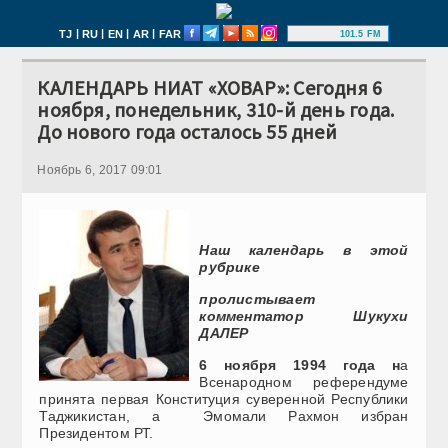
|
|
|
|
TJ
RU
EN
AR
FAR
101.5 FM
КАЛЕНДАРЬ НИАТ «ХОВАР»: Сегодня 6
ноября, понедельник, 310-й день года.
До нового года осталось 55 дней
Ноябрь 6, 2017 09:01
Наш календарь в этой
рубрике
пролистывает
комментатор Шукухи
ДАЛЕР
6 ноября 1994 года н
а
Всенародном референдуме
принята первая Конституция суверенной Республики
Таджикистан, а Эмомали Рахмон избран
Президентом РТ.