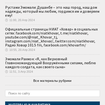
Рустами Эмомали: Душанбе – это наш город, наш дом
надежды, который мы любим, гордимся им и доверяем
ему!
🕔
11:00, 20.Апр 2024
Официальные страницы НИАТ «Ховар» в социальных
сетях: facebook.com/niatkhovar, t.me/niatkhovar,
youtube.com/@niat_Khovar_tj,
instagram.com/niat_khovar/, twitter.com/niatkhovar,
Радио Ховар 101.5 fm, facebook.com/khovarfm/
🕔
10:55, 20.Апр 2024
Эмомали Рахмон: «Я, как Верховный
Главнокомандующий Вооружёнными силами, люблю
каждого солдата, как своего сына»
🕔
11:51, 3.Апр 2024
Все материалы рубрики