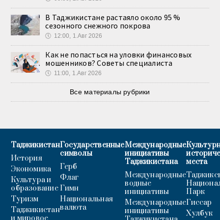
В Таджикистане растаяло около 95 %
сезонного снежного покрова
🕔
12:00, 1.Авг 2026
Как не попасться на уловки финансовых
мошенников? Советы специалиста
🕔
11:00, 1.Авг 2026
Все материалы рубрики
Таджикистан
Государственные
Международные
Культурн
символы
инициативы
историч
История
Таджикистана
места
Герб
Экономика
Международные
Таджикс
Флаг
Культура и
водные
Национа
образование
Гимн
инициативы
Парк
Туризм
Национальная
Международные
Гиссар
валюта
Таджикистан
инициативы
Хулбук
и мировое
Таджикистана