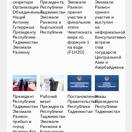
секретаря
Президента
Эмомали
Эмомали
Организации
Республики
Рахмон
Рахмон
Объединённых
Таджикистан
принял
принял
Наций
Эмомали
участие в
участие и
Антониу
Рахмона в
финальном
выступил
Гутерриша
Кыргызской
этапе
на
Президенту
Республике
Чемпионата
неформальной
Республики
мира по
Консультативной
Таджикистан
формуле 1
встрече
Эмомали
на воде
глав
Рахмону
(F1H2O)
государств
Центральной
Азии и
Азербайджана
Президент
Рабочий
Постановления
Указы
Республики
визит
Правительства
Президента
Таджикистан
Президента
Республики
Республики
Эмомали
Республики
Таджикистан
Таджикистан
Рахмон
Таджикистан
прибыл в
Эмомали
город
Рахмона в
Чолпон-Ата
Кыргызскую