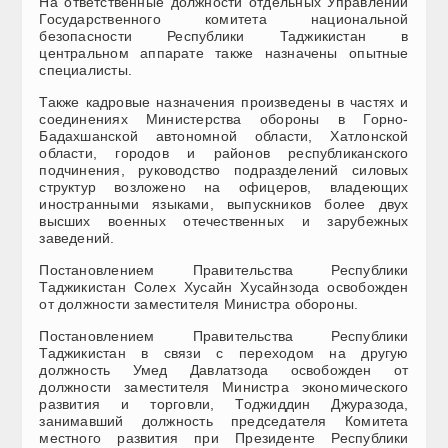
На ответственные должности отдельных Управлений
Государственного комитета национальной
безопасности Республики Таджикистан в
центральном аппарате также назначены опытные
специалисты.
Также кадровые назначения произведены в частях и
соединениях Министерства обороны в Горно-
Бадахшанской автономной области, Хатлонской
области, городов и районов республиканского
подчинения, руководство подразделений силовых
структур возложено на офицеров, владеющих
иностранными языками, выпускников более двух
высших военных отечественных и зарубежных
заведений.
Постановлением Правительства Республики
Таджикистан Солех Хусайн Хусайнзода освобожден
от должности заместителя Министра обороны.
Постановлением Правительства Республики
Таджикистан в связи с переходом на другую
должность Умед Давлатзода освобожден от
должности заместителя Министра экономического
развития и торговли, Тоджиддин Джуразода,
занимавший должность председателя Комитета
местного развития при Президенте Республики