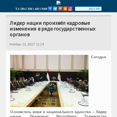
|
|
|
|
TJ
RU
EN
AR
FAR
101.5 FM
Лидер нации произвёл кадровые
изменения в ряде государственных
органов
Ноябрь 13, 2017 11:19
Сегодня
Основатель мира и национального единства – Лидер
нации, Президент Республики Таджикистан