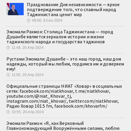
Празднование Дня независимости — яркое
подтверждение того, что славный народ
Таджикистана ценит мир
🕔
09:00, 9.Сен 2024
Эмомали Рахмон: Столица Таджикистана — город
Душанбе является зеркалом истории и жизни
таджикского народа и государства таджиков
🕔
11:48, 20.Апр 2024
Рустами Эмомали: Душанбе – это наш город, наш дом
надежды, который мы любим, гордимся им и доверяем
ему!
🕔
11:00, 20.Апр 2024
Официальные страницы НИАТ «Ховар» в социальных
сетях: facebook.com/niatkhovar, t.me/niatkhovar,
youtube.com/@niat_Khovar_tj,
instagram.com/niat_khovar/, twitter.com/niatkhovar,
Радио Ховар 101.5 fm, facebook.com/khovarfm/
🕔
10:55, 20.Апр 2024
Эмомали Рахмон: «Я, как Верховный
Главнокомандующий Вооружёнными силами, люблю