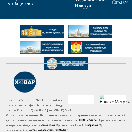
Саразм
сообщество
Навруз
НИАТ «Ховар»: 734018, Республика
Таджикистан, г. Душанбе, проспект Саъди
Шерози 16. тел.: +992 (37) 2385217, факс: +992 (37) 2232383
© Все права защищены. Воспроизведение или распространение материалов сайта в любой
форме только с письменного разрешения руководства
НИАТ «Ховар»
. При использовании
материалов сайта, ссылка на
www.khovar.tj
обязательна. E-mail:
niat@khovar.tj
Разработка сайта:
Рекламное агентство "adMedia"