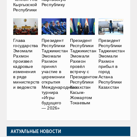
Кыргызской
Республику
Республики
Глава
Президент
Президент
Президент
государства
Республики
Республики
Республики
Эмомали
Таджикистан
Таджикистан
Таджикистан
Рахмон
Эмомали
Эмомали
Эмомали
произвел
Рахмон
Рахмон
Рахмон
кадровые
принял
провёл
прибыл в
изменения
участие в
встречу с
город
в ряде
церемонии
Президентом
Астана
министерств
открытия
Республики
Республики
и ведомств
Международного
Казахстан
Казахстан
турнира
Касым-
«Игры
Жомартом
будущего
Токаевым
— 2026»
АКТУАЛЬНЫЕ НОВОСТИ