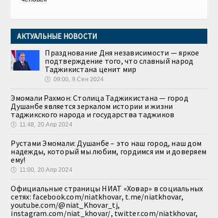
АКТУАЛЬНЫЕ НОВОСТИ
Празднование Дня независимости — яркое
подтверждение того, что славный народ
Таджикистана ценит мир
🕔
09:00, 9.Сен 2024
Эмомали Рахмон: Столица Таджикистана — город
Душанбе является зеркалом истории и жизни
таджикского народа и государства таджиков
🕔
11:48, 20.Апр 2024
Рустами Эмомали: Душанбе – это наш город, наш дом
надежды, который мы любим, гордимся им и доверяем
ему!
🕔
11:00, 20.Апр 2024
Официальные страницы НИАТ «Ховар» в социальных
сетях: facebook.com/niatkhovar, t.me/niatkhovar,
youtube.com/@niat_Khovar_tj,
instagram.com/niat_khovar/, twitter.com/niatkhovar,