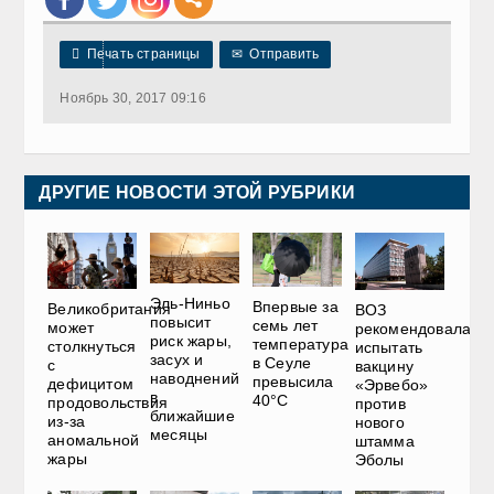

Печать страницы
✉
Отправить
Ноябрь 30, 2017 09:16
ДРУГИЕ НОВОСТИ ЭТОЙ РУБРИКИ
Эль-Ниньо
Впервые за
Великобритания
ВОЗ
повысит
семь лет
может
рекомендовала
риск жары,
температура
столкнуться
испытать
засух и
в Сеуле
с
вакцину
наводнений
превысила
дефицитом
«Эрвебо»
в
40°C
продовольствия
против
ближайшие
из-за
нового
месяцы
аномальной
штамма
жары
Эболы