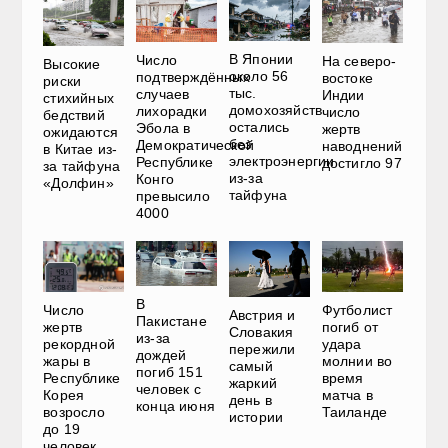
В Японии
Число
На северо-
Высокие
около 56
подтверждённых
востоке
риски
тыс.
случаев
Индии
стихийных
домохозяйств
лихорадки
число
бедствий
остались
Эбола в
жертв
ожидаются
без
Демократической
наводнений
в Китае из-
электроэнергии
Республике
достигло 97
за тайфуна
из-за
Конго
«Долфин»
тайфуна
превысило
4000
В
Число
Футболист
Австрия и
Пакистане
жертв
погиб от
Словакия
из-за
рекордной
удара
пережили
дождей
жары в
молнии во
самый
погиб 151
Республике
время
жаркий
человек с
Корея
матча в
день в
конца июня
возросло
Таиланде
истории
до 19
человек