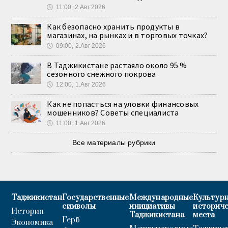
🕔
11:00, 2.Авг 2026
Как безопасно хранить продукты в
магазинах, на рынках и в торговых точках?
🕔
09:00, 2.Авг 2026
В Таджикистане растаяло около 95 %
сезонного снежного покрова
🕔
12:00, 1.Авг 2026
Как не попасться на уловки финансовых
мошенников? Советы специалиста
🕔
11:00, 1.Авг 2026
Все материалы рубрики
Таджикистан
Государственные
Международные
Культурн
символы
инициативы
историч
История
Таджикистана
места
Герб
Экономика