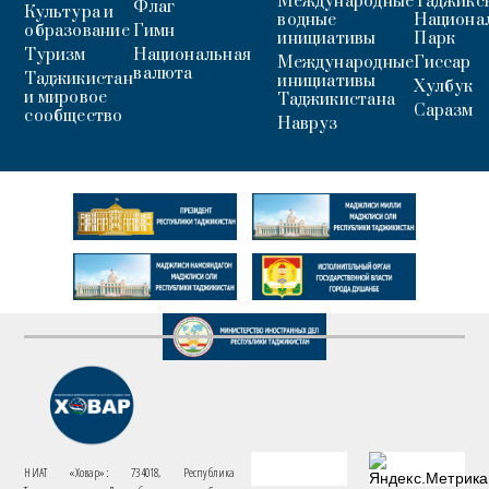
Международные
Таджикс
Флаг
Культура и
водные
Национа
образование
Гимн
инициативы
Парк
Туризм
Национальная
Международные
Гиссар
валюта
Таджикистан
инициативы
Хулбук
и мировое
Таджикистана
Саразм
сообщество
Навруз
НИАТ «Ховар»: 734018, Республика