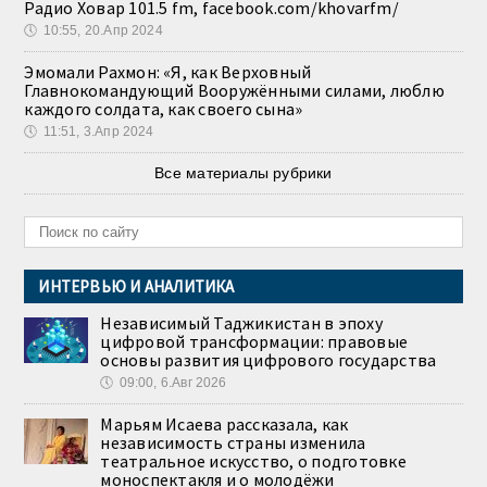
Радио Ховар 101.5 fm, facebook.com/khovarfm/
🕔
10:55, 20.Апр 2024
Эмомали Рахмон: «Я, как Верховный
Главнокомандующий Вооружёнными силами, люблю
каждого солдата, как своего сына»
🕔
11:51, 3.Апр 2024
Все материалы рубрики
ИНТЕРВЬЮ И АНАЛИТИКА
Независимый Таджикистан в эпоху
цифровой трансформации: правовые
основы развития цифрового государства
🕔
09:00, 6.Авг 2026
Марьям Исаева рассказала, как
независимость страны изменила
театральное искусство, о подготовке
моноспектакля и о молодёжи