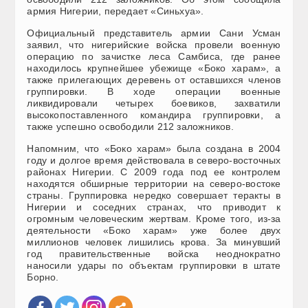
армия Нигерии, передает «Синьхуа».
Официальный представитель армии Сани Усман
заявил, что нигерийские войска провели военную
операцию по зачистке леса Самбиса, где ранее
находилось крупнейшее убежище «Боко харам», а
также прилегающих деревень от оставшихся членов
группировки. В ходе операции военные
ликвидировали четырех боевиков, захватили
высокопоставленного командира группировки, а
также успешно освободили 212 заложников.
Напомним, что «Боко харам» была создана в 2004
году и долгое время действовала в северо-восточных
районах Нигерии. С 2009 года под ее контролем
находятся обширные территории на северо-востоке
страны. Группировка нередко совершает теракты в
Нигерии и соседних странах, что приводит к
огромным человеческим жертвам. Кроме того, из-за
деятельности «Боко харам» уже более двух
миллионов человек лишились крова. За минувший
год правительственные войска неоднократно
наносили удары по объектам группировки в штате
Борно.