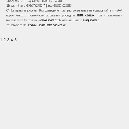
Таджикистан, г. Душанбе, проспект Саъди
Шерози 16. тел.: +992 (37) 2385217, факс: +992 (37) 2232383
© Все права защищены. Воспроизведение или распространение материалов сайта в любой
форме только с письменного разрешения руководства
НИАТ «Ховар»
. При использовании
материалов сайта, ссылка на
www.khovar.tj
обязательна. E-mail:
niat@khovar.tj
Разработка сайта:
Рекламное агентство "adMedia"
1 2 3 4 5