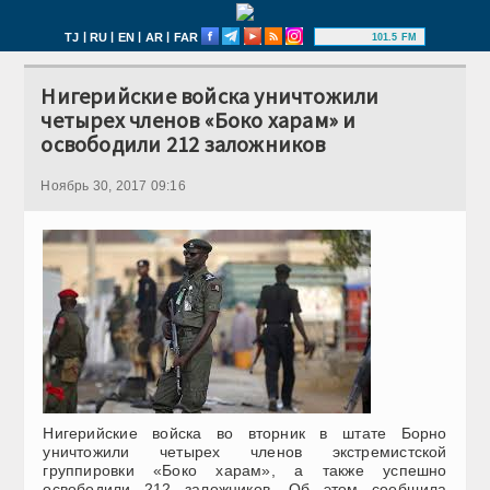
|
|
|
|
TJ
RU
EN
AR
FAR
101.5 FM
Нигерийские войска уничтожили
четырех членов «Боко харам» и
освободили 212 заложников
Ноябрь 30, 2017 09:16
Нигерийские войска во вторник в штате Борно
уничтожили четырех членов экстремистской
группировки «Боко харам», а также успешно
освободили 212 заложников. Об этом сообщила