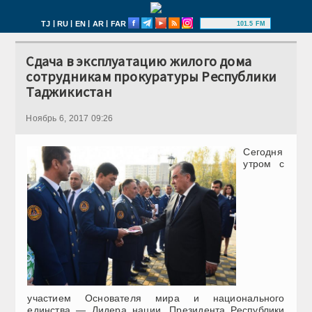
|
|
|
|
TJ
RU
EN
AR
FAR
101.5 FM
Сдача в эксплуатацию жилого дома
сотрудникам прокуратуры Республики
Таджикистан
Ноябрь 6, 2017 09:26
Сегодня
утром с
участием Основателя мира и национального
единства — Лидера нации, Президента Республики