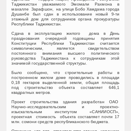
Таджикистан уважаемого Эмомали Рахмона в
махалле Зарафшон, на улице Бобо Хамдама города
Душанбе был сдан в использование новый 9-ти
этажный дом для сотрудников органа прокуратуры
Республики Таджикистан.
Сдача в эксплуатацию жилого дома в День
празднования очередной годовщины принятия
Конституции Республики Таджикистан считается
символическим, является свидетельством
постоянного внимания высшего политического
руководства Таджикистана к сотрудникам этой
значимой государственной структуры.
Было сообщено, что строительные работы в
построенном жилом доме проводились в площади
0,18 гектаров выделенной земли, общая площадь
под строительство объекта составляет 646,1
квадратных метров.
Проект строительства здания разработан ОАО
Научно-исследовательским и проектно-
изыскательным институтом «САНИИОСП»,
проектная стоимость объекта составляет почти 17
млн. сомони средств республиканского бюджета.
Отмечено, что для строительства здания хорошего