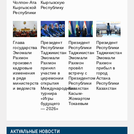
Чолпон-Ата
Кыргызскую
Кыргызской
Республику
Республики
Глава
Президент
Президент
Президент
государства
Республики
Республики
Республики
Эмомали
Таджикистан
Таджикистан
Таджикистан
Рахмон
Эмомали
Эмомали
Эмомали
произвел
Рахмон
Рахмон
Рахмон
кадровые
принял
провёл
прибыл в
изменения
участие в
встречу с
город
в ряде
церемонии
Президентом
Астана
министерств
открытия
Республики
Республики
и ведомств
Международного
Казахстан
Казахстан
турнира
Касым-
«Игры
Жомартом
будущего
Токаевым
— 2026»
АКТУАЛЬНЫЕ НОВОСТИ