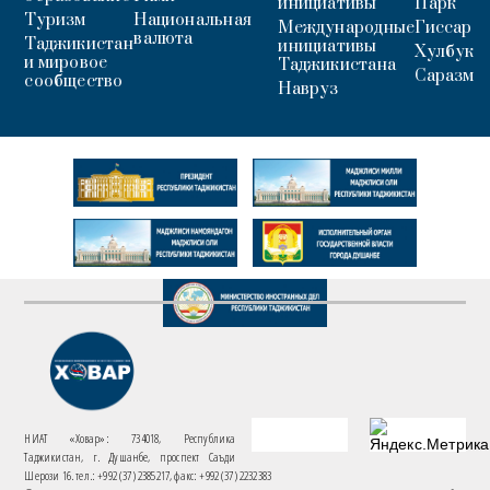
инициативы
Парк
Туризм
Национальная
Международные
Гиссар
валюта
Таджикистан
инициативы
Хулбук
и мировое
Таджикистана
Саразм
сообщество
Навруз
НИАТ «Ховар»: 734018, Республика
Таджикистан, г. Душанбе, проспект Саъди
Шерози 16. тел.: +992 (37) 2385217, факс: +992 (37) 2232383