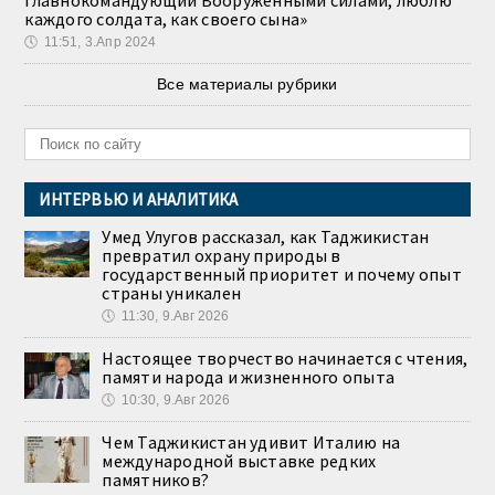
Главнокомандующий Вооружёнными силами, люблю
каждого солдата, как своего сына»
🕔
11:51, 3.Апр 2024
Все материалы рубрики
ИНТЕРВЬЮ И АНАЛИТИКА
Умед Улугов рассказал, как Таджикистан
превратил охрану природы в
государственный приоритет и почему опыт
страны уникален
🕔
11:30, 9.Авг 2026
Настоящее творчество начинается с чтения,
памяти народа и жизненного опыта
🕔
10:30, 9.Авг 2026
Чем Таджикистан удивит Италию на
международной выставке редких
памятников?