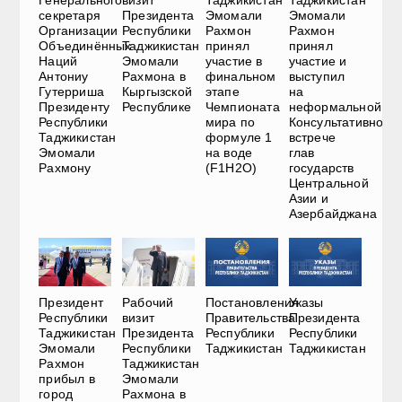
секретаря
Президента
Эмомали
Эмомали
Организации
Республики
Рахмон
Рахмон
Объединённых
Таджикистан
принял
принял
Наций
Эмомали
участие в
участие и
Антониу
Рахмона в
финальном
выступил
Гутерриша
Кыргызской
этапе
на
Президенту
Республике
Чемпионата
неформальной
Республики
мира по
Консультативной
Таджикистан
формуле 1
встрече
Эмомали
на воде
глав
Рахмону
(F1H2O)
государств
Центральной
Азии и
Азербайджана
Президент
Рабочий
Постановления
Указы
Республики
визит
Правительства
Президента
Таджикистан
Президента
Республики
Республики
Эмомали
Республики
Таджикистан
Таджикистан
Рахмон
Таджикистан
прибыл в
Эмомали
город
Рахмона в