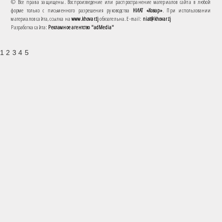
© Все права защищены. Воспроизведение или распространение материалов сайта в любой
форме только с письменного разрешения руководства
НИАТ «Ховар»
. При использовании
материалов сайта, ссылка на
www.khovar.tj
обязательна. E-mail:
niat@khovar.tj
Разработка сайта:
Рекламное агентство "adMedia"
1 2 3 4 5