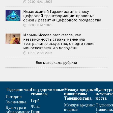
🕔
09:00, 9.Авг 2026
Независимый Таджикистан в эпоху
цифровой трансформации: правовые
основы развития цифрового государства
🕔
09:00, 6.Авг 2026
Марьям Исаева рассказала, как
независимость страны изменила
театральное искусство, о подготовке
моноспектакля и о молодёжи
🕔
11:00, 2.Авг 2026
Все материалы рубрики
Таджикистан
Государственные
Международные
Культурн
символы
инициативы
историч
История
Таджикистана
места
Герб
Экономика
Международные
Таджикс
Флаг
Культура и
водные
Национа
образование
Гимн