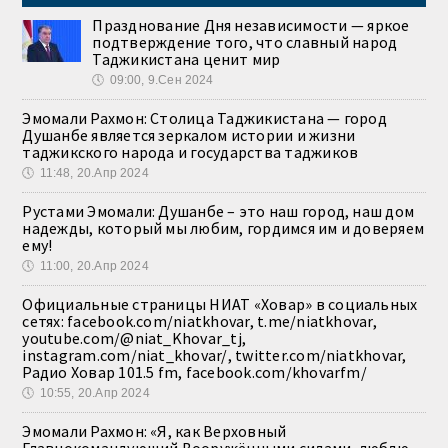
Празднование Дня независимости — яркое
подтверждение того, что славный народ
Таджикистана ценит мир
🕔
09:00, 9.Сен 2024
Эмомали Рахмон: Столица Таджикистана — город
Душанбе является зеркалом истории и жизни
таджикского народа и государства таджиков
🕔
11:48, 20.Апр 2024
Рустами Эмомали: Душанбе – это наш город, наш дом
надежды, который мы любим, гордимся им и доверяем
ему!
🕔
11:00, 20.Апр 2024
Официальные страницы НИАТ «Ховар» в социальных
сетях: facebook.com/niatkhovar, t.me/niatkhovar,
youtube.com/@niat_Khovar_tj,
instagram.com/niat_khovar/, twitter.com/niatkhovar,
Радио Ховар 101.5 fm, facebook.com/khovarfm/
🕔
10:55, 20.Апр 2024
Эмомали Рахмон: «Я, как Верховный