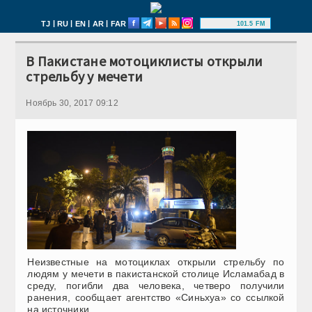
|
|
|
|
TJ
RU
EN
AR
FAR
101.5 FM
В Пакистане мотоциклисты открыли
стрельбу у мечети
Ноябрь 30, 2017 09:12
Неизвестные на мотоциклах открыли стрельбу по
людям у мечети в пакистанской столице Исламабад в
среду, погибли два человека, четверо получили
ранения, сообщает агентство «Синьхуа» со ссылкой
на источники.