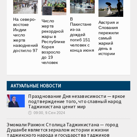
В
На северо-
Число
Австрия и
Пакистане
востоке
жертв
Словакия
из-за
Индии
рекордной
пережили
дождей
число
жары в
самый
погиб 151
жертв
Республике
жаркий
человек с
наводнений
Корея
день в
конца июня
достигло 97
возросло
истории
до 19
человек
АКТУАЛЬНЫЕ НОВОСТИ
Празднование Дня независимости — яркое
подтверждение того, что славный народ
Таджикистана ценит мир
🕔
09:00, 9.Сен 2024
Эмомали Рахмон: Столица Таджикистана — город
Душанбе является зеркалом истории и жизни
таджикского народа и государства таджиков