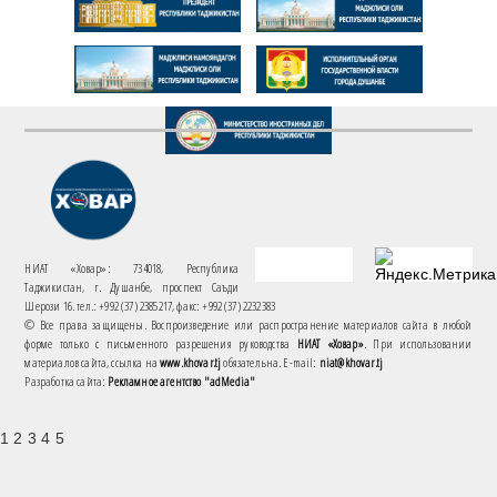
НИАТ «Ховар»: 734018, Республика
Таджикистан, г. Душанбе, проспект Саъди
Шерози 16. тел.: +992 (37) 2385217, факс: +992 (37) 2232383
© Все права защищены. Воспроизведение или распространение материалов сайта в любой
форме только с письменного разрешения руководства
НИАТ «Ховар»
. При использовании
материалов сайта, ссылка на
www.khovar.tj
обязательна. E-mail:
niat@khovar.tj
Разработка сайта:
Рекламное агентство "adMedia"
1 2 3 4 5