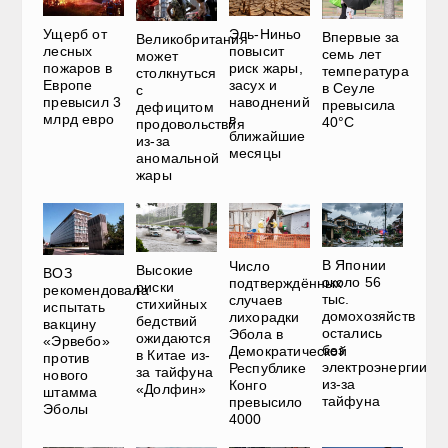
Ущерб от
Эль-Ниньо
Впервые за
Великобритания
лесных
повысит
семь лет
может
пожаров в
риск жары,
температура
столкнуться
Европе
засух и
в Сеуле
с
превысил 3
наводнений
превысила
дефицитом
млрд евро
в
40°C
продовольствия
ближайшие
из-за
месяцы
аномальной
жары
В Японии
Число
Высокие
ВОЗ
около 56
подтверждённых
риски
рекомендовала
тыс.
случаев
стихийных
испытать
домохозяйств
лихорадки
бедствий
вакцину
остались
Эбола в
ожидаются
«Эрвебо»
без
Демократической
в Китае из-
против
электроэнергии
Республике
за тайфуна
нового
из-за
Конго
«Долфин»
штамма
тайфуна
превысило
Эболы
4000