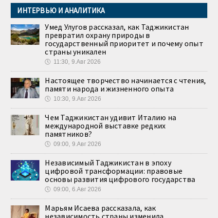
ИНТЕРВЬЮ И АНАЛИТИКА
Умед Улугов рассказал, как Таджикистан
превратил охрану природы в
государственный приоритет и почему опыт
страны уникален
🕔
11:30, 9.Авг 2026
Настоящее творчество начинается с чтения,
памяти народа и жизненного опыта
🕔
10:30, 9.Авг 2026
Чем Таджикистан удивит Италию на
международной выставке редких
памятников?
🕔
09:00, 9.Авг 2026
Независимый Таджикистан в эпоху
цифровой трансформации: правовые
основы развития цифрового государства
🕔
09:00, 6.Авг 2026
Марьям Исаева рассказала, как
независимость страны изменила