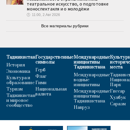
театральное искусство, о подготовке
моноспектакля и о молодёжи
🕔
11:00, 2.Авг 2026
Все материалы рубрики
Таджикистан
Государственные
Международные
Культурн
символы
инициативы
историч
История
Таджикистана
места
Герб
Экономика
Международные
Таджикс
Флаг
Культура и
водные
Национа
образование
Гимн
инициативы
Парк
Туризм
Национальная
Международные
Гиссар
валюта
Таджикистан
инициативы
Хулбук
и мировое
Таджикистана
Саразм
сообщество
Навруз