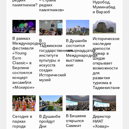
редких
– страна
Нуробод,
памятников?
редких
Муминабад
памятников»
и Варзоб
В рамках
Историческое
В
В Душанбе
Международного
наследие
Таджикском
состоится
фестиваля
крепости
государственном
четырнадцатая
«Young
Вомар в
институте
Международная
Euro
Шидзе
культуры и
выставка
Classic» в
открывает
искусств
книг
Берлине
возможности
создан
состоялся
для
Исторический
концерт
развития
музей
ансамбля
туризма в
«Мохирон»
Таджикистане
В Бишкеке
Сегодня в
В Душанбе
Директор
открылся
парках
пройдут
НИАТ
Саммит
города
Дни
«Ховар»