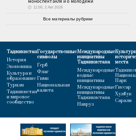
моноспектакля и о молодёжи
🕔
11:00, 2.Авг 2026
Все материалы рубрики
Таджикистан
Государственные
Международные
Культурн
символы
инициативы
историч
История
Таджикистана
места
Герб
Экономика
Международные
Таджикс
Флаг
Культура и
водные
Национа
образование
Гимн
инициативы
Парк
Туризм
Национальная
Международные
Гиссар
валюта
Таджикистан
инициативы
Хулбук
и мировое
Таджикистана
Саразм
сообщество
Навруз