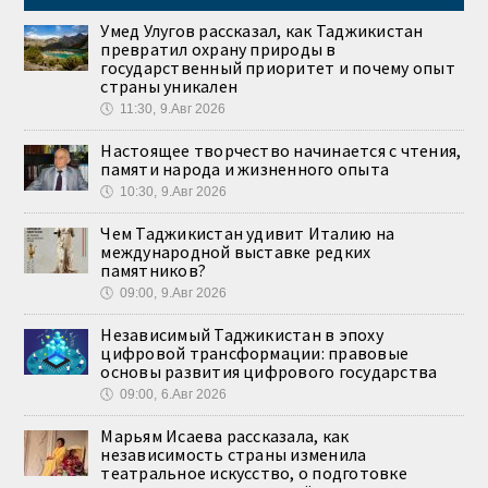
Умед Улугов рассказал, как Таджикистан
превратил охрану природы в
государственный приоритет и почему опыт
страны уникален
🕔
11:30, 9.Авг 2026
Настоящее творчество начинается с чтения,
памяти народа и жизненного опыта
🕔
10:30, 9.Авг 2026
Чем Таджикистан удивит Италию на
международной выставке редких
памятников?
🕔
09:00, 9.Авг 2026
Независимый Таджикистан в эпоху
цифровой трансформации: правовые
основы развития цифрового государства
🕔
09:00, 6.Авг 2026
Марьям Исаева рассказала, как
независимость страны изменила
театральное искусство, о подготовке