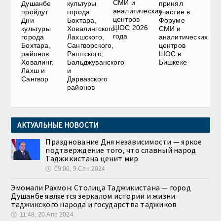
СМИ и
Душанбе
культуры
принял
аналитических
пройдут
города
участие в
центров
Дни
Бохтара,
Форуме
ШОС 2026
культуры
Ховалингского,
СМИ и
года
города
Лахшского,
аналитических
Бохтара,
Сангворского,
центров
районов
Раштского,
ШОС в
Ховалинг,
Бальджуванского
Бишкеке
Лахш и
и
Сангвор
Дарвазского
районов
АКТУАЛЬНЫЕ НОВОСТИ
Празднование Дня независимости — яркое
подтверждение того, что славный народ
Таджикистана ценит мир
🕔
09:00, 9.Сен 2024
Эмомали Рахмон: Столица Таджикистана — город
Душанбе является зеркалом истории и жизни
таджикского народа и государства таджиков
🕔
11:48, 20.Апр 2024