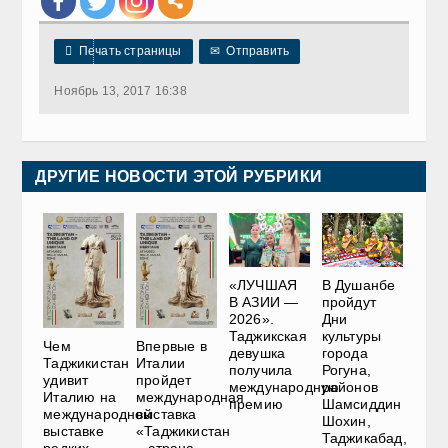

Печать страницы
✉
Отправить
Ноябрь 13, 2017 16:38
ДРУГИЕ НОВОСТИ ЭТОЙ РУБРИКИ
«ЛУЧШАЯ
В Душанбе
В АЗИИ —
пройдут
2026».
Дни
Таджикская
культуры
Чем
Впервые в
девушка
города
Таджикистан
Италии
получила
Рогуна,
удивит
пройдет
международную
районов
Италию на
международная
премию
Шамсиддин
международной
выставка
Шохин,
выставке
«Таджикистан
Таджикабад,