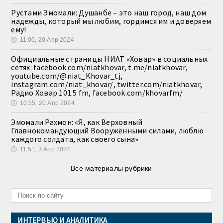
Рустами Эмомали: Душанбе – это наш город, наш дом
надежды, который мы любим, гордимся им и доверяем
ему!
🕔
11:00, 20.Апр 2024
Официальные страницы НИАТ «Ховар» в социальных
сетях: facebook.com/niatkhovar, t.me/niatkhovar,
youtube.com/@niat_Khovar_tj,
instagram.com/niat_khovar/, twitter.com/niatkhovar,
Радио Ховар 101.5 fm, facebook.com/khovarfm/
🕔
10:55, 20.Апр 2024
Эмомали Рахмон: «Я, как Верховный
Главнокомандующий Вооружёнными силами, люблю
каждого солдата, как своего сына»
🕔
11:51, 3.Апр 2024
Все материалы рубрики
ИНТЕРВЬЮ И АНАЛИТИКА