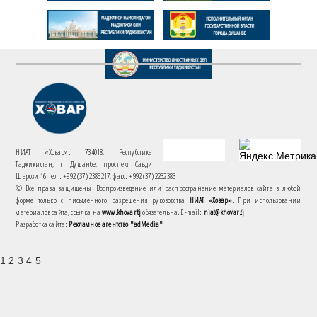
НИАТ «Ховар»: 734018, Республика
Таджикистан, г. Душанбе, проспект Саъди
Шерози 16. тел.: +992 (37) 2385217, факс: +992 (37) 2232383
© Все права защищены. Воспроизведение или распространение материалов сайта в любой
форме только с письменного разрешения руководства
НИАТ «Ховар»
. При использовании
материалов сайта, ссылка на
www.khovar.tj
обязательна. E-mail:
niat@khovar.tj
Разработка сайта:
Рекламное агентство "adMedia"
1 2 3 4 5