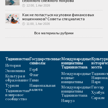
сезонного снежного покрова
🕔
12:00, 1.Авг 2026
Как не попасться на уловки финансовых
мошенников? Советы специалиста
🕔
11:00, 1.Авг 2026
Все материалы рубрики
Таджикистан
Государственные
Международные
Культурн
символы
инициативы
историч
История
Таджикистана
места
Герб
Экономика
Международные
Таджикс
Флаг
Культура и
водные
Национа
образование
Гимн
инициативы
Парк
Туризм
Национальная
Международные
Гиссар
валюта
Таджикистан
инициативы
Хулбук
и мировое
Таджикистана
Саразм
сообщество
Навруз