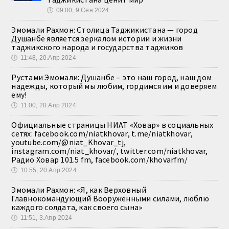
🕔
09:00, 9.Сен 2024
Эмомали Рахмон: Столица Таджикистана — город
Душанбе является зеркалом истории и жизни
таджикского народа и государства таджиков
🕔
11:48, 20.Апр 2024
Рустами Эмомали: Душанбе – это наш город, наш дом
надежды, который мы любим, гордимся им и доверяем
ему!
🕔
11:00, 20.Апр 2024
Официальные страницы НИАТ «Ховар» в социальных
сетях: facebook.com/niatkhovar, t.me/niatkhovar,
youtube.com/@niat_Khovar_tj,
instagram.com/niat_khovar/, twitter.com/niatkhovar,
Радио Ховар 101.5 fm, facebook.com/khovarfm/
🕔
10:55, 20.Апр 2024
Эмомали Рахмон: «Я, как Верховный
Главнокомандующий Вооружёнными силами, люблю
каждого солдата, как своего сына»
🕔
11:51, 3.Апр 2024