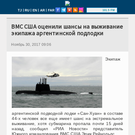
|
|
|
|
TJ
RU
EN
AR
FAR
101.5 FM
ВМС США оценили шансы на выживание
экипажа аргентинской подлодки
Ноябрь 30, 2017 09:06
Экипаж
аргентинской подводной лодки «Сан-Хуан» в составе
44-х человек все еще имеет шанс на экстремальное
выживание, хотя субмарина пропала почти 15 дней
назад, сообщил «РИА Новости» представитель
Южного командования ВМС США Эрик Рейнольдс.