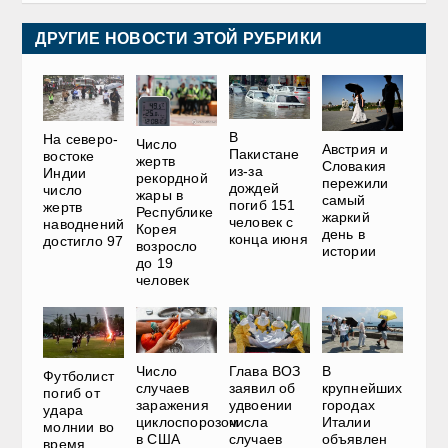
ДРУГИЕ НОВОСТИ ЭТОЙ РУБРИКИ
В
На северо-
Число
Австрия и
Пакистане
востоке
жертв
Словакия
из-за
Индии
рекордной
пережили
дождей
число
жары в
самый
погиб 151
жертв
Республике
жаркий
человек с
наводнений
Корея
день в
конца июня
достигло 97
возросло
истории
до 19
человек
Число
Глава ВОЗ
В
Футболист
случаев
заявил об
крупнейших
погиб от
заражения
удвоении
городах
удара
циклоспорозом
числа
Италии
молнии во
в США
случаев
объявлен
время