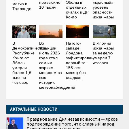
превысило
Эболы в
«красный»
матча в
10 тысяч
отдельных
уровень
Таиланде
очагах в ДР
опасности
Конго
из-за жары
В
Во
На юго-
В Японии
Демократической
Франции
западе
из-за жары
Республике
июль 2026
Лондона
за неделю
Конго от
года стал
зафиксирован
умерли 7
Эболы
самым
первый за
человек
умерли
жарким
155 лет
более 1,6
месяцем за
месяц без
тысячи
всю
осадков
человек
историю
метеонаблюдений
АКТУАЛЬНЫЕ НОВОСТИ
Празднование Дня независимости — яркое
подтверждение того, что славный народ
Таджикистана ценит мир