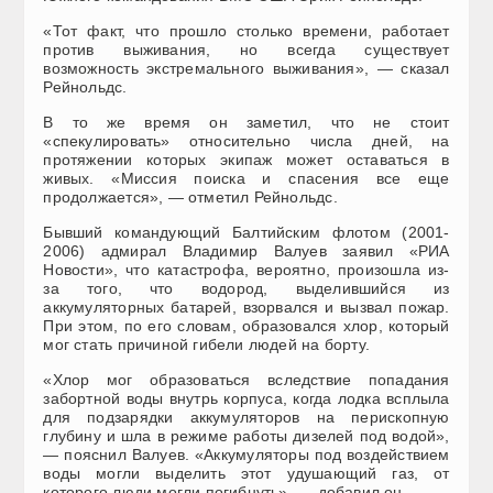
«Тот факт, что прошло столько времени, работает
против выживания, но всегда существует
возможность экстремального выживания», — сказал
Рейнольдс.
В то же время он заметил, что не стоит
«спекулировать» относительно числа дней, на
протяжении которых экипаж может оставаться в
живых. «Миссия поиска и спасения все еще
продолжается», — отметил Рейнольдс.
Бывший командующий Балтийским флотом (2001-
2006) адмирал Владимир Валуев заявил «РИА
Новости», что катастрофа, вероятно, произошла из-
за того, что водород, выделившийся из
аккумуляторных батарей, взорвался и вызвал пожар.
При этом, по его словам, образовался хлор, который
мог стать причиной гибели людей на борту.
«Хлор мог образоваться вследствие попадания
забортной воды внутрь корпуса, когда лодка всплыла
для подзарядки аккумуляторов на перископную
глубину и шла в режиме работы дизелей под водой»,
— пояснил Валуев. «Аккумуляторы под воздействием
воды могли выделить этот удушающий газ, от
которого люди могли погибнуть», — добавил он.