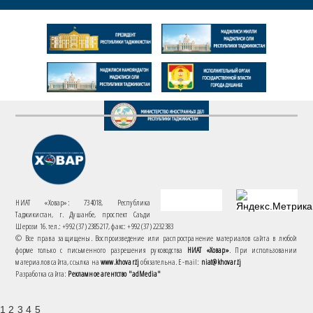
НИАТ «Ховар»: 734018, Республика
Таджикистан, г. Душанбе, проспект Саъди
Шерози 16. тел.: +992 (37) 2385217, факс: +992 (37) 2232383
© Все права защищены. Воспроизведение или распространение материалов сайта в любой
форме только с письменного разрешения руководства
НИАТ «Ховар»
. При использовании
материалов сайта, ссылка на
www.khovar.tj
обязательна. E-mail:
niat@khovar.tj
Разработка сайта:
Рекламное агентство "adMedia"
1 2 3 4 5