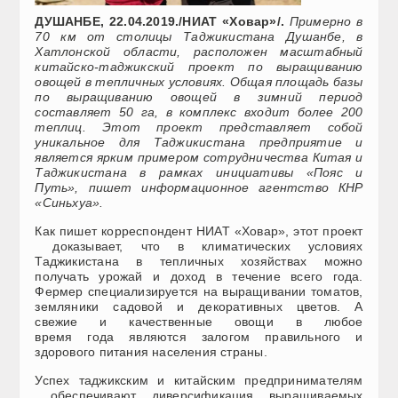
ДУШАНБЕ, 22.04.2019./НИАТ «Ховар»/.
Примерно в
70 км от столицы Таджикистана Душанбе, в
Хатлонской области, расположен масштабный
китайско-таджикский проект по выращиванию
овощей в тепличных условиях. Общая площадь базы
по выращиванию овощей в зимний период
составляет 50 га, в комплекс входит более 200
теплиц. Этот проект представляет собой
уникальное для Таджикистана предприятие и
является ярким примером сотрудничества Китая и
Таджикистана в рамках инициативы «Пояс и
Путь», пишет информационное агентство КНР
«Синьхуа».
Как пишет корреспондент НИАТ «Ховар», этот проект
доказывает, что в климатических условиях
Таджикистана в тепличных хозяйствах можно
получать урожай и доход в течение всего года.
Фермер специализируется на выращивании томатов,
земляники садовой и декоративных цветов. А
свежие и качественные овощи в любое
время года являются залогом правильного и
здорового питания населения страны.
Успех таджикским и китайским предпринимателям
обеспечивают диверсификация выращиваемых