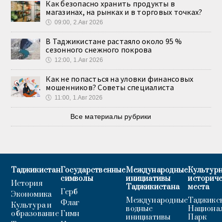
Как безопасно хранить продукты в
магазинах, на рынках и в торговых точках?
🕔
09:00, 2.Авг 2026
В Таджикистане растаяло около 95 %
сезонного снежного покрова
🕔
12:00, 1.Авг 2026
Как не попасться на уловки финансовых
мошенников? Советы специалиста
🕔
11:00, 1.Авг 2026
Все материалы рубрики
Таджикистан
Государственные
Международные
Культурн
символы
инициативы
историч
История
Таджикистана
места
Герб
Экономика
Международные
Таджикс
Флаг
Культура и
водные
Национа
образование
Гимн
инициативы
Парк