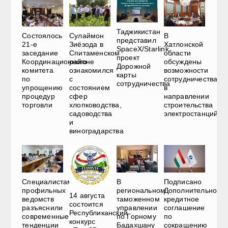
Таджикистан
Состоялось
Сулаймон
В
представил
21-е
Зиёзода в
Хатлонской
SpaceX/Starlink
заседание
Спитаменском
области
проект
Координационного
районе
обсуждены
Дорожной
комитета
ознакомился
возможности
карты
по
с
сотрудничества
сотрудничества
упрощению
состоянием
в
процедур
сфер
направлении
торговли
хлопководства,
строительства
садоводства
электростанций
и
виноградарства
Специалистам
В
Подписано
профильных
региональном
Дополнительное
14 августа
ведомств
таможенном
кредитное
состоится
разъяснили
управлении
соглашение
Республиканский
современные
по Горному
по
конкурс
тенденции
Бадахшану
сокращению