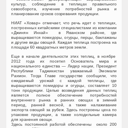
культур, соблюдение в теплицах правильного
севооборота, изучение потребностей рынка и
планирование сроков созревания продукции.
НИАТ «Ховар» отмечает, что речь идет о теплицах,
построенных китайскими специалистами из компании
«Джинян Инхай» в Яванском районе, где
выращиваются помидоры, огурцы, перцы, баклажаны
и другие виды овощей. Каждая теплица построена на
площади 60 квадратных метров земли.
Еще в начале деятельности этих теплиц, в ноябре
2012 года их посетил Основатель мира и
национального единства — Лидер нации, Президент
Республики Таджикистан уважаемый Эмомали
Рахмон. Тогда Главе государстве сообщили, что
ожидаемый урожай с каждой теплицы, где
выращиваются помидоры и огурцы, составляет 10
тонн продукции. Целью возведения данных теплиц
является полное обеспечение потребностей
внутреннего рынка в ранних овощах в зимний
период, ранней весной, а также налаживание
экспорта овощей за рубеж. Здесь построены цеха по
упаковке продукции, а также холодильные камера
для хранения овощи.
Здесь постоянной работой обеспечены около 200