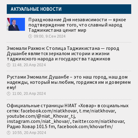
АКТУАЛЬНЫЕ НОВОСТИ
Празднование Дня независимости — яркое
подтверждение того, что славный народ
Таджикистана ценит мир
🕔
09:00, 9.Сен 2024
Эмомали Рахмон: Столица Таджикистана — город
Душанбе является зеркалом истории и жизни
таджикского народа и государства таджиков
🕔
11:48, 20.Апр 2024
Рустами Эмомали: Душанбе – это наш город, наш дом
надежды, который мы любим, гордимся им и доверяем
ему!
🕔
11:00, 20.Апр 2024
Официальные страницы НИАТ «Ховар» в социальных
сетях: facebook.com/niatkhovar, t.me/niatkhovar,
youtube.com/@niat_Khovar_tj,
instagram.com/niat_khovar/, twitter.com/niatkhovar,
Радио Ховар 101.5 fm, facebook.com/khovarfm/
🕔
10:55, 20.Апр 2024