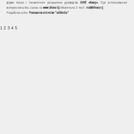
форме только с письменного разрешения руководства
НИАТ «Ховар»
. При использовании
материалов сайта, ссылка на
www.khovar.tj
обязательна. E-mail:
niat@khovar.tj
Разработка сайта:
Рекламное агентство "adMedia"
1 2 3 4 5