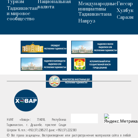
Туризм
Национальная
Международные
Гиссар
валюта
Таджикистан
инициативы
Хулбук
и мировое
Таджикистана
Саразм
сообщество
Навруз
НИАТ «Ховар»: 734018, Республика
Таджикистан, г. Душанбе, проспект Саъди
Шерози 16. тел.: +992 (37) 2385217, факс: +992 (37) 2232383
© Все права защищены. Воспроизведение или распространение материалов сайта в любой