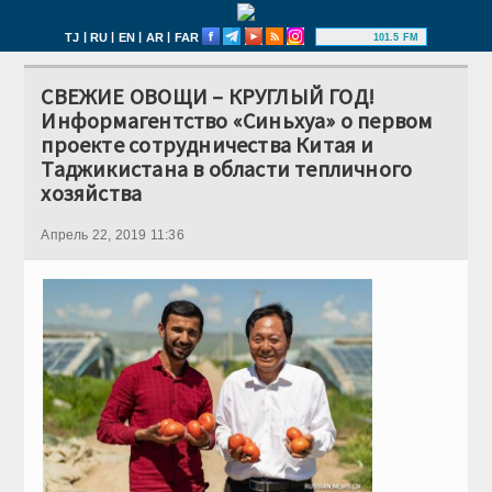
|
|
|
|
TJ
RU
EN
AR
FAR
101.5 FM
СВЕЖИЕ ОВОЩИ – КРУГЛЫЙ ГОД!
Информагентство «Синьхуа» о первом
проекте сотрудничества Китая и
Таджикистана в области тепличного
хозяйства
Апрель 22, 2019 11:36