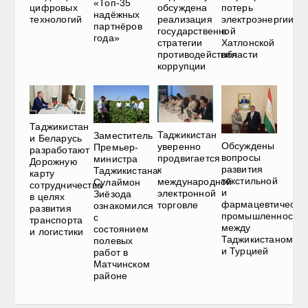
«Топ-35
цифровых
обсуждена
потерь
надёжных
технологий
реализация
электроэнергии
партнёров
государственной
в
года»
стратегии
Хатлонской
противодействия
области
коррупции
Таджикистан
Таджикистан
Заместитель
и Беларусь
Обсуждены
уверенно
Премьер-
разработают
вопросы
продвигается
министра
Дорожную
развития
к
Таджикистана
карту
текстильной
международной
Сулаймон
сотрудничества
и
электронной
Зиёзода
в целях
фармацевтическо
торговле
ознакомился
развития
промышленности
с
транспорта
между
состоянием
и логистики
Таджикистаном
полевых
и Турцией
работ в
Матчинском
районе