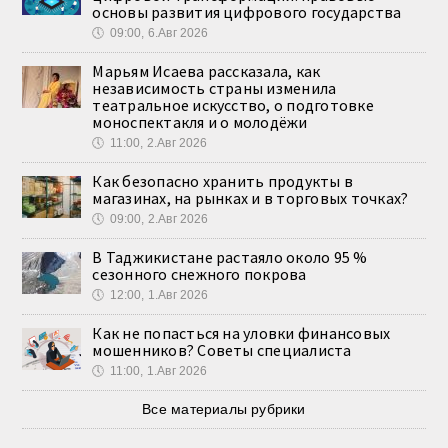
основы развития цифрового государства
🕔
09:00, 6.Авг 2026
Марьям Исаева рассказала, как
независимость страны изменила
театральное искусство, о подготовке
моноспектакля и о молодёжи
🕔
11:00, 2.Авг 2026
Как безопасно хранить продукты в
магазинах, на рынках и в торговых точках?
🕔
09:00, 2.Авг 2026
В Таджикистане растаяло около 95 %
сезонного снежного покрова
🕔
12:00, 1.Авг 2026
Как не попасться на уловки финансовых
мошенников? Советы специалиста
🕔
11:00, 1.Авг 2026
Все материалы рубрики