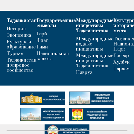
Таджикистан
Государственные
Международные
Культурн
символы
инициативы
историч
История
Таджикистана
места
Герб
Экономика
Международные
Таджикс
Флаг
Культура и
водные
Национа
образование
Гимн
инициативы
Парк
Туризм
Национальная
Международные
Гиссар
валюта
Таджикистан
инициативы
Хулбук
и мировое
Таджикистана
Саразм
сообщество
Навруз