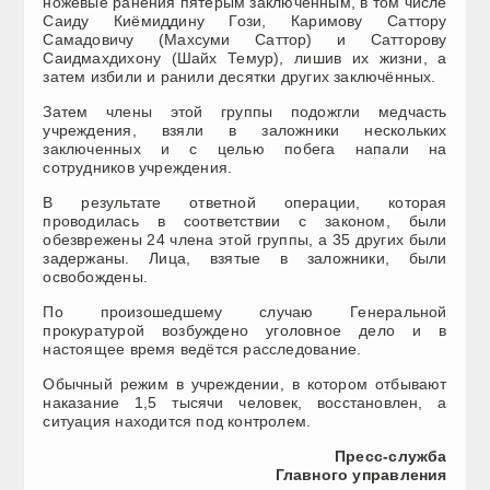
ножевые ранения пятерым заключённым, в том числе
Саиду Киёмиддину Гози, Каримову Саттору
Самадовичу (Махсуми Саттор) и Сатторову
Саидмахдихону (Шайх Темур), лишив их жизни, а
затем избили и ранили десятки других заключённых.
Затем члены этой группы подожгли медчасть
учреждения, взяли в заложники нескольких
заключенных и с целью побега напали на
сотрудников учреждения.
В результате ответной операции, которая
проводилась в соответствии с законом, были
обезврежены 24 члена этой группы, а 35 других были
задержаны. Лица, взятые в заложники, были
освобождены.
По произошедшему случаю Генеральной
прокуратурой возбуждено уголовное дело и в
настоящее время ведётся расследование.
Обычный режим в учреждении, в котором отбывают
наказание 1,5 тысячи человек, восстановлен, а
ситуация находится под контролем.
Пресс-служба
Главного управления