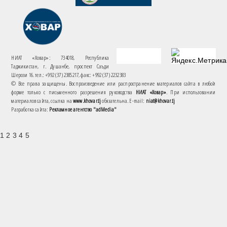
НИАТ «Ховар»: 734018, Республика
Таджикистан, г. Душанбе, проспект Саъди
Шерози 16. тел.: +992 (37) 2385217, факс: +992 (37) 2232383
© Все права защищены. Воспроизведение или распространение материалов сайта в любой
форме только с письменного разрешения руководства
НИАТ «Ховар»
. При использовании
материалов сайта, ссылка на
www.khovar.tj
обязательна. E-mail:
niat@khovar.tj
Разработка сайта:
Рекламное агентство "adMedia"
1 2 3 4 5