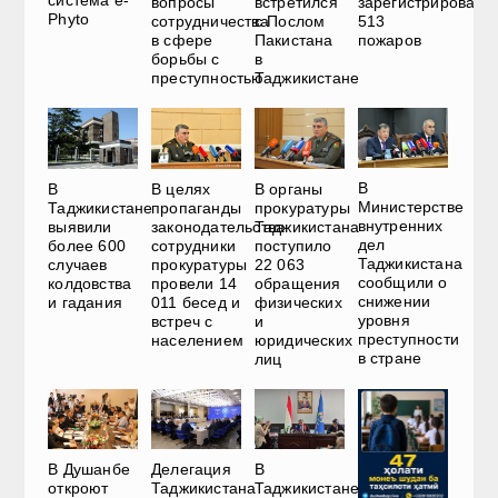
система e-
вопросы
встретился
зарегистрировано
Phyto
сотрудничества
с Послом
513
в сфере
Пакистана
пожаров
борьбы с
в
преступностью
Таджикистане
В
В
В целях
В органы
Министерстве
Таджикистане
пропаганды
прокуратуры
внутренних
выявили
законодательства
Таджикистана
дел
более 600
сотрудники
поступило
Таджикистана
случаев
прокуратуры
22 063
сообщили о
колдовства
провели 14
обращения
снижении
и гадания
011 бесед и
физических
уровня
встреч с
и
преступности
населением
юридических
в стране
лиц
В Душанбе
Делегация
В
откроют
Таджикистана
Таджикистане