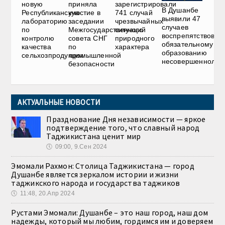
новую
приняла
зарегистрировали
В Душанбе
Республиканскую
участие в
741 случай
выявили 47
лабораторию
заседании
чрезвычайных
случаев
по
Межгосударственного
ситуаций
воспрепятствован
контролю
совета СНГ
природного
обязательному
качества
по
характера
образованию
сельхозпродукции
промышленной
несовершеннолет
безопасности
АКТУАЛЬНЫЕ НОВОСТИ
Празднование Дня независимости — яркое
подтверждение того, что славный народ
Таджикистана ценит мир
🕔
09:00, 9.Сен 2024
Эмомали Рахмон: Столица Таджикистана — город
Душанбе является зеркалом истории и жизни
таджикского народа и государства таджиков
🕔
11:48, 20.Апр 2024
Рустами Эмомали: Душанбе – это наш город, наш дом
надежды, который мы любим, гордимся им и доверяем