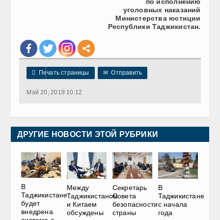
по исполнению
уголовных наказаний
Министерства юстиции
Республики Таджикистан.

Печать страницы
✉
Отправить
Май 20, 2019 10:12
ДРУГИЕ НОВОСТИ ЭТОЙ РУБРИКИ
В
Между
Секретарь
В
Таджикистане
Таджикистаном
Совета
Таджикистане
будет
и Китаем
безопасности
с начала
внедрена
обсуждены
страны
года