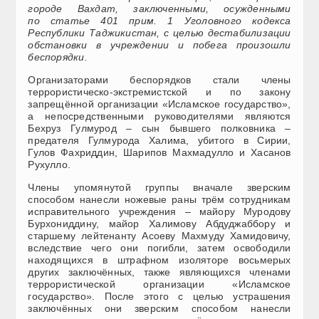
городе Вахдат, заключенными, осужденными
по
статье 401 прим. 1
Уголовного кодекса
Республики Таджикистан, с целью дестабилизации
обстановки в учреждении и побега произошли
беспорядки.
Организаторами беспорядков стали члены
террористическо-экстремистской и по закону
запрещённой организации «Исламское государство»,
а непосредственными руководителями являются
Бехруз Гулмурод – сын бывшего полковника –
предателя Гулмурода Халима, убитого в Сирии,
Гулов Фахриддин, Шарипов Махмадулло и Хасанов
Рухулло.
Члены упомянутой группы вначале зверским
способом нанесли ножевые раны трём сотрудникам
исправительного учреждения – майору Муродову
Бурхониддину, майор Халимову Абдуджаббору и
старшему лейтенанту Асоеву Махмуду Хамидовичу,
вследствие чего они погибли, затем освободили
находящихся в штрафном изоляторе восьмерых
других заключённых, также являющихся членами
террористической организации «Исламское
государство». После этого с целью устрашения
заключённых они зверским способом нанесли