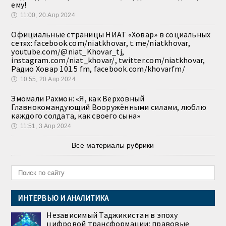
ему!
🕔
11:00, 20.Апр 2024
Официальные страницы НИАТ «Ховар» в социальных
сетях: facebook.com/niatkhovar, t.me/niatkhovar,
youtube.com/@niat_Khovar_tj,
instagram.com/niat_khovar/, twitter.com/niatkhovar,
Радио Ховар 101.5 fm, facebook.com/khovarfm/
🕔
10:55, 20.Апр 2024
Эмомали Рахмон: «Я, как Верховный
Главнокомандующий Вооружёнными силами, люблю
каждого солдата, как своего сына»
🕔
11:51, 3.Апр 2024
Все материалы рубрики
ИНТЕРВЬЮ И АНАЛИТИКА
Независимый Таджикистан в эпоху
цифровой трансформации: правовые