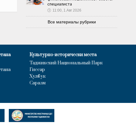
специалиста
🕔
11:00, 1.Авг 2026
Все материалы рубрики
стана
Культурно-исторически места
Таджикский Национальный Парк
стана
Гиссар
Хулбук
Саразм