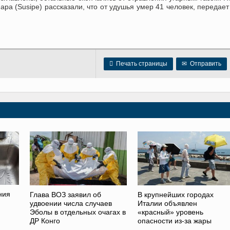
ра (Susipe) рассказали, что от удушья умер 41 человек, передае

Печать страницы
✉
Отправить
ния
Глава ВОЗ заявил об
В крупнейших городах
удвоении числа случаев
Италии объявлен
Эболы в отдельных очагах в
«красный» уровень
ДР Конго
опасности из-за жары