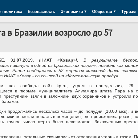
я политика
Безопасность
Экономика
Общество
Туризм
а в Бразилии возросло до 57
Е. 31.07.2019. /НИАТ «Ховар»/.
В результате беспоря
вших накануне в одной из бразильских тюрем, погибли как мини
нных. Ранее сообщалось о 52 жертвах массовой драки заключе
т НИАТ «Ховар» со ссылкой на «Комсомольскую правду».
им, как сообщал сайт kp.ru, утром в понедельник, 29 
щиеся в тюрьме муниципалитета Альтамира штата Пара на с
и преступники взяли в заложники двух охранников и устроили п
 бараков.
ки продолжались несколько часов – до полудня (18.00 мск), и в
ловики не могли попасть в помещения, где происходила резня, п
ить точное число жертв было невозможно. Захваченных ареста
езглавлены, остальные скончались от отравления угарным газом. П