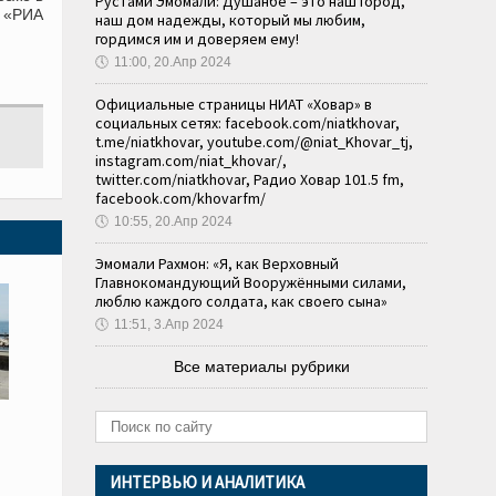
Рустами Эмомали: Душанбе – это наш город,
т «РИА
наш дом надежды, который мы любим,
гордимся им и доверяем ему!
🕔
11:00, 20.Апр 2024
Официальные страницы НИАТ «Ховар» в
социальных сетях: facebook.com/niatkhovar,
t.me/niatkhovar, youtube.com/@niat_Khovar_tj,
instagram.com/niat_khovar/,
twitter.com/niatkhovar, Радио Ховар 101.5 fm,
facebook.com/khovarfm/
🕔
10:55, 20.Апр 2024
Эмомали Рахмон: «Я, как Верховный
Главнокомандующий Вооружёнными силами,
люблю каждого солдата, как своего сына»
🕔
11:51, 3.Апр 2024
Все материалы рубрики
ИНТЕРВЬЮ И АНАЛИТИКА