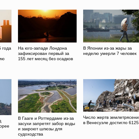
 года
На юго-западе Лондона
В Японии из-за жары за
зафиксирован первый за
неделю умерли 7 человек
ию
155 лет месяц без осадков
Число жертв землетрясени
В Гааге и Роттердаме из-за
д
в Венесуэле достигло 6125
засухи запретят забор воды
орее
и закроют шлюзы для
судоходства