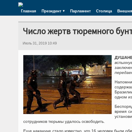
Главная
Президент
Парламент
Столица
Внешня
Число жертв тюремного бунт
Июль 31, 2019 10:49
ДУШАНБ
вспыхну
заключе
передае
Напомн
содержа
Бразили
одном из
Беспоряд
время си
установ
сотрудников тюрьмы удалось освободить.
Еще накануне стало известно, что 16 человек были об