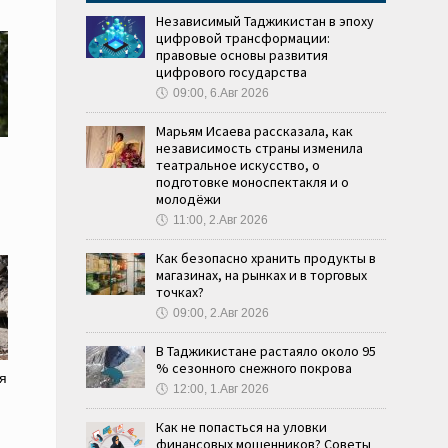
Независимый Таджикистан в эпоху
цифровой трансформации:
правовые основы развития
цифрового государства
🕔
09:00, 6.Авг 2026
Марьям Исаева рассказала, как
независимость страны изменила
театральное искусство, о
подготовке моноспектакля и о
молодёжи
🕔
11:00, 2.Авг 2026
Как безопасно хранить продукты в
магазинах, на рынках и в торговых
точках?
🕔
09:00, 2.Авг 2026
В Таджикистане растаяло около 95
% сезонного снежного покрова
я
🕔
12:00, 1.Авг 2026
Как не попасться на уловки
финансовых мошенников? Советы