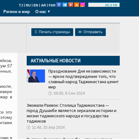
|
|
|
|
TJ
RU
EN
AR
FAR
101.5 FM
Регион и мир
О нас

Печать страницы
✉
Отправить
АКТУАЛЬНЫЕ НОВОСТИ
дков,
мум 57
Празднование Дня независимости
нных,
— яркое подтверждение того, что
славный народ Таджикистана ценит
июля,
мир
евере
🕔
09:00, 9.Сен 2024
ожар в
Эмомали Рахмон: Столица Таджикистана —
город Душанбе является зеркалом истории и
се это
жизни таджикского народа и государства
оэтому
таджиков
нтами
🕔
11:48, 20.Апр 2024
озже в