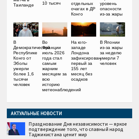
10 тысяч
отдельных
уровень
Таиланде
очагах в ДР
опасности
Конго
из-за жары
В
Во
На юго-
В Японии
Демократической
Франции
западе
из-за жары
Республике
июль 2026
Лондона
за неделю
Конго от
года стал
зафиксирован
умерли 7
Эболы
самым
первый за
человек
умерли
жарким
155 лет
более 1,6
месяцем за
месяц без
тысячи
всю
осадков
человек
историю
метеонаблюдений
АКТУАЛЬНЫЕ НОВОСТИ
Празднование Дня независимости — яркое
подтверждение того, что славный народ
Таджикистана ценит мир