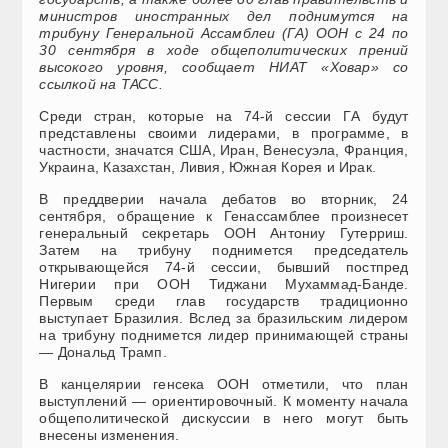
министров иностранных дел поднимутся на
трибуну Генеральной Ассамблеи (ГА) ООН с 24 по
30 сентября в ходе общеполитических прений
высокого уровня, сообщает НИАТ «Ховар» со
ссылкой на ТАСС.
Среди стран, которые на 74-й сессии ГА будут
представлены своими лидерами, в программе, в
частности, значатся США, Иран, Венесуэла, Франция,
Украина, Казахстан, Ливия, Южная Корея и Ирак.
В преддверии начала дебатов во вторник, 24
сентября, обращение к Генассамблее произнесет
генеральный секретарь ООН Антониу Гутерриш.
Затем на трибуну поднимется председатель
открывающейся 74-й сессии, бывший постпред
Нигерии при ООН Тиджани Мухаммад-Банде.
Первым среди глав государств традиционно
выступает Бразилия. Вслед за бразильским лидером
на трибуну поднимется лидер принимающей страны
— Дональд Трамп.
В канцелярии генсека ООН отметили, что план
выступлений — ориентировочный. К моменту начала
общеполитической дискуссии в него могут быть
внесены изменения.