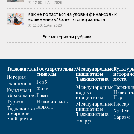
🕔
12:00, 1.Авг 2026
Как не попасться на уловки финансовых
мошенников? Советы специалиста
🕔
11:00, 1.Авг 2026
Все материалы рубрики
Таджикистан
Государственные
Международные
Культурн
символы
инициативы
историч
История
Таджикистана
места
Герб
Экономика
Международные
Таджикс
Флаг
Культура и
водные
Национа
образование
Гимн
инициативы
Парк
Туризм
Национальная
Международные
Гиссар
валюта
Таджикистан
инициативы
Хулбук
и мировое
Таджикистана
Саразм
сообщество
Навруз