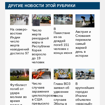
ДРУГИЕ НОВОСТИ ЭТОЙ РУБРИКИ
В
На северо-
Число
Австрия и
Пакистане
востоке
жертв
Словакия
из-за
Индии
рекордной
пережили
дождей
число
жары в
самый
погиб 151
жертв
Республике
жаркий
человек с
наводнений
Корея
день в
конца июня
достигло 97
возросло
истории
до 19
человек
Число
Глава ВОЗ
В
Футболист
случаев
заявил об
крупнейших
погиб от
заражения
удвоении
городах
удара
циклоспорозом
числа
Италии
молнии во
в США
случаев
объявлен
время
превысило
Эболы в
«красный»
матча в