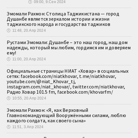
🕔
09:00, 9.Сен 2024
Эмомали Рахмон: Столица Таджикистана — город
Душанбе является зеркалом истории и жизни
таджикского народа и государства таджиков
🕔
11:48, 20.Апр 2024
Рустами Эмомали: Душанбе – это наш город, наш дом
надежды, который мы любим, гордимся им и доверяем
ему!
🕔
11:00, 20.Апр 2024
Официальные страницы НИАТ «Ховар» в социальных
сетях: facebook.com/niatkhovar, t.me/niatkhovar,
youtube.com/@niat_Khovar_tj,
instagram.com/niat_khovar/, twitter.com/niatkhovar,
Радио Ховар 101.5 fm, facebook.com/khovarfm/
🕔
10:55, 20.Апр 2024
Эмомали Рахмон: «Я, как Верховный
Главнокомандующий Вооружёнными силами, люблю
каждого солдата, как своего сына»
🕔
11:51, 3.Апр 2024