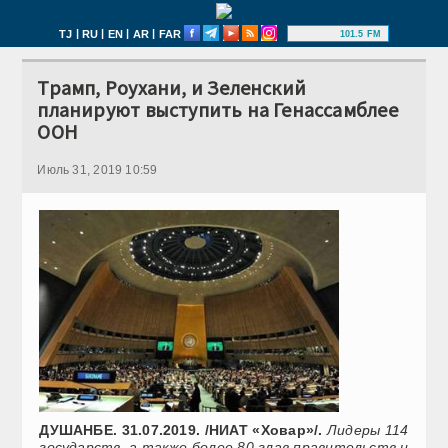
|
|
|
|
TJ
RU
EN
AR
FAR
101.5 FM
Трамп, Роухани, и Зеленский
планируют выступить на Генассамблее
ООН
Июль 31, 2019 10:59
ДУШАНБЕ. 31.07.2019. /НИАТ «Ховар»/.
Лидеры 114
государств, а также более 80 глав правительств и