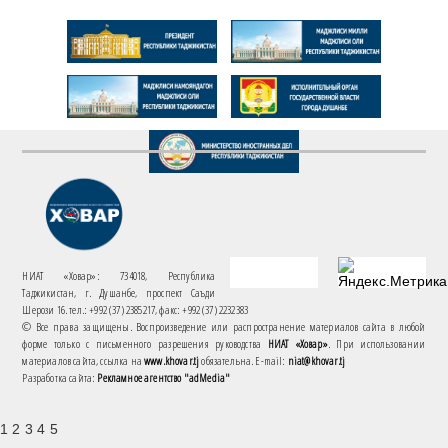
НИАТ «Ховар»: 734018, Республика
Таджикистан, г. Душанбе, проспект Саъди
Шерози 16. тел.: +992 (37) 2385217, факс: +992 (37) 2232383
© Все права защищены. Воспроизведение или распространение материалов сайта в любой
форме только с письменного разрешения руководства
НИАТ «Ховар»
. При использовании
материалов сайта, ссылка на
www.khovar.tj
обязательна. E-mail:
niat@khovar.tj
Разработка сайта:
Рекламное агентство "adMedia"
1 2 3 4 5