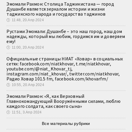
Эмомали Рахмон: Столица Таджикистана — город
Душанбе является зеркалом истории и жизни
таджикского народа и государства таджиков
🕔
11:48, 20.Апр 2024
Рустами Эмомали: Душанбе – это наш город, наш дом
надежды, который мы любим, гордимся им и доверяем
ему!
🕔
11:00, 20.Апр 2024
Официальные страницы НИАТ «Ховар» в социальных
сетях: facebook.com/niatkhovar, t.me/niatkhovar,
youtube.com/@niat_Khovar_tj,
instagram.com/niat_khovar/, twitter.com/niatkhovar,
Радио Ховар 101.5 fm, facebook.com/khovarfm/
🕔
10:55, 20.Апр 2024
Эмомали Рахмон: «Я, как Верховный
Главнокомандующий Вооружёнными силами, люблю
каждого солдата, как своего сына»
🕔
11:51, 3.Апр 2024
Все материалы рубрики