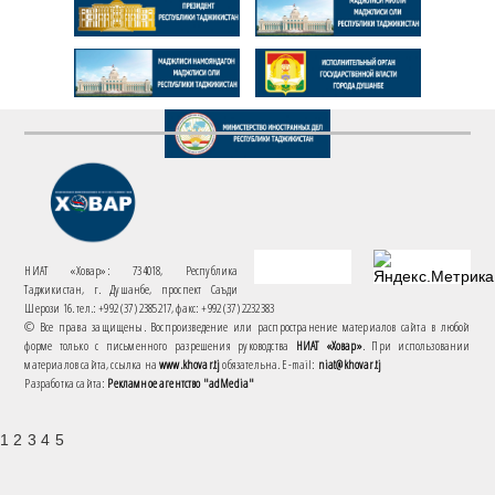
НИАТ «Ховар»: 734018, Республика
Таджикистан, г. Душанбе, проспект Саъди
Шерози 16. тел.: +992 (37) 2385217, факс: +992 (37) 2232383
© Все права защищены. Воспроизведение или распространение материалов сайта в любой
форме только с письменного разрешения руководства
НИАТ «Ховар»
. При использовании
материалов сайта, ссылка на
www.khovar.tj
обязательна. E-mail:
niat@khovar.tj
Разработка сайта:
Рекламное агентство "adMedia"
1 2 3 4 5