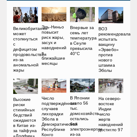
Эль-Ниньо
Впервые за
Великобритания
ВОЗ
повысит
семь лет
может
рекомендовала
риск жары,
температура
столкнуться
испытать
засух и
в Сеуле
с
вакцину
наводнений
превысила
дефицитом
«Эрвебо»
в
40°C
продовольствия
против
ближайшие
из-за
нового
месяцы
аномальной
штамма
жары
Эболы
В Японии
Число
На северо-
Высокие
около 56
подтверждённых
востоке
риски
тыс.
случаев
Индии
стихийных
домохозяйств
лихорадки
число
бедствий
остались
Эбола в
жертв
ожидаются
без
Демократической
наводнений
в Китае из-
электроэнергии
Республике
достигло 97
за тайфуна
из-за
Конго
«Долфин»