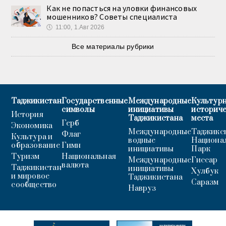
Как не попасться на уловки финансовых
мошенников? Советы специалиста
🕔
11:00, 1.Авг 2026
Все материалы рубрики
Таджикистан
Государственные
Международные
Культурн
символы
инициативы
историч
История
Таджикистана
места
Герб
Экономика
Международные
Таджикс
Флаг
Культура и
водные
Национа
образование
Гимн
инициативы
Парк
Туризм
Национальная
Международные
Гиссар
валюта
Таджикистан
инициативы
Хулбук
и мировое
Таджикистана
Саразм
сообщество
Навруз