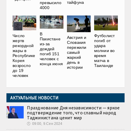
тайфуна
превысило
4000
В
Число
Футболист
Австрия и
Пакистане
жертв
погиб от
Словакия
из-за
рекордной
удара
пережили
дождей
жары в
молнии во
самый
погиб 151
Республике
время
жаркий
человек с
Корея
матча в
день в
конца июня
возросло
Таиланде
истории
до 19
человек
АКТУАЛЬНЫЕ НОВОСТИ
Празднование Дня независимости — яркое
подтверждение того, что славный народ
Таджикистана ценит мир
🕔
09:00, 9.Сен 2024