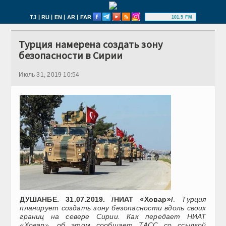
|
|
|
|
TJ
RU
EN
AR
FAR
101.5 FM
Турция намерена создать зону
безопасности в Сирии
Июль 31, 2019 10:54
ДУШАНБЕ. 31.07.2019. /НИАТ «Ховар»/
.
Турция
планирует создать зону безопасности вдоль своих
границ на севере Сирии. Как передает НИАТ
«Ховар», об этом сообщает ТАСС со ссылкой