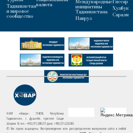
Международные
Гиссар
валюта
Таджикистан
инициативы
Хулбук
и мировое
Таджикистана
Саразм
сообщество
Навруз
НИАТ «Ховар»: 734018, Республика
Таджикистан, г. Душанбе, проспект Саъди
Шерози 16. тел.: +992 (37) 2385217, факс: +992 (37) 2232383
© Все права защищены. Воспроизведение или распространение материалов сайта в любой