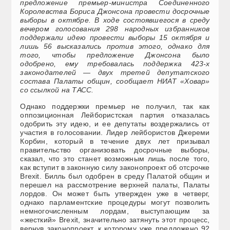
предложение премьер-министра Соединенного
Королевства Бориса Джонсона провести досрочные
выборы в октябре. В ходе состоявшегося в среду
вечером голосования 298 народных избранников
поддержали идею провести выборы 15 октября и
лишь 56 высказались против этого, однако для
того, чтобы предложение Джонсона было
одобрено, ему требовалась поддержка 423-х
законодателей — двух третей депутатского
состава Палаты общин, сообщает НИАТ «Ховар»
со ссылкой на ТАСС.
Однако поддержки премьер не получил, так как
оппозиционная Лейбористская партия отказалась
одобрить эту идею, и ее депутаты воздержались от
участия в голосовании. Лидер лейбористов Джереми
Корбин, который в течение двух лет призывал
правительство организовать досрочные выборы,
сказал, что это станет возможным лишь после того,
как вступит в законную силу законопроект об отсрочке
Brexit. Билль был одобрен в среду Палатой общин и
перешел на рассмотрение верхней палаты, Палаты
лордов. Он может быть утвержден уже в четверг,
однако парламентские процедуры могут позволить
немногочисленным лордам, выступающим за
«жесткий» Brexit, значительно затянуть этот процесс,
вернув законопроект, к которому уже предложено 92