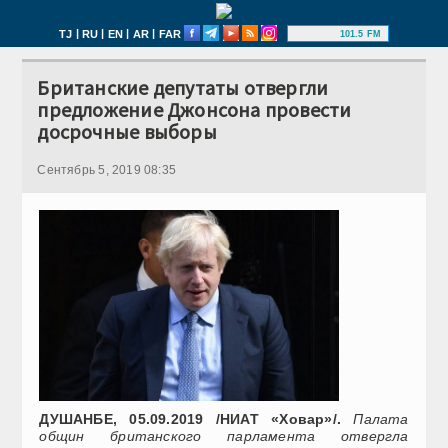
|
|
|
|
TJ
RU
EN
AR
FAR
101.5 FM
Британские депутаты отвергли
предложение Джонсона провести
досрочные выборы
Сентябрь 5, 2019 08:35
ДУШАНБЕ, 05.09.2019 /НИАТ «Ховар»/.
Палата
общин британского парламента отвергла