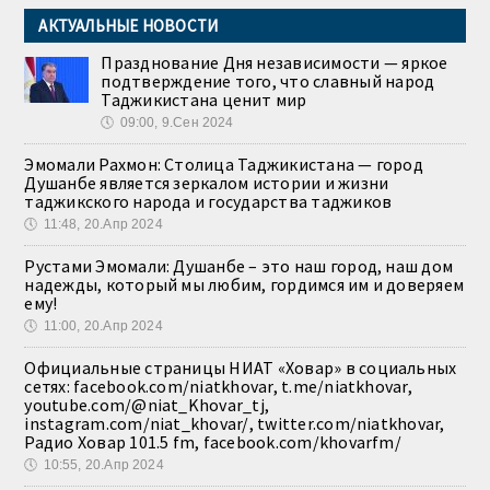
АКТУАЛЬНЫЕ НОВОСТИ
Празднование Дня независимости — яркое
подтверждение того, что славный народ
Таджикистана ценит мир
🕔
09:00, 9.Сен 2024
Эмомали Рахмон: Столица Таджикистана — город
Душанбе является зеркалом истории и жизни
таджикского народа и государства таджиков
🕔
11:48, 20.Апр 2024
Рустами Эмомали: Душанбе – это наш город, наш дом
надежды, который мы любим, гордимся им и доверяем
ему!
🕔
11:00, 20.Апр 2024
Официальные страницы НИАТ «Ховар» в социальных
сетях: facebook.com/niatkhovar, t.me/niatkhovar,
youtube.com/@niat_Khovar_tj,
instagram.com/niat_khovar/, twitter.com/niatkhovar,
Радио Ховар 101.5 fm, facebook.com/khovarfm/
🕔
10:55, 20.Апр 2024