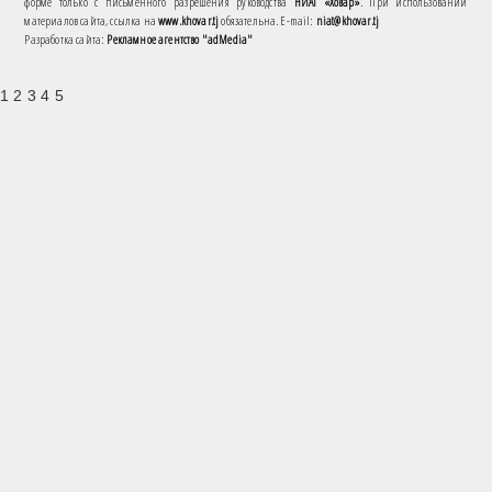
форме только с письменного разрешения руководства
НИАТ «Ховар»
. При использовании
материалов сайта, ссылка на
www.khovar.tj
обязательна. E-mail:
niat@khovar.tj
Разработка сайта:
Рекламное агентство "adMedia"
1 2 3 4 5