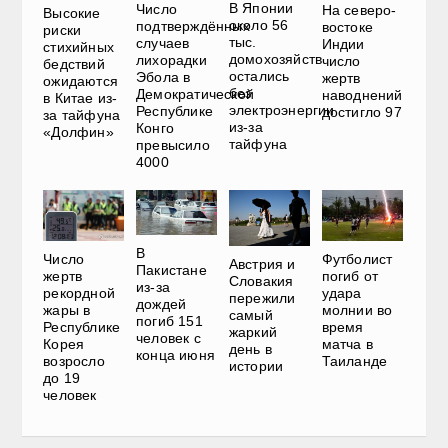
В Японии
Число
На северо-
Высокие
около 56
подтверждённых
востоке
риски
тыс.
случаев
Индии
стихийных
домохозяйств
лихорадки
число
бедствий
остались
Эбола в
жертв
ожидаются
без
Демократической
наводнений
в Китае из-
электроэнергии
Республике
достигло 97
за тайфуна
из-за
Конго
«Долфин»
тайфуна
превысило
4000
В
Число
Футболист
Австрия и
Пакистане
жертв
погиб от
Словакия
из-за
рекордной
удара
пережили
дождей
жары в
молнии во
самый
погиб 151
Республике
время
жаркий
человек с
Корея
матча в
день в
конца июня
возросло
Таиланде
истории
до 19
человек