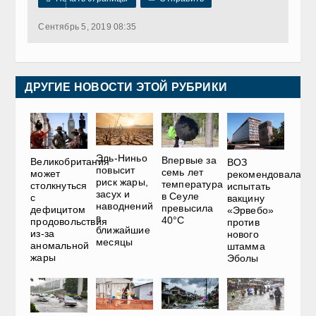
Сентябрь 5, 2019 08:35
ДРУГИЕ НОВОСТИ ЭТОЙ РУБРИКИ
Эль-Ниньо
Впервые за
Великобритания
ВОЗ
повысит
семь лет
может
рекомендовала
риск жары,
температура
столкнуться
испытать
засух и
в Сеуле
с
вакцину
наводнений
превысила
дефицитом
«Эрвебо»
в
40°C
продовольствия
против
ближайшие
из-за
нового
месяцы
аномальной
штамма
жары
Эболы