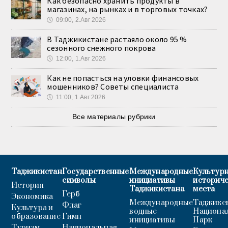
Как безопасно хранить продукты в
магазинах, на рынках и в торговых точках?
🕔
09:00, 2.Авг 2026
В Таджикистане растаяло около 95 %
сезонного снежного покрова
🕔
12:00, 1.Авг 2026
Как не попасться на уловки финансовых
мошенников? Советы специалиста
🕔
11:00, 1.Авг 2026
Все материалы рубрики
Таджикистан
Государственные
Международные
Культурн
символы
инициативы
историч
История
Таджикистана
места
Герб
Экономика
Международные
Таджикс
Флаг
Культура и
водные
Национа
образование
Гимн
инициативы
Парк
Туризм
Национальная