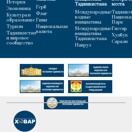
История
Таджикистана
места
Герб
Экономика
Международные
Таджикс
Флаг
Культура и
водные
Национа
образование
Гимн
инициативы
Парк
Туризм
Национальная
Международные
Гиссар
валюта
Таджикистан
инициативы
Хулбук
и мировое
Таджикистана
Саразм
сообщество
Навруз