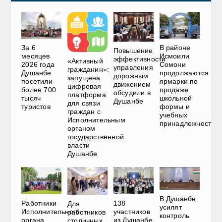
За 6
В районе
Повышение
месяцев
Исмоили
эффективности
«Активный
2026 года
Сомони
управления
гражданин»:
Душанбе
продолжаются
дорожным
запущена
посетили
ярмарки по
движением
цифровая
более 700
продаже
обсудили в
платформа
тысяч
школьной
Душанбе
для связи
туристов
формы и
граждан с
учебных
Исполнительным
принадлежностей
органом
государственной
власти
Душанбе
В Душанбе
Работники
138
Для
усилят
Исполнительного
участников
работников
контроль
органа
из Душанбе
столичных