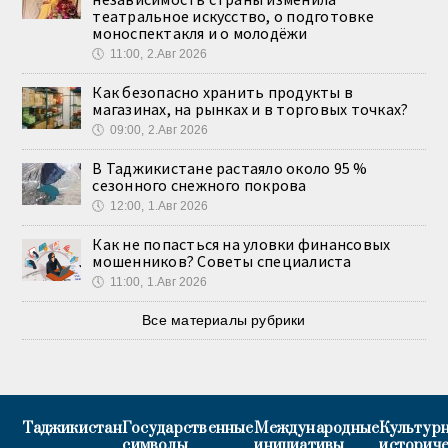
театральное искусство, о подготовке
моноспектакля и о молодёжи
🕔
11:00, 2.Авг 2026
Как безопасно хранить продукты в
магазинах, на рынках и в торговых точках?
🕔
09:00, 2.Авг 2026
В Таджикистане растаяло около 95 %
сезонного снежного покрова
🕔
12:00, 1.Авг 2026
Как не попасться на уловки финансовых
мошенников? Советы специалиста
🕔
11:00, 1.Авг 2026
Все материалы рубрики
Таджикистан
Государственные
Международные
Культурн
символы
инициативы
историч