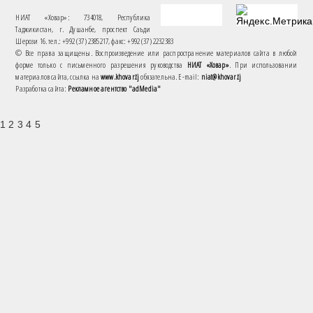
НИАТ «Ховар»: 734018, Республика
Таджикистан, г. Душанбе, проспект Саъди
Шерози 16. тел.: +992 (37) 2385217, факс: +992 (37) 2232383
© Все права защищены. Воспроизведение или распространение материалов сайта в любой
форме только с письменного разрешения руководства
НИАТ «Ховар»
. При использовании
материалов сайта, ссылка на
www.khovar.tj
обязательна. E-mail:
niat@khovar.tj
Разработка сайта:
Рекламное агентство "adMedia"
1 2 3 4 5