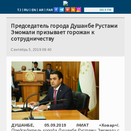
|
|
|
|
TJ
RU
EN
AR
FAR
101.5 FM
Председатель города Душанбе Рустами
Эмомали призывает горожан к
сотрудничеству
Сентябрь 5, 2019 09:40
ДУШАНБЕ, 05.09.2019 /НИАТ «Ховар»/.
Председатель города Душанбе Рустами Эмомали с