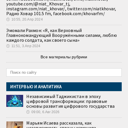
youtube.com/@niat_Khovar_tj,
instagram.com/niat_khovar/, twitter.com/niatkhovar,
Радио Ховар 101.5 fm, facebook.com/khovarfm/
🕔
10:55, 20.Апр 2024
Эмомали Рахмон: «Я, как Верховный
Главнокомандующий Вооружёнными силами, люблю
каждого солдата, как своего сына»
🕔
11:51, 3.Апр 2024
Все материалы рубрики
ИНТЕРВЬЮ И АНАЛИТИКА
Независимый Таджикистан в эпоху
цифровой трансформации: правовые
основы развития цифрового государства
🕔
09:00, 6.Авг 2026
Марьям Исаева рассказала, как
независимость страны изменила