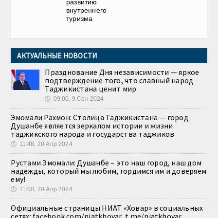
развитию
внутреннего
туризма
АКТУАЛЬНЫЕ НОВОСТИ
Празднование Дня независимости — яркое
подтверждение того, что славный народ
Таджикистана ценит мир
🕔
09:00, 9.Сен 2024
Эмомали Рахмон: Столица Таджикистана — город
Душанбе является зеркалом истории и жизни
таджикского народа и государства таджиков
🕔
11:48, 20.Апр 2024
Рустами Эмомали: Душанбе – это наш город, наш дом
надежды, который мы любим, гордимся им и доверяем
ему!
🕔
11:00, 20.Апр 2024
Официальные страницы НИАТ «Ховар» в социальных
сетях: facebook.com/niatkhovar, t.me/niatkhovar,