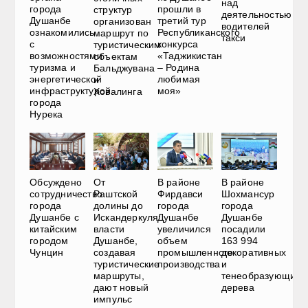
над
города
прошли в
структур
деятельностью
Душанбе
третий тур
организован
водителей
ознакомились
Республиканского
маршрут по
такси
с
конкурса
туристическим
возможностями
«Таджикистан
объектам
туризма и
– Родина
Бальджувана
энергетической
любимая
и
инфраструктурой
моя»
Ховалинга
города
Нурека
Обсуждено
От
В районе
В районе
сотрудничество
Раштcкой
Фирдавси
Шохмансур
города
долины до
города
города
Душанбе с
Искандеркуля:
Душанбе
Душанбе
китайским
власти
увеличился
посадили
городом
Душанбе,
объем
163 994
Чунцин
создавая
промышленного
декоративных
туристические
производства
и
маршруты,
тенеобразующих
дают новый
дерева
импульс