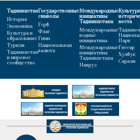
Таджикистан
Государственные
Международные
Культурн
символы
инициативы
историч
История
Таджикистана
места
Герб
Экономика
Международные
Таджикс
Флаг
Культура и
водные
Национа
образование
Гимн
инициативы
Парк
Туризм
Национальная
Международные
Гиссар
валюта
Таджикистан
инициативы
Хулбук
и мировое
Таджикистана
Саразм
сообщество
Навруз