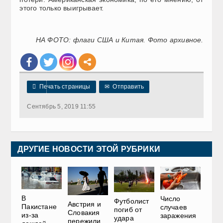
этого только выигрывает.
НА ФОТО: флаги США и Китая. Фото архивное.

Печать страницы
✉
Отправить
Сентябрь 5, 2019 11:55
ДРУГИЕ НОВОСТИ ЭТОЙ РУБРИКИ
В
Число
Футболист
Австрия и
Пакистане
случаев
погиб от
Словакия
из-за
заражения
удара
пережили