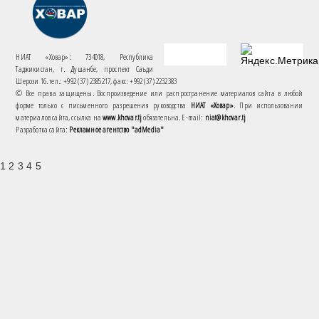
НИАТ «Ховар»: 734018, Республика
Таджикистан, г. Душанбе, проспект Саъди
Шерози 16. тел.: +992 (37) 2385217, факс: +992 (37) 2232383
© Все права защищены. Воспроизведение или распространение материалов сайта в любой
форме только с письменного разрешения руководства
НИАТ «Ховар»
. При использовании
материалов сайта, ссылка на
www.khovar.tj
обязательна. E-mail:
niat@khovar.tj
Разработка сайта:
Рекламное агентство "adMedia"
1 2 3 4 5