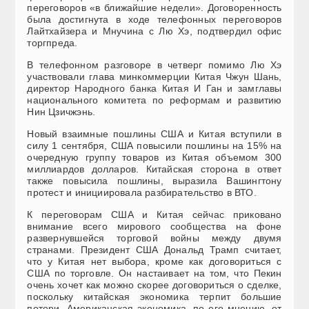
переговоров «в ближайшие недели». Договоренность
была достигнута в ходе телефонных переговоров
Лайтхайзера и Мнучина с Лю Хэ, подтвердил офис
торгпреда.
В телефонном разговоре в четверг помимо Лю Хэ
участвовали глава минкоммерции Китая Чжун Шань,
директор Народного банка Китая И Ган и замглавы
национального комитета по реформам и развитию
Нин Цзичжэнь.
Новый взаимные пошлины США и Китая вступили в
силу 1 сентября, США повысили пошлины на 15% на
очередную группу товаров из Китая объемом 300
миллиардов долларов. Китайская сторона в ответ
также повысила пошлины, выразила Вашингтону
протест и инициировала разбирательство в ВТО.
К переговорам США и Китая сейчас приковано
внимание всего мирового сообщества на фоне
развернувшейся торговой войны между двумя
странами. Президент США Дональд Трамп считает,
что у Китая нет выбора, кроме как договориться с
США по торговле. Он настаивает на том, что Пекин
очень хочет как можно скорее договориться о сделке,
поскольку китайская экономика терпит большие
потери. Американская экономика, по его мнению, от