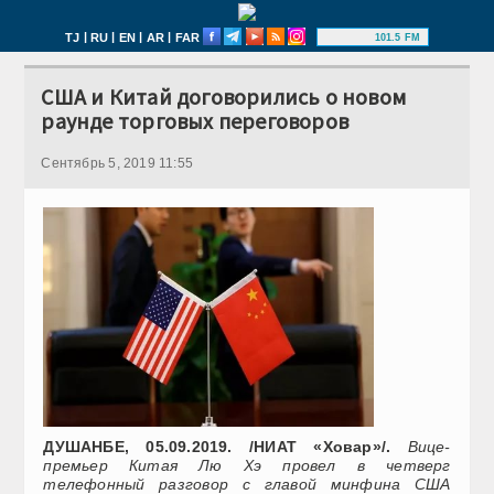
|
|
|
|
TJ
RU
EN
AR
FAR
101.5 FM
США и Китай договорились о новом
раунде торговых переговоров
Сентябрь 5, 2019 11:55
ДУШАНБЕ, 05.09.2019. /НИАТ «Ховар»/.
Вице-
премьер Китая Лю Хэ провел в четверг
телефонный разговор с главой минфина США