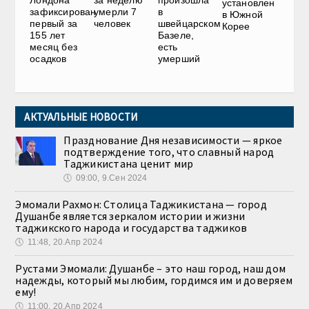
за неделю
установлен
зафиксирован
в
умерли 7
в Южной
первый за
швейцарском
человек
Корее
155 лет
Базеле,
месяц без
есть
осадков
умерший
АКТУАЛЬНЫЕ НОВОСТИ
Празднование Дня независимости — яркое
подтверждение того, что славный народ
Таджикистана ценит мир
🕔
09:00, 9.Сен 2024
Эмомали Рахмон: Столица Таджикистана — город
Душанбе является зеркалом истории и жизни
таджикского народа и государства таджиков
🕔
11:48, 20.Апр 2024
Рустами Эмомали: Душанбе – это наш город, наш дом
надежды, который мы любим, гордимся им и доверяем
ему!
🕔
11:00, 20.Апр 2024