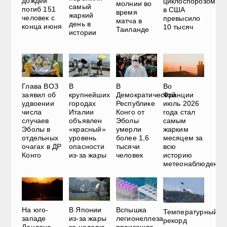
дождей
циклоспорозом
молнии во
самый
погиб 151
в США
время
жаркий
человек с
превысило
матча в
день в
конца июня
10 тысяч
Таиланде
истории
Глава ВОЗ
В
В
Во
заявил об
крупнейших
Демократической
Франции
удвоении
городах
Республике
июль 2026
числа
Италии
Конго от
года стал
случаев
объявлен
Эболы
самым
Эболы в
«красный»
умерли
жарким
отдельных
уровень
более 1,6
месяцем за
очагах в ДР
опасности
тысячи
всю
Конго
из-за жары
человек
историю
метеонаблюдений
На юго-
Вспышка
В Японии
Температурный
западе
легионеллеза
из-за жары
рекорд
Лондона
произошла