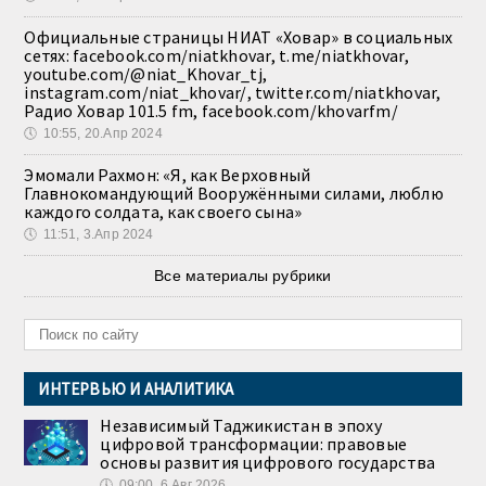
Официальные страницы НИАТ «Ховар» в социальных
сетях: facebook.com/niatkhovar, t.me/niatkhovar,
youtube.com/@niat_Khovar_tj,
instagram.com/niat_khovar/, twitter.com/niatkhovar,
Радио Ховар 101.5 fm, facebook.com/khovarfm/
🕔
10:55, 20.Апр 2024
Эмомали Рахмон: «Я, как Верховный
Главнокомандующий Вооружёнными силами, люблю
каждого солдата, как своего сына»
🕔
11:51, 3.Апр 2024
Все материалы рубрики
ИНТЕРВЬЮ И АНАЛИТИКА
Независимый Таджикистан в эпоху
цифровой трансформации: правовые
основы развития цифрового государства
🕔
09:00, 6.Авг 2026