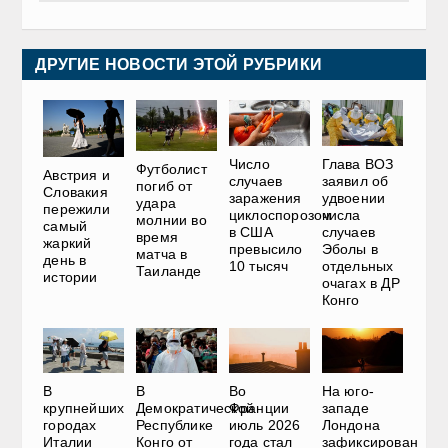
ДРУГИЕ НОВОСТИ ЭТОЙ РУБРИКИ
Число
Глава ВОЗ
Футболист
Австрия и
случаев
заявил об
погиб от
Словакия
заражения
удвоении
удара
пережили
циклоспорозом
числа
молнии во
самый
в США
случаев
время
жаркий
превысило
Эболы в
матча в
день в
10 тысяч
отдельных
Таиланде
истории
очагах в ДР
Конго
В
В
Во
На юго-
крупнейших
Демократической
Франции
западе
городах
Республике
июль 2026
Лондона
Италии
Конго от
года стал
зафиксирован