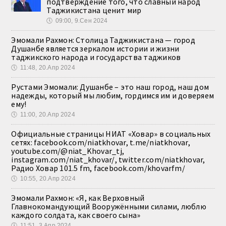
подтверждение того, что славный народ
Таджикистана ценит мир
🕔
09:00, 9.Сен 2024
Эмомали Рахмон: Столица Таджикистана — город
Душанбе является зеркалом истории и жизни
таджикского народа и государства таджиков
🕔
11:48, 20.Апр 2024
Рустами Эмомали: Душанбе – это наш город, наш дом
надежды, который мы любим, гордимся им и доверяем
ему!
🕔
11:00, 20.Апр 2024
Официальные страницы НИАТ «Ховар» в социальных
сетях: facebook.com/niatkhovar, t.me/niatkhovar,
youtube.com/@niat_Khovar_tj,
instagram.com/niat_khovar/, twitter.com/niatkhovar,
Радио Ховар 101.5 fm, facebook.com/khovarfm/
🕔
10:55, 20.Апр 2024
Эмомали Рахмон: «Я, как Верховный
Главнокомандующий Вооружёнными силами, люблю
каждого солдата, как своего сына»
🕔
11:51, 3.Апр 2024