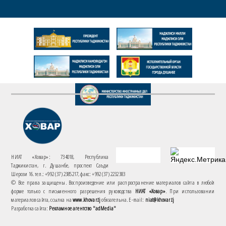
НИАТ «Ховар»: 734018, Республика
Таджикистан, г. Душанбе, проспект Саъди
Шерози 16. тел.: +992 (37) 2385217, факс: +992 (37) 2232383
© Все права защищены. Воспроизведение или распространение материалов сайта в любой
форме только с письменного разрешения руководства
НИАТ «Ховар»
. При использовании
материалов сайта, ссылка на
www.khovar.tj
обязательна. E-mail:
niat@khovar.tj
Разработка сайта:
Рекламное агентство "adMedia"