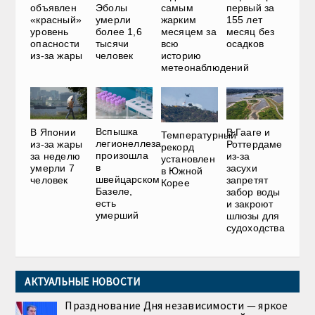
объявлен
Эболы
самым
первый за
«красный»
умерли
жарким
155 лет
уровень
более 1,6
месяцем за
месяц без
опасности
тысячи
всю
осадков
из-за жары
человек
историю
метеонаблюдений
Вспышка
В Японии
В Гааге и
Температурный
легионеллеза
из-за жары
Роттердаме
рекорд
произошла
за неделю
из-за
установлен
в
умерли 7
засухи
в Южной
швейцарском
человек
запретят
Корее
Базеле,
забор воды
есть
и закроют
умерший
шлюзы для
судоходства
АКТУАЛЬНЫЕ НОВОСТИ
Празднование Дня независимости — яркое