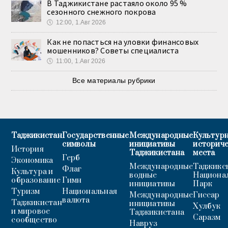
В Таджикистане растаяло около 95 %
сезонного снежного покрова
🕔
12:00, 1.Авг 2026
Как не попасться на уловки финансовых
мошенников? Советы специалиста
🕔
11:00, 1.Авг 2026
Все материалы рубрики
Таджикистан
Государственные
Международные
Культурн
символы
инициативы
историч
История
Таджикистана
места
Герб
Экономика
Международные
Таджикс
Флаг
Культура и
водные
Национа
образование
Гимн
инициативы
Парк
Туризм
Национальная
Международные
Гиссар
валюта
Таджикистан
инициативы
Хулбук
и мировое
Таджикистана
Саразм
сообщество
Навруз