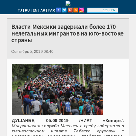
|
|
|
|
TJ
RU
EN
AR
FAR
101.5 FM
Власти Мексики задержали более 170
нелегальных мигрантов на юго-востоке
страны
Сентябрь 5, 2019 08:40
ДУШАНБЕ, 05.09.2019 /НИАТ «Ховар»/.
Миграционная служба Мексики в среду задержала в
юго-восточном штате Табаско грузовик с
нелегальными мигрантами, предположительно,