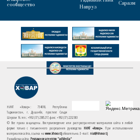
Таджикистана
Саразм
сообщество
Навруз
НИАТ «Ховар»: 734018, Республика
Таджикистан, г. Душанбе, проспект Саъди
Шерози 16. тел.: +992 (37) 2385217, факс: +992 (37) 2232383
© Все права защищены. Воспроизведение или распространение материалов сайта в любой
форме только с письменного разрешения руководства
НИАТ «Ховар»
. При использовании
материалов сайта, ссылка на
www.khovar.tj
обязательна. E-mail:
niat@khovar.tj
Разработка сайта:
Рекламное агентство "adMedia"