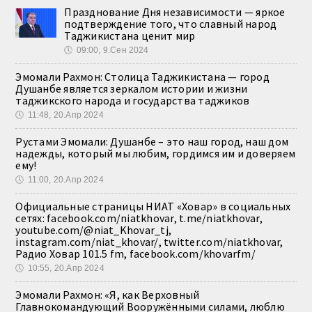
Празднование Дня независимости — яркое
подтверждение того, что славный народ
Таджикистана ценит мир
🕔
09:00, 9.Сен 2024
Эмомали Рахмон: Столица Таджикистана — город
Душанбе является зеркалом истории и жизни
таджикского народа и государства таджиков
🕔
11:48, 20.Апр 2024
Рустами Эмомали: Душанбе – это наш город, наш дом
надежды, который мы любим, гордимся им и доверяем
ему!
🕔
11:00, 20.Апр 2024
Официальные страницы НИАТ «Ховар» в социальных
сетях: facebook.com/niatkhovar, t.me/niatkhovar,
youtube.com/@niat_Khovar_tj,
instagram.com/niat_khovar/, twitter.com/niatkhovar,
Радио Ховар 101.5 fm, facebook.com/khovarfm/
🕔
10:55, 20.Апр 2024
Эмомали Рахмон: «Я, как Верховный
Главнокомандующий Вооружёнными силами, люблю