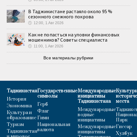
В Таджикистане растаяло около 95 %
сезонного снежного покрова
🕔
12:00, 1.Авг 2026
Как не попасться на уловки финансовых
мошенников? Советы специалиста
🕔
11:00, 1.Авг 2026
Все материалы рубрики
Таджикистан
Государственные
Международные
Культурн
символы
инициативы
историч
История
Таджикистана
места
Герб
Экономика
Международные
Таджикс
Флаг
Культура и
водные
Национа
образование
Гимн
инициативы
Парк
Туризм
Национальная
Международные
Гиссар
валюта
Таджикистан
инициативы
Хулбук
и мировое