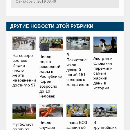
Сентябрь 5, 2019 08:40
ДРУГИЕ НОВОСТИ ЭТОЙ РУБРИКИ
В
На северо-
Число
Австрия и
Пакистане
востоке
жертв
Словакия
из-за
Индии
рекордной
пережили
дождей
число
жары в
самый
погиб 151
жертв
Республике
жаркий
человек с
наводнений
Корея
день в
конца июня
достигло 97
возросло
истории
до 19
человек
Число
Глава ВОЗ
В
Футболист
случаев
заявил об
крупнейших
погиб от