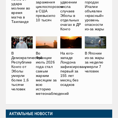
заражения
удвоении
городах
удара
циклоспорозом
числа
Италии
молнии во
в США
случаев
объявлен
время
превысило
Эболы в
«красный»
матча в
10 тысяч
отдельных
уровень
Таиланде
очагах в ДР
опасности
Конго
из-за жары
В
Во
На юго-
В Японии
Демократической
Франции
западе
из-за жары
Республике
июль 2026
Лондона
за неделю
Конго от
года стал
зафиксирован
умерли 7
Эболы
самым
первый за
человек
умерли
жарким
155 лет
более 1,6
месяцем за
месяц без
тысячи
всю
осадков
человек
историю
метеонаблюдений
АКТУАЛЬНЫЕ НОВОСТИ