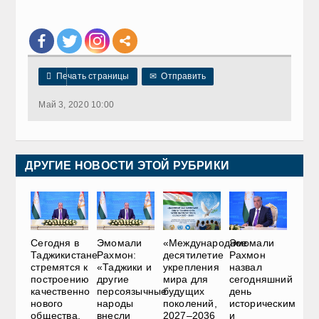

Печать страницы
✉
Отправить
Май 3, 2020 10:00
ДРУГИЕ НОВОСТИ ЭТОЙ РУБРИКИ
Сегодня в
Эмомали
«Международное
Эмомали
Таджикистане
Рахмон:
десятилетие
Рахмон
стремятся к
«Таджики и
укрепления
назвал
построению
другие
мира для
сегодняшний
качественно
персоязычные
будущих
день
нового
народы
поколений,
историческим
общества,
внесли
2027–2036
и