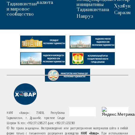
валюта
Таджикистан
инициативы
Хулбук
и мировое
Таджикистана
Саразм
сообщество
Навруз
НИАТ «Ховар»: 734018, Республика
Таджикистан, г. Душанбе, проспект Саъди
Шерози 16. тел.: +992 (37) 2385217, факс: +992 (37) 2232383
© Все права защищены. Воспроизведение или распространение материалов сайта в любой
форме только с письменного разрешения руководства
НИАТ «Ховар»
. При использовании