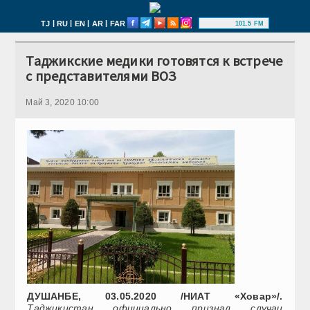
|
|
|
|
TJ
RU
EN
AR
FAR
101.5 FM
Таджикские медики готовятся к встрече
с представителями ВОЗ
Май 3, 2020 10:00
ДУШАНБЕ, 03.05.2020 /НИАТ «Ховар»/.
Таджикистан официально признал случаи