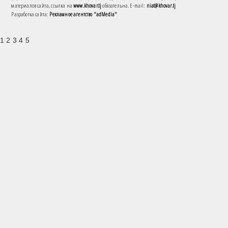
материалов сайта, ссылка на
www.khovar.tj
обязательна. E-mail:
niat@khovar.tj
Разработка сайта:
Рекламное агентство "adMedia"
1 2 3 4 5