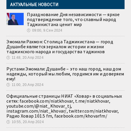
АКТУАЛЬНЫЕ НОВОСТИ
Празднование Дня независимости — яркое
подтверждение того, что славный народ
Таджикистана ценит мир
🕔
09:00, 9.Сен 2024
Эмомали Рахмон: Столица Таджикистана — город
Душанбе является зеркалом истории и жизни
таджикского народа и государства таджиков
🕔
11:48, 20.Апр 2024
Рустами Эмомали: Душанбе – это наш город, наш дом
надежды, который мы любим, гордимся им и доверяем
ему!
🕔
11:00, 20.Апр 2024
Официальные страницы НИАТ «Ховар» в социальных
сетях: facebook.com/niatkhovar, t.me/niatkhovar,
youtube.com/@niat_Khovar_tj,
instagram.com/niat_khovar/, twitter.com/niatkhovar,
Радио Ховар 101.5 fm, facebook.com/khovarfm/
🕔
10:55, 20.Апр 2024