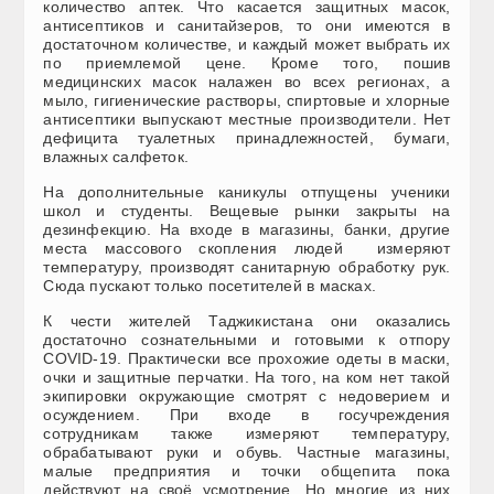
количество аптек. Что касается защитных масок,
антисептиков и санитайзеров, то они имеются в
достаточном количестве, и каждый может выбрать их
по приемлемой цене. Кроме того, пошив
медицинских масок налажен во всех регионах, а
мыло, гигиенические растворы, спиртовые и хлорные
антисептики выпускают местные производители. Нет
дефицита туалетных принадлежностей, бумаги,
влажных салфеток.
На дополнительные каникулы отпущены ученики
школ и студенты. Вещевые рынки закрыты на
дезинфекцию. На входе в магазины, банки, другие
места массового скопления людей измеряют
температуру, производят санитарную обработку рук.
Сюда пускают только посетителей в масках.
К чести жителей Таджикистана они оказались
достаточно сознательными и готовыми к отпору
COVID-19. Практически все прохожие одеты в маски,
очки и защитные перчатки. На того, на ком нет такой
экипировки окружающие смотрят с недоверием и
осуждением. При входе в госучреждения
сотрудникам также измеряют температуру,
обрабатывают руки и обувь. Частные магазины,
малые предприятия и точки общепита пока
действуют на своё усмотрение. Но многие из них