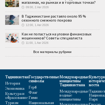
магазинах, на рынках и в торговых точках?
🕔
09:00, 2.Авг 2026
В Таджикистане растаяло около 95 %
сезонного снежного покрова
🕔
12:00, 1.Авг 2026
Как не попасться на уловки финансовых
мошенников? Советы специалиста
🕔
11:00, 1.Авг 2026
Все материалы рубрики
Таджикистан
Государственные
Международные
Культурн
символы
инициативы
историч
История
Таджикистана
места
Герб
Экономика
Международные
Таджикс
Флаг
Культура и
водные
Национа
образование
Гимн
инициативы
Парк
Туризм
Национальная
Международные
Гиссар