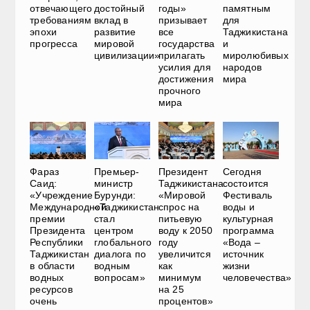
отвечающего
достойный
годы»
памятным
требованиям
вклад в
призывает
для
эпохи
развитие
все
Таджикистана
прогресса
мировой
государства
и
цивилизации»
прилагать
миролюбивых
усилия для
народов
достижения
мира
прочного
мира
Фараз
Премьер-
Президент
Сегодня
Саид:
министр
Таджикистана:
состоится
«Учреждение
Бурунди:
«Мировой
Фестиваль
Международной
«Таджикистан
спрос на
воды и
премии
стал
питьевую
культурная
Президента
центром
воду к 2050
программа
Республики
глобального
году
«Вода –
Таджикистан
диалога по
увеличится
источник
в области
водным
как
жизни
водных
вопросам»
минимум
человечества»
ресурсов
на 25
очень
процентов»