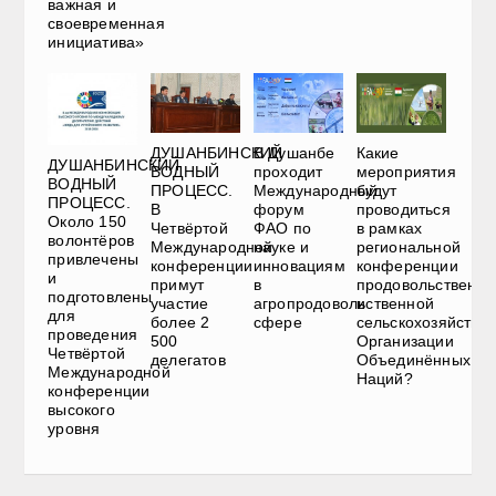
важная и
своевременная
инициатива»
ДУШАНБИНСКИЙ
В Душанбе
Какие
ДУШАНБИНСКИЙ
ВОДНЫЙ
проходит
мероприятия
ВОДНЫЙ
ПРОЦЕСС.
Международный
будут
ПРОЦЕСС.
В
форум
проводиться
Около 150
Четвёртой
ФАО по
в рамках
волонтёров
Международной
науке и
региональной
привлечены
конференции
инновациям
конференции
и
примут
в
продовольственно
подготовлены
участие
агропродовольственной
и
для
более 2
сфере
сельскохозяйстве
проведения
500
Организации
Четвёртой
делегатов
Объединённых
Международной
Наций?
конференции
высокого
уровня