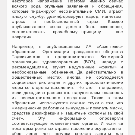
некоторое напряжение. Поэтому именно сейчас
всякого рода огульные заявления и обращения,
которые тиражируют несознательные СМИ, играют
плохую службу, дезинформируют народ, нагнетают
стресс и необоснованный страх. Каждое
опубликованное слово должно быть взвешенно,
соответствовать врачебному принципу – «не
навреди».
Например, в опубликованном ИА «Азия-плюс»
обращении Организации гражданского общества
Таджикистана в представительство Всемирной
организации здравоохранения (ВОЗ), наряду с
рекомендациями, звучат надуманные «факты» и
необоснованные обвинения. Да, действительно в
общественных местах иногда не соблюдается
социальная дистанция и других профилактические
меры со стороны населения. Но это – поправимо,
если доходчиво разъяснять нарушителям опасность
их неосмотрительного поведения. Также в этом
обращении используются ложные слухи о том, что
«медицинские работники вынуждены покупать маски,
средства дезинфекции и защитные костюмы за свой
счёт». Эту информацию опровергли
соответствующие компетентные органы. И если «в
некоторых регионах страны население осуществляет
сбор денег для покупки средств защиты для