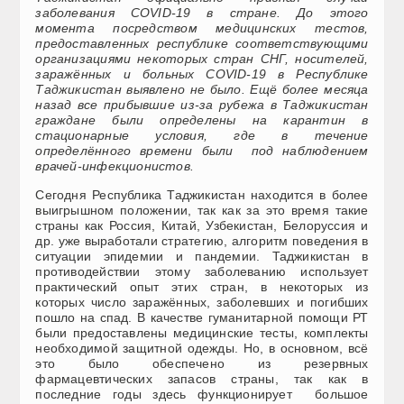
заболевания COVID-19 в стране. До этого
момента посредством медицинских тестов,
предоставленных республике соответствующими
организациями некоторых стран СНГ, носителей,
заражённых и больных COVID-19 в Республике
Таджикистан выявлено не было. Ещё более месяца
назад все прибывшие из-за рубежа в Таджикистан
граждане были определены на карантин в
стационарные условия, где в течение
определённого времени были под наблюдением
врачей-инфекционистов.
Сегодня Республика Таджикистан находится в более
выигрышном положении, так как за это время такие
страны как Россия, Китай, Узбекистан, Белоруссия и
др. уже выработали стратегию, алгоритм поведения в
ситуации эпидемии и пандемии. Таджикистан в
противодействии этому заболеванию использует
практический опыт этих стран, в некоторых из
которых число заражённых, заболевших и погибших
пошло на спад. В качестве гуманитарной помощи РТ
были предоставлены медицинские тесты, комплекты
необходимой защитной одежды. Но, в основном, всё
это было обеспечено из резервных
фармацевтических запасов страны, так как в
последние годы здесь функционирует большое