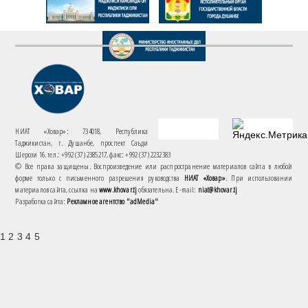
НИАТ «Ховар»: 734018, Республика
Таджикистан, г. Душанбе, проспект Саъди
Шерози 16. тел.: +992 (37) 2385217, факс: +992 (37) 2232383
© Все права защищены. Воспроизведение или распространение материалов сайта в любой
форме только с письменного разрешения руководства
НИАТ «Ховар»
. При использовании
материалов сайта, ссылка на
www.khovar.tj
обязательна. E-mail:
niat@khovar.tj
Разработка сайта:
Рекламное агентство "adMedia"
1 2 3 4 5