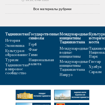
🕔
09:10, 8.Авг 2026
Все материалы рубрики
Таджикистан
Государственные
Международные
Культурн
символы
инициативы
историч
История
Таджикистана
места
Герб
Экономика
Международные
Таджикс
Флаг
Культура и
водные
Национа
образование
Гимн
инициативы
Парк
Туризм
Национальная
Международные
Гиссар
валюта
Таджикистан
инициативы
Хулбук
и мировое
Таджикистана
Саразм
сообщество
Навруз