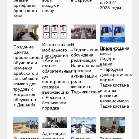
редкие
на 2027-
воздух и
артефакты
2028 годы
почву
бронзового
века
В
Использование
Создание
Презентована
«Таджикаэронавигации»
мобильного
Центра
книга
обсуждена
приложения
профессионального
Лидера
реализация
«Амина»
обучения и
нации
Национальной
станет
изучения
«Народная
стратегии
обязательным
арабского и
Демократическая
активизации
для
английского
партия
роли
иностранных
языков для
Таджикистана
женщин в
граждан,
трудовых
и этапы
Таджикистане
въезжающих
мигрантов
развития
в Россию в
обсуждено
независимого
безвизовом
в Душанбе
Таджикистана»
порядке
Адаптацию