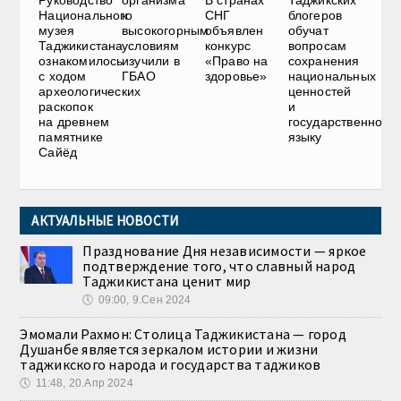
Руководство
В странах
Таджикских
организма
Национального
СНГ
блогеров
к
музея
объявлен
обучат
высокогорным
Таджикистана
конкурс
вопросам
условиям
ознакомилось
«Право на
сохранения
изучили в
с ходом
здоровье»
национальных
ГБАО
археологических
ценностей
раскопок
и
на древнем
государственному
памятнике
языку
Сайёд
АКТУАЛЬНЫЕ НОВОСТИ
Празднование Дня независимости — яркое
подтверждение того, что славный народ
Таджикистана ценит мир
🕔
09:00, 9.Сен 2024
Эмомали Рахмон: Столица Таджикистана — город
Душанбе является зеркалом истории и жизни
таджикского народа и государства таджиков
🕔
11:48, 20.Апр 2024