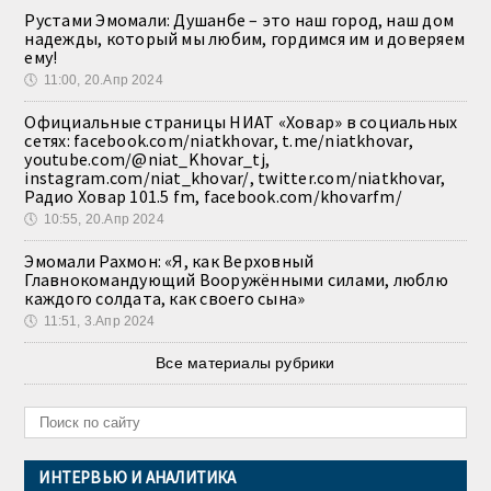
Рустами Эмомали: Душанбе – это наш город, наш дом
надежды, который мы любим, гордимся им и доверяем
ему!
🕔
11:00, 20.Апр 2024
Официальные страницы НИАТ «Ховар» в социальных
сетях: facebook.com/niatkhovar, t.me/niatkhovar,
youtube.com/@niat_Khovar_tj,
instagram.com/niat_khovar/, twitter.com/niatkhovar,
Радио Ховар 101.5 fm, facebook.com/khovarfm/
🕔
10:55, 20.Апр 2024
Эмомали Рахмон: «Я, как Верховный
Главнокомандующий Вооружёнными силами, люблю
каждого солдата, как своего сына»
🕔
11:51, 3.Апр 2024
Все материалы рубрики
ИНТЕРВЬЮ И АНАЛИТИКА