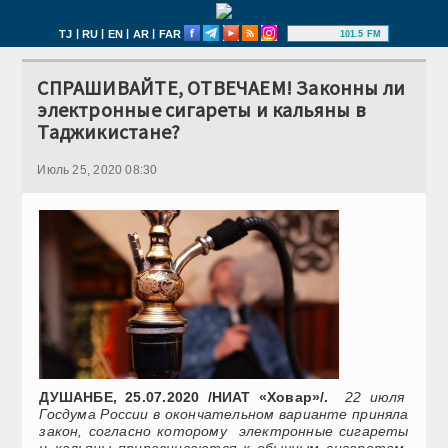
|
|
|
|
TJ
RU
EN
AR
FAR
101.5 FM
СПРАШИВАЙТЕ, ОТВЕЧАЕМ! Законны ли
электронные сигареты и кальяны в
Таджикистане?
Июль 25, 2020 08:30
ДУШАНБЕ, 25.07.2020 /НИАТ «Ховар»/.
22 июля
Госдума России в окончательном варианте приняла
закон, согласно которому электронные сигареты
и кальяны приравниваются к обычным сигаретам.