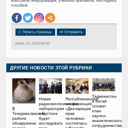
массовой информации, учебных фильмов, наглядных
пособий.

Печать страницы
✉
Отправить
Июль 25, 2020 08:30
ДРУГИЕ НОВОСТИ ЭТОЙ РУБРИКИ
Таджикистан
Новая
Республиканская
и Китай
радиоэкологическая
конференция
готовят
лаборатория
«Декларация
В
план
в Бустоне
прав
Темурмаликском
научно-
будет
человека»
районе
аналитического
исследовать
состоялась
обнаружены
сотрудничества
воду,
в Варзобе