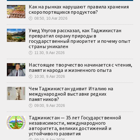
Как на рынках нарушают правила хранения
скоропортящихся продуктов?
🕔
08:50, 10.Авг 2026
Умед Улугов рассказал, как Таджикистан
превратил охрану природы в
государственный приоритет и почему опыт
страны уникален
🕔
11:30, 9.Авг 2026
Настоящее творчество начинается с чтения,
памяти народа и жизненного опыта
🕔
10:30, 9.Авг 2026
Чем Таджикистан удивит Италию на
международной выставке редких
памятников?
🕔
09:00, 9.Авг 2026
Таджикистан — 35 лет Государственной
независимости, международного
авторитета, великих достижений и
устойчивого развития