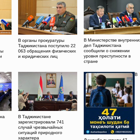
В Министерстве внутренни
В органы прокуратуры
дел Таджикистана
Таджикистана поступило 22
сообщили о снижении
ры
063 обращения физических
уровня преступности в
и
и юридических лиц
стране
В
на
В Таджикистане
зарегистрировали 741
случай чрезвычайных
ситуаций природного
характера
Душанбе выявили 47