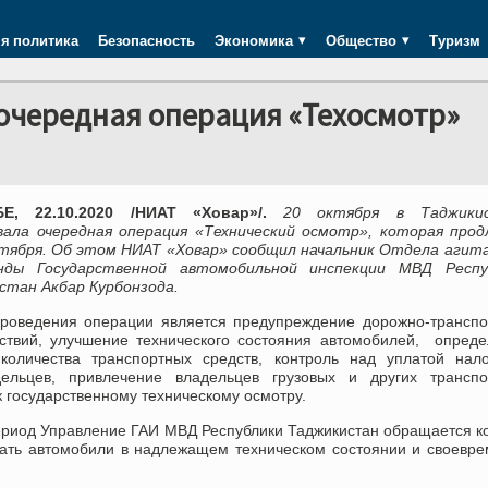
я политика
Безопасность
Экономика
Общество
Туризм
очередная операция «Техосмотр»
Е, 22.10.2020 /НИАТ «Ховар»/.
20 октября в Таджики
ала очередная операция «Технический осмотр», которая прод
ктября. Об этом НИАТ «Ховар» сообщил начальник Отдела агит
нды Государственной автомобильной инспекции МВД Респу
стан Акбар Курбонзода.
роведения операции является предупреждение дорожно-транспо
ствий, улучшение технического состояния автомобилей, опред
 количества транспортных средств, контроль над уплатой нал
дельцев, привлечение владельцев грузовых и других транспо
к государственному техническому осмотру.
период Управление ГАИ МВД Республики Таджикистан обращается к
жать автомобили в надлежащем техническом состоянии и своевр