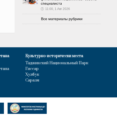
специалиста
🕔
11:00, 1.Авг 2026
Все материалы рубрики
стана
Культурно-исторически места
Таджикский Национальный Парк
стана
Гиссар
Хулбук
Саразм