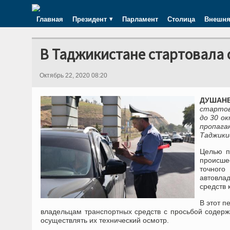
Главная
Президент
Парламент
Столица
Внешня
В Таджикистане стартовала 
Октябрь 22, 2020 08:20
ДУШАНБ
стартов
до 30 о
пропага
Таджики
Целью п
происше
точного
автовла
средств 
В этот 
владельцам транспортных средств с просьбой содер
осуществлять их технический осмотр.