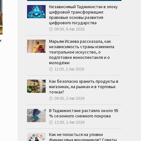
Независимый Таджикистан в эпоху
цифровой трансформации:
правовые основы развития
цифрового государства
🕔
09:00, 6.Авг 2026
х
Марьям Исаева рассказала, как
независимость страны изменила
театральное искусство, о
подготовке моноспектакля и о
молодёжи
🕔
11:00, 2.Авг 2026
Как безопасно хранить продукты в
магазинах, на рынках и в торговых
точках?
🕔
09:00, 2.Авг 2026
В Таджикистане растаяло около 95
% сезонного снежного покрова
🕔
12:00, 1.Авг 2026
Как не попасться на уловки
финансовых мошенников? Советы