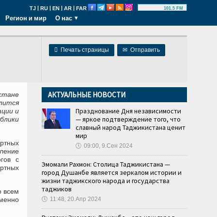
|
|
|
|
TJ
RU
EN
AR
FAR
101.5 FM
Регион и мир
О нас

Печать страницы
✉
Отправить
АКТУАЛЬНЫЕ НОВОСТИ
стане
лится
Празднование Дня независимости
ации и
— яркое подтверждение того, что
блики
славный народ Таджикистана ценит
мир
ртных
🕔
09:00, 9.Сен 2024
еление
огов с
Эмомали Рахмон: Столица Таджикистана —
ртных
город Душанбе является зеркалом истории и
жизни таджикского народа и государства
таджиков
о всем
еменно
🕔
11:48, 20.Апр 2024