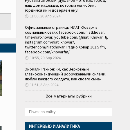
Рустами Эмомали: Душанбе – это наш город,
наш дом надежды, который мы любим,
гордимся им и доверяем ему!
🕔
11:00, 20.Апр 2024
Официальные страницы НИАТ «Ховар» в
социальных сетях: facebook.com/niatkhovar,
t.me/niatkhovar, youtube.com/@niat_Khovar_tj,
instagram.com/niat_khovar/,
twitter.com/niatkhovar, Радио Ховар 101.5 fm,
facebook.com/khovarfm/
🕔
10:55, 20.Апр 2024
Эмомали Рахмон: «Я, как Верховный
Главнокомандующий Вооружёнными силами,
люблю каждого солдата, как своего сына»
🕔
11:51, 3.Апр 2024
Все материалы рубрики
ИНТЕРВЬЮ И АНАЛИТИКА