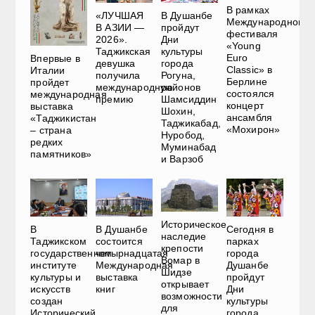
В рамках
«ЛУЧШАЯ
В Душанбе
Международного
В АЗИИ —
пройдут
фестиваля
2026».
Дни
«Young
Таджикская
культуры
Euro
Впервые в
девушка
города
Classic» в
Италии
получила
Рогуна,
Берлине
пройдет
международную
районов
состоялся
международная
премию
Шамсиддин
концерт
выставка
Шохин,
ансамбля
«Таджикистан
Таджикабад,
«Мохирон»
– страна
Нуробод,
редких
Муминабад
памятников»
и Варзоб
Историческое
В
В Душанбе
Сегодня в
наследие
Таджикском
состоится
парках
крепости
государственном
четырнадцатая
города
Вомар в
институте
Международная
Душанбе
Шидзе
культуры и
выставка
пройдут
открывает
искусств
книг
Дни
возможности
создан
культуры
для
Исторический
города