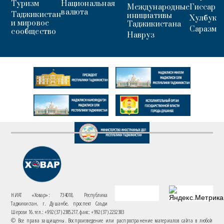
Туризм
Национальная
Международные
Гиссар
валюта
Таджикистан
инициативы
Хулбук
и мировое
Таджикистана
Саразм
сообщество
Навруз
НИАТ «Ховар»: 734018, Республика
Таджикистан, г. Душанбе, проспект Саъди
Шерози 16. тел.: +992 (37) 2385217, факс: +992 (37) 2232383
© Все права защищены. Воспроизведение или распространение материалов сайта в любой