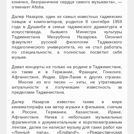
конечно, безграничное сердце самого музыканта», —
отмечает Afisha.
Далер Назаров, один из самых известных таджикских
певцов и композиторов, родился 8 сентября 1959
года в Душанбе в семье таджикского драматурга и
искусствоведа, бывшего Министра культуры
Таджикистана Мехрубона Назарова. Окончил
факультет русской филологии Таджикского
педагогического университета, но не стал работать
по специальности, а полностью посвятил себя
музыке.
Давал концерты не только на родине в Таджикистане,
но также и в Германии, Франции, Гонконге,
Афганистане, Индии, Шри-Ланке и других странах.
Многие из его песен — хиты, не утратившие
актуальности и получившие известность за
пределами Таджикистана.
Далер Назаров известен также в мире
кинематографа как автор музыки к фильмам, снятым
в России, Германии, Казахстане, Иране,
Афганистане. Начав с небольших музыкальных
фрагментов к документальным и короткометражным
лентам, далее он написал музыку для таких работ как
«Лунный папа», «England!», «Рождественская