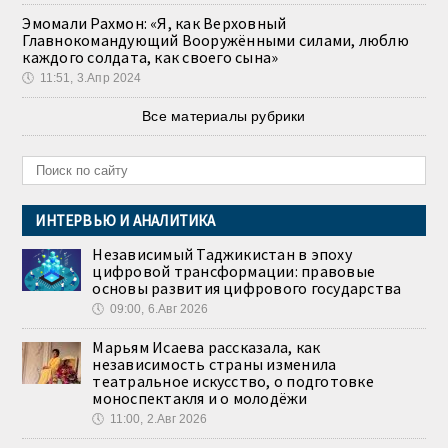
Эмомали Рахмон: «Я, как Верховный
Главнокомандующий Вооружёнными силами, люблю
каждого солдата, как своего сына»
🕔
11:51, 3.Апр 2024
Все материалы рубрики
ИНТЕРВЬЮ И АНАЛИТИКА
Независимый Таджикистан в эпоху
цифровой трансформации: правовые
основы развития цифрового государства
🕔
09:00, 6.Авг 2026
Марьям Исаева рассказала, как
независимость страны изменила
театральное искусство, о подготовке
моноспектакля и о молодёжи
🕔
11:00, 2.Авг 2026