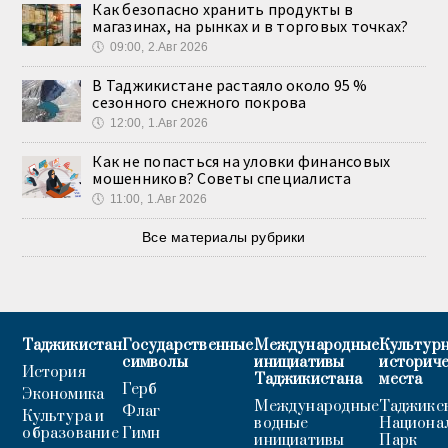
Как безопасно хранить продукты в
магазинах, на рынках и в торговых точках?
🕔
09:00, 2.Авг 2026
В Таджикистане растаяло около 95 %
сезонного снежного покрова
🕔
12:00, 1.Авг 2026
Как не попасться на уловки финансовых
мошенников? Советы специалиста
🕔
11:00, 1.Авг 2026
Все материалы рубрики
Таджикистан
Государственные
Международные
Культурн
символы
инициативы
историч
История
Таджикистана
места
Герб
Экономика
Международные
Таджикс
Флаг
Культура и
водные
Национа
образование
Гимн
инициативы
Парк