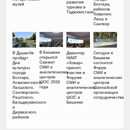
развития
музей
Бохтара,
туризма в
районов
Таджикистане
Ховалинг,
Лахш и
Сангвор
В Бишкеке
В Душанбе
Директор
Сегодня в
открылся
пройдут
НИАТ
Бишкеке
Саммит
Дни
«Ховар»
состоится
СМИ и
культуры
принял
Форум
аналитических
города
участие в
СМИ и
центров
Бохтара,
Форуме
аналитических
ШОС 2026
Ховалингского,
СМИ и
центров
года
Лахшского,
аналитических
Шанхайской
Сангворского,
центров
организации
Раштского,
ШОС в
сотрудничества
Бальджуванского
Бишкеке
и
Дарвазского
районов