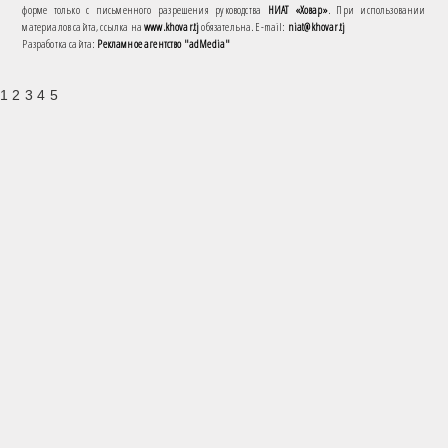
форме только с письменного разрешения руководства
НИАТ «Ховар»
. При использовании
материалов сайта, ссылка на
www.khovar.tj
обязательна. E-mail:
niat@khovar.tj
Разработка сайта:
Рекламное агентство "adMedia"
1 2 3 4 5