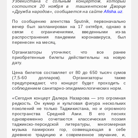
Узбекистана с сольным концертом, который
состоится 20 ноября в ташкентском Дворце
«Дружба народов», сообщается на сайте
Afisha.uz
.
По сообщению агентства Sputnik, первоначально
вечер был запланирован на 17 октября, однако в
связи с ограничениями, введенными из-за
распространения пандемии коронавируса, был
перенесен на месяц.
Организаторы уточняют, что все ранее
приобретенные билеты действительны на новую
дату.
Цена билетов составляет от 80 до 650 тысяч сумов
(7,5-60 долларов). Организаторы также
предупреждают, что концерт будет проходить с
соблюдением санитарно-эпидемиологических норм.
«Сегодня концерт Далера Назарова — это огромная
редкость. Он кумир и культовая фигура нескольких
поколений не только Таджикистана, но и огромного
пространства Средней Азии. В его песнях
одновременно сочетаются классическая поэзия
таджикско-персидской литературы, многомерная
музыка памирских гор, совмещающая в себе
древнюю традицию и современное звучание, и,