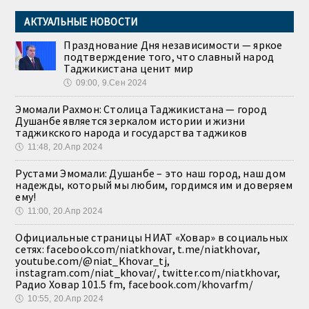
АКТУАЛЬНЫЕ НОВОСТИ
Празднование Дня независимости — яркое
подтверждение того, что славный народ
Таджикистана ценит мир
🕔
09:00, 9.Сен 2024
Эмомали Рахмон: Столица Таджикистана — город
Душанбе является зеркалом истории и жизни
таджикского народа и государства таджиков
🕔
11:48, 20.Апр 2024
Рустами Эмомали: Душанбе – это наш город, наш дом
надежды, который мы любим, гордимся им и доверяем
ему!
🕔
11:00, 20.Апр 2024
Официальные страницы НИАТ «Ховар» в социальных
сетях: facebook.com/niatkhovar, t.me/niatkhovar,
youtube.com/@niat_Khovar_tj,
instagram.com/niat_khovar/, twitter.com/niatkhovar,
Радио Ховар 101.5 fm, facebook.com/khovarfm/
🕔
10:55, 20.Апр 2024