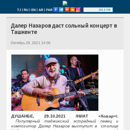
|
|
|
|
TJ
RU
EN
AR
FAR
101.5 FM
Далер Назаров даст сольный концерт в
Ташкенте
Октябрь 29, 2021 14:06
ДУШАНБЕ, 29.10.2021 /НИАТ «Ховар»/.
Популярный таджикский эстрадный певец и
композитор Далер Назаров выступит в столице