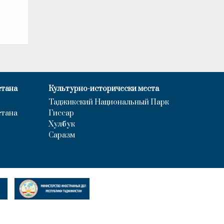
стана
Культурно-исторически места
Таджикский Национальный Парк
стана
Гиссар
Хулбук
Саразм