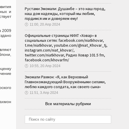
звития
Рустами Эмомали: Душанбе – это наш город,
вных и
наш дом надежды, который мы любим,
твует
гордимся им и доверяем ему!
🕔
11:00, 20.Апр 2024
в 2009
Официальные страницы НИАТ «Ховар» в
оздано
социальных сетях: facebook.com/niatkhovar,
t.me/niatkhovar, youtube.com/@niat_Khovar_tj,
вляют
instagram.com/niat_khovar/,
блони,
twitter.com/niatkhovar, Радио Ховар 101.5 fm,
facebook.com/khovarfm/
🕔
10:55, 20.Апр 2024
оценку
ичение
Эмомали Рахмон: «Я, как Верховный
Главнокомандующий Вооружёнными силами,
люблю каждого солдата, как своего сына»
рского
🕔
11:51, 3.Апр 2024
Рахмон
Все материалы рубрики