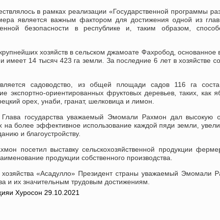
ествлялось в рамках реализации «Государственной программы ра
 мера является важным фактором для достижения одной из гла
венной безопасности в республике и, таким образом, способс
крупнейших хозяйств в сельском джамоате Фахробод, основанное 
и имеет 14 тысяч 423 га земли. За последние 6 лет в хозяйстве с
вляется садоводство, из общей площади садов 116 га соста
е экспортно-ориентированных фруктовых деревьев, таких, как я
рецкий орех, унаби, гранат, шелковица и лимон.
, Глава государства уважаемый Эмомали Рахмон дал высокую 
их на более эффективное использование каждой пяди земли, увел
анию и благоустройству.
мон посетил выставку сельскохозяйственной продукции ферме
наименование продукции собственного производства.
о хозяйства «Асадулло» Президент страны уважаемый Эмомали 
тва и их значительным трудовым достижениям.