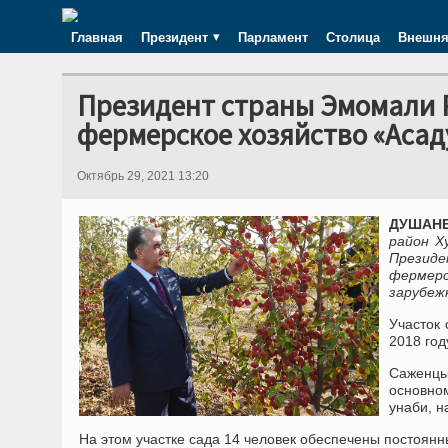
Главная
Президент
Парламент
Столица
Внешня
Президент страны Эмомали Р
фермерское хозяйство «Асад
Октябрь 29, 2021 13:20
ДУШАНБЕ
район Х
Презид
фермерс
зарубежн
Участок 
2018 год
Саженцы
основно
унаби, на
На этом участке сада 14 человек обеспечены постоян