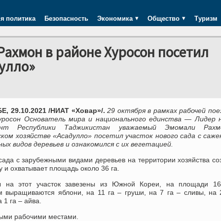
я политика
Безопасность
Экономика
Общество
Туризм
ахмон в районе Хуросон посетил
улло»
, 29.10.2021 /НИАТ «Ховар»/.
29 октября в рамках рабочей пое
уросон Основатель мира и национального единства — Лидер н
ент Республики Таджикистан уважаемый Эмомали Рах
ком хозяйстве «Асадулло» посетил участок нового сада с саж
ых видов деревьев и ознакомился с их вегетацией.
сада с зарубежными видами деревьев на территории хозяйства со
у и охватывает площадь около 36 га.
 на этот участок завезены из Южной Кореи, на площади 16
м выращиваются яблони, на 11 га – груши, на 7 га – сливы, на 
 1 га – айва.
ными рабочими местами.