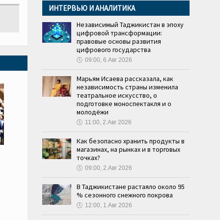
ИНТЕРВЬЮ И АНАЛИТИКА
Независимый Таджикистан в эпоху
цифровой трансформации:
правовые основы развития
цифрового государства
🕔
09:00, 6.Авг 2026
Марьям Исаева рассказала, как
независимость страны изменила
театральное искусство, о
подготовке моноспектакля и о
молодёжи
🕔
11:00, 2.Авг 2026
Как безопасно хранить продукты в
магазинах, на рынках и в торговых
точках?
🕔
09:00, 2.Авг 2026
В Таджикистане растаяло около 95
% сезонного снежного покрова
🕔
12:00, 1.Авг 2026