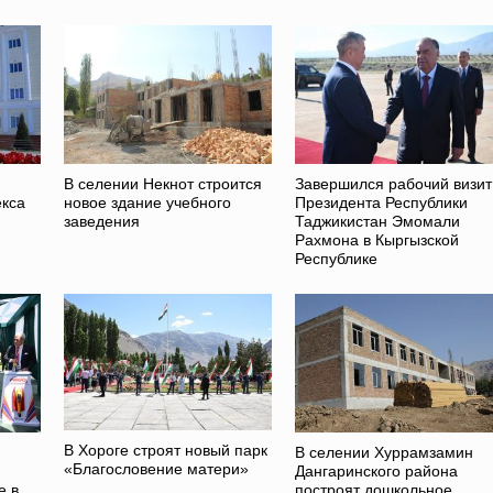
В селении Некнот строится
Завершился рабочий визит
екса
новое здание учебного
Президента Республики
заведения
Таджикистан Эмомали
Рахмона в Кыргызской
Республике
В Хороге строят новый парк
В селении Хуррамзамин
«Благословение матери»
Дангаринского района
е в
построят дошкольное