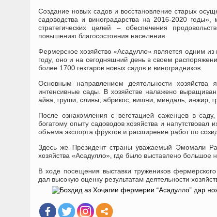
Создание новых садов и восстановление старых осущ
садоводства и виноградарства на 2016-2020 годы»,
стратегических целей – обеспечения продовольст
повышению благосостояния населения.
Фермерское хозяйство «Асадулло» является одним из 
году, оно и на сегодняшний день в своем распоряжени
более 1700 гектаров новых садов и виноградников.
Основным направлением деятельности хозяйства я
интенсивные сады. В хозяйстве налажено выращивани
айва, груши, сливы, абрикос, вишни, миндаль, инжир, г
После ознакомления с вегетацией саженцев в саду
богатому опыту садоводов хозяйства и напутствовал 
объема экспорта фруктов и расширение работ по созид
Здесь же Президент страны уважаемый Эмомали Рах
хозяйства «Асадулло», где было выставлено большое 
В ходе посещения выставки тружеников фермерског
дал высокую оценку результатам деятельности хозяйс