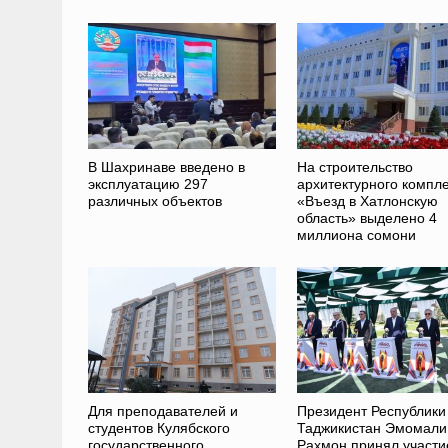
В Шахринаве введено в
На строительство
эксплуатацию 297
архитектурного компл
различных объектов
«Въезд в Хатлонскую
область» выделено 4
миллиона сомони
Для преподавателей и
Президент Республики
студентов Кулябского
Таджикистан Эмомали
государственного
Рахмон принял участи