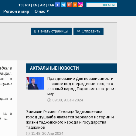
|
|
|
|
TJ
RU
EN
AR
FAR
101.5 FM
Регион и мир
О нас

Печать страницы
✉
Отправить
АКТУАЛЬНЫЕ НОВОСТИ
здки в
ации,
Празднование Дня независимости
мон в
— яркое подтверждение того, что
енцами
славный народ Таджикистана ценит
мир
здан в
🕔
09:00, 9.Сен 2024
Эмомали Рахмон: Столица Таджикистана —
 га в
город Душанбе является зеркалом истории и
2 га –
жизни таджикского народа и государства
таджиков
🕔
11:48, 20.Апр 2024