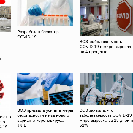
Разработан блокатор
COVID-19
ВОЗ: заболеваемость
COVID-19 в мире выросла
на 4 процента
е
я
ВОЗ призвала усилить меры
ВОЗ заявила, что
безопасности из-за нового
заболеваемость COVID-19 
еют о
варианта коронавируса
мире выросла за 28 дней 
а от
JN.1
52%
D-19