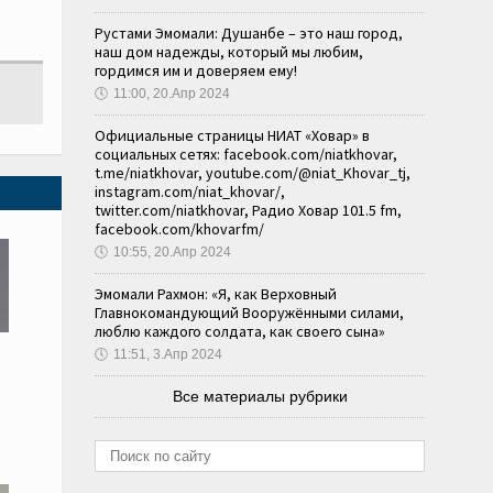
Рустами Эмомали: Душанбе – это наш город,
наш дом надежды, который мы любим,
гордимся им и доверяем ему!
🕔
11:00, 20.Апр 2024
Официальные страницы НИАТ «Ховар» в
социальных сетях: facebook.com/niatkhovar,
t.me/niatkhovar, youtube.com/@niat_Khovar_tj,
instagram.com/niat_khovar/,
twitter.com/niatkhovar, Радио Ховар 101.5 fm,
facebook.com/khovarfm/
🕔
10:55, 20.Апр 2024
Эмомали Рахмон: «Я, как Верховный
Главнокомандующий Вооружёнными силами,
люблю каждого солдата, как своего сына»
🕔
11:51, 3.Апр 2024
Все материалы рубрики