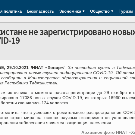
я политика
Безопасность
Экономика
Общество
Туризм
кистане не зарегистрировано новы
ID-19
, 29.10.2021 /НИАТ «Ховар»/
.
За последние сутки в Таджики
гистрировано новых случаев инфицирования COVID-19. Об этом
 сообщили в Министерстве здравоохранения и социальной з
ия Республики Таджикистан.
ым источника, с момента начала регистрации до 29 октября в 
трировано 17086 новых случая COVID-19, из которых 16960 вылеч
 болезни скончались 124 человека.
 отметить, что в условиях стремительного распространения COVI
стве стран мира на основе научных экспериментов установлен
транения заболевания является вакцинация населения.
Архивное фото НИАТ «Х