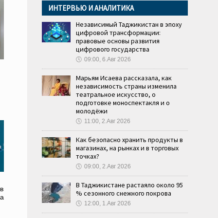
ИНТЕРВЬЮ И АНАЛИТИКА
Независимый Таджикистан в эпоху
цифровой трансформации:
правовые основы развития
цифрового государства
🕔
09:00, 6.Авг 2026
Марьям Исаева рассказала, как
независимость страны изменила
театральное искусство, о
подготовке моноспектакля и о
молодёжи
🕔
11:00, 2.Авг 2026
Как безопасно хранить продукты в
магазинах, на рынках и в торговых
точках?
🕔
09:00, 2.Авг 2026
В Таджикистане растаяло около 95
в
% сезонного снежного покрова
на
🕔
12:00, 1.Авг 2026