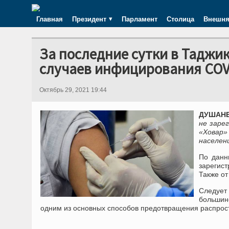
Главная
Президент
Парламент
Столица
Внешня
За последние сутки в Таджи
случаев инфицирования COV
Октябрь 29, 2021 19:44
ДУШАНБЕ
не заре
«Ховар»
населен
По данн
зарегис
Также от
Следует
большин
одним из основных способов предотвращения распрос