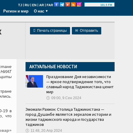
|
|
|
|
TJ
RU
EN
AR
FAR
101.5 FM
Регион и мир
О нас
х

Печать страницы
✉
Отправить
АКТУАЛЬНЫЕ НОВОСТИ
стане
 НИАТ
Празднование Дня независимости
ащиты
— яркое подтверждение того, что
славный народ Таджикистана ценит
стране
мир
ились.
🕔
09:00, 9.Сен 2024
Эмомали Рахмон: Столица Таджикистана —
D-19 в
город Душанбе является зеркалом истории и
о, что
жизни таджикского народа и государства
таджиков
овар»
🕔
11:48, 20.Апр 2024