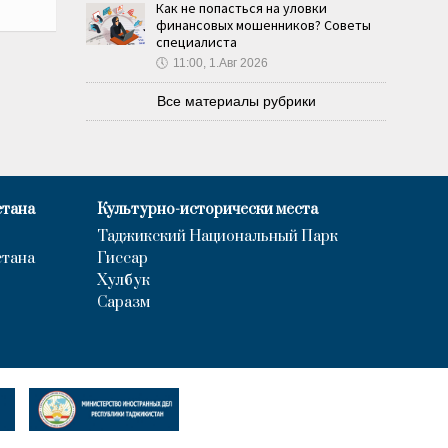
Как не попасться на уловки
финансовых мошенников? Советы
специалиста
🕔
11:00, 1.Авг 2026
Все материалы рубрики
стана
Культурно-исторически места
Таджикский Национальный Парк
стана
Гиссар
Хулбук
Саразм