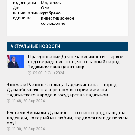
годовщины
Маджлиси
Дня
Оли
национального
одобрено
единства
инвестиционное
соглашение
АКТУАЛЬНЫЕ НОВОСТИ
Празднование Дня независимости — яркое
подтверждение того, что славный народ
Таджикистана ценит мир
🕔
09:00, 9.Сен 2024
Эмомали Рахмон: Столица Таджикистана — город
Душанбе является зеркалом истории и жизни
таджикского народа и государства таджиков
🕔
11:48, 20.Апр 2024
Рустами Эмомали: Душанбе – это наш город, наш дом
надежды, который мы любим, гордимся им и доверяем
ему!
🕔
11:00, 20.Апр 2024