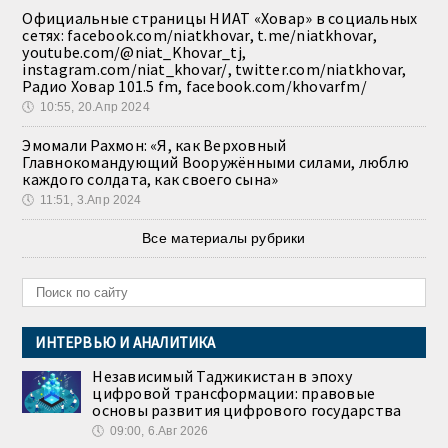
Официальные страницы НИАТ «Ховар» в социальных
сетях: facebook.com/niatkhovar, t.me/niatkhovar,
youtube.com/@niat_Khovar_tj,
instagram.com/niat_khovar/, twitter.com/niatkhovar,
Радио Ховар 101.5 fm, facebook.com/khovarfm/
🕔
10:55, 20.Апр 2024
Эмомали Рахмон: «Я, как Верховный
Главнокомандующий Вооружёнными силами, люблю
каждого солдата, как своего сына»
🕔
11:51, 3.Апр 2024
Все материалы рубрики
ИНТЕРВЬЮ И АНАЛИТИКА
Независимый Таджикистан в эпоху
цифровой трансформации: правовые
основы развития цифрового государства
🕔
09:00, 6.Авг 2026