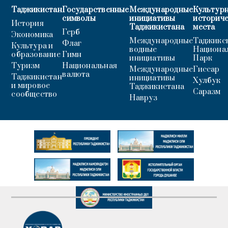
Таджикистан
Государственные
Международные
Культурн
символы
инициативы
историч
История
Таджикистана
места
Герб
Экономика
Международные
Таджикс
Флаг
Культура и
водные
Национа
образование
Гимн
инициативы
Парк
Туризм
Национальная
Международные
Гиссар
валюта
Таджикистан
инициативы
Хулбук
и мировое
Таджикистана
Саразм
сообщество
Навруз