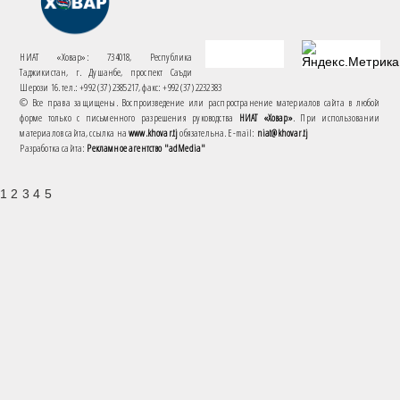
НИАТ «Ховар»: 734018, Республика
Таджикистан, г. Душанбе, проспект Саъди
Шерози 16. тел.: +992 (37) 2385217, факс: +992 (37) 2232383
© Все права защищены. Воспроизведение или распространение материалов сайта в любой
форме только с письменного разрешения руководства
НИАТ «Ховар»
. При использовании
материалов сайта, ссылка на
www.khovar.tj
обязательна. E-mail:
niat@khovar.tj
Разработка сайта:
Рекламное агентство "adMedia"
1 2 3 4 5