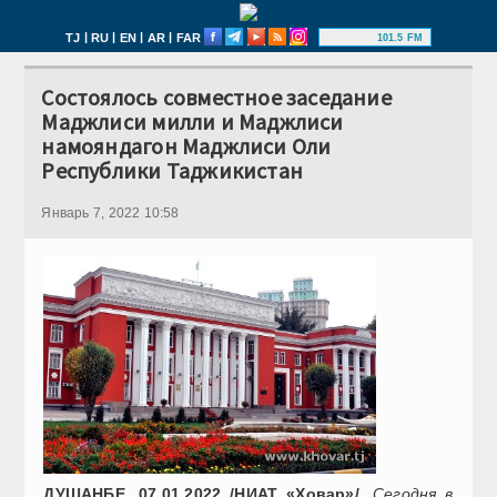
|
|
|
|
TJ
RU
EN
AR
FAR
101.5 FM
Состоялось совместное заседание
Маджлиси милли и Маджлиси
намояндагон Маджлиси Оли
Республики Таджикистан
Январь 7, 2022 10:58
ДУШАНБЕ, 07.01.2022 /НИАТ «Ховар»/.
Сегодня в