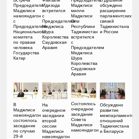
Встреча
Файзали
Председатель
В Душанбе
Председателя
Идизода
Маджлиси
обсуждено
Маджлиси
встретился
милли
расширение
намояндагон
с
Маджлиси
парламентских
с
Председателем
Оли
связей
Председателем
Меджлиса
Республики
Таджикистана
Национального
Шура
Таджикистан
и России
комитета
Королевства
встретился
по правам
Саудовская
с
человека
Аравия
Председателем
Государства
Меджлиса
Катар
Шура
Королевства
Саудовская
Аравия
Состоялось
В
На
Обсуждено
очередное
Маджлиси
очередном
развитие
заседание
намояндагон
заседании
межпарламентски
Совета
состоялось
второй
отношений
Маджлиси
заседание
сессии
Таджикистана
намояндагон
по случаю
Маджлиси
и Беларуси
29-й
намояндагон