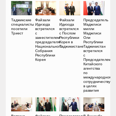
Таджикские
Файзали
Файзали
Председатель
специалисты
Идизода
Идизода
Маджлиси
посетили
встретился
встретился
милли
Триест
с
с Послом
Маджлиси
заместителем
Республики
Оли
председателя
Корея в
Республики
Национального
Таджикистане
Таджикистан
Собрания
встретился
Республики
с
Корея
Председателем
Китайского
агентства
по
международному
сотрудничеству
в целях
развития