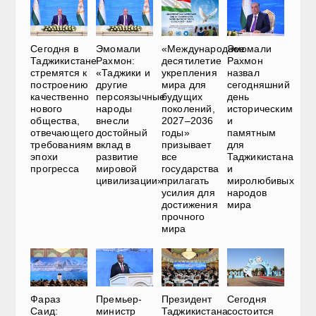
Сегодня в
Эмомали
«Международное
Эмомали
Таджикистане
Рахмон:
десятилетие
Рахмон
стремятся к
«Таджики и
укрепления
назвал
построению
другие
мира для
сегодняшний
качественно
персоязычные
будущих
день
нового
народы
поколений,
историческим
общества,
внесли
2027–2036
и
отвечающего
достойный
годы»
памятным
требованиям
вклад в
призывает
для
эпохи
развитие
все
Таджикистана
прогресса
мировой
государства
и
цивилизации»
прилагать
миролюбивых
усилия для
народов
достижения
мира
прочного
мира
Фараз
Премьер-
Президент
Сегодня
Саид:
министр
Таджикистана:
состоится