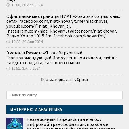
🕔
11:00, 20.Апр 2024
Официальные страницы НИАТ «Ховар» в социальных
сетях: facebook.com/niatkhovar, t.me/niatkhovar,
youtube.com/@niat_Khovar_tj,
instagram.com/niat_khovar/, twitter.com/niatkhovar,
Радио Ховар 101.5 fm, facebook.com/khovarfm/
🕔
10:55, 20.Апр 2024
Эмомали Рахмон: «Я, как Верховный
Главнокомандующий Вооружёнными силами, люблю
каждого солдата, как своего сына»
🕔
11:51, 3.Апр 2024
Все материалы рубрики
ИНТЕРВЬЮ И АНАЛИТИКА
Независимый Таджикистан в эпоху
цифровой трансформации: правовые
основы развития цифрового государства