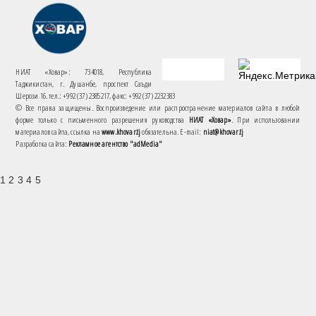
НИАТ «Ховар»: 734018, Республика
Таджикистан, г. Душанбе, проспект Саъди
Шерози 16. тел.: +992 (37) 2385217, факс: +992 (37) 2232383
© Все права защищены. Воспроизведение или распространение материалов сайта в любой
форме только с письменного разрешения руководства
НИАТ «Ховар»
. При использовании
материалов сайта, ссылка на
www.khovar.tj
обязательна. E-mail:
niat@khovar.tj
Разработка сайта:
Рекламное агентство "adMedia"
1 2 3 4 5