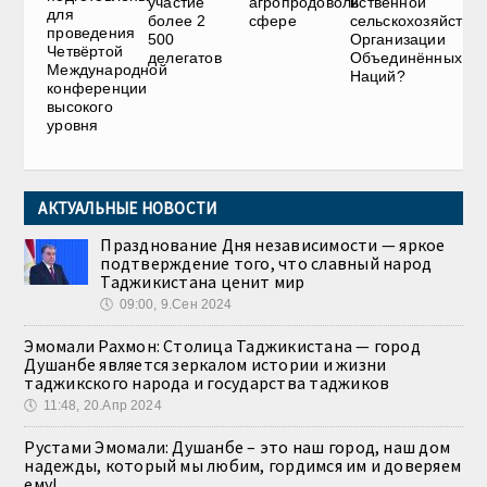
участие
агропродовольственной
и
для
более 2
сфере
сельскохозяйстве
проведения
500
Организации
Четвёртой
делегатов
Объединённых
Международной
Наций?
конференции
высокого
уровня
АКТУАЛЬНЫЕ НОВОСТИ
Празднование Дня независимости — яркое
подтверждение того, что славный народ
Таджикистана ценит мир
🕔
09:00, 9.Сен 2024
Эмомали Рахмон: Столица Таджикистана — город
Душанбе является зеркалом истории и жизни
таджикского народа и государства таджиков
🕔
11:48, 20.Апр 2024
Рустами Эмомали: Душанбе – это наш город, наш дом
надежды, который мы любим, гордимся им и доверяем
ему!