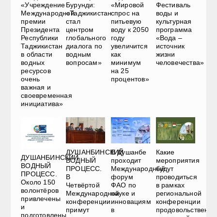
«Учреждение
Бурунди:
«Мировой
Фестиваль
Международной
«Таджикистан
спрос на
воды и
премии
стал
питьевую
культурная
Президента
центром
воду к 2050
программа
Республики
глобального
году
«Вода –
Таджикистан
диалога по
увеличится
источник
в области
водным
как
жизни
водных
вопросам»
минимум
человечества»
ресурсов
на 25
очень
процентов»
важная и
своевременная
инициатива»
ДУШАНБИНСКИЙ
В Душанбе
Какие
ДУШАНБИНСКИЙ
ВОДНЫЙ
проходит
мероприятия
ВОДНЫЙ
ПРОЦЕСС.
Международный
будут
ПРОЦЕСС.
В
форум
проводиться
Около 150
Четвёртой
ФАО по
в рамках
волонтёров
Международной
науке и
региональной
привлечены
конференции
инновациям
конференции
и
примут
в
продовольственно
подготовлены