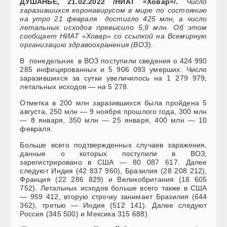
ДУШАНБЕ, 21.02.2022 /НИАТ «Ховар»/.
Число
заразившихся коронавирусом в мире по состоянию
на утро 21 февраля достигло 425 млн, а число
летальных исходов превысило 5,9 млн. Об этом
сообщает НИАТ «Ховар» со ссылкой на Всемирную
организацию здравоохранения (ВОЗ).
В понедельник в ВОЗ поступили сведения о 424 990
285 инфицированных и 5 906 093 умерших. Число
заразившихся за сутки увеличилось на 1 279 979,
летальных исходов — на 5 278.
Отметка в 200 млн заразившихся была пройдена 5
августа, 250 млн — 9 ноября прошлого года, 300 млн
— 8 января, 350 млн — 25 января, 400 млн — 10
февраля.
Больше всего подтвержденных случаев заражения,
данные о которых поступили в ВОЗ,
зарегистрировано в США — 80 087 617. Далее
следуют Индия (42 837 960), Бразилия (28 208 212),
Франция (22 286 829) и Великобритания (18 605
752). Летальных исходов больше всего также в США
— 959 412, вторую строчку занимает Бразилия (644
362), третью — Индия (512 141). Далее следуют
Россия (345 500) и Мексика 315 688).