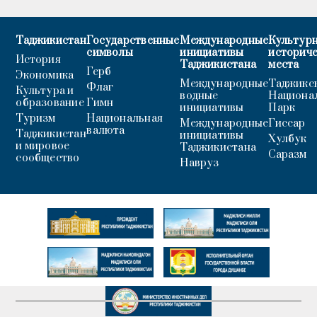
Таджикистан
Государственные
Международные
Культурн
символы
инициативы
историч
История
Таджикистана
места
Герб
Экономика
Международные
Таджикс
Флаг
Культура и
водные
Национа
образование
Гимн
инициативы
Парк
Туризм
Национальная
Международные
Гиссар
валюта
Таджикистан
инициативы
Хулбук
и мировое
Таджикистана
Саразм
сообщество
Навруз