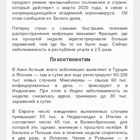
продлил режим чрезвычайного положения в стране,
который действует с марта 2020 года, в связи с
непрекращающейся эпидемией коронавируса. Об
этом сообщили из Белого дома.
Пятерку стран с самыми быстрыми темпами
распространения инфекции замыкает Франция, где
на прошлой неделе зарегистрировали больше
заражений, чем где бы то ни было еще. Сейчас
заболеваемость в республике упала в 2,5 раза.
По континентам
В Азии больше всего заболевших выявляют в Турции
и Японии — там в сутки все еще регистрируют 90-100
тыс. новых случаев. Максимумы — свыше 60 тыс.
инфицированных в день — фиксируют и в
Индонезии. При этом в Индии заболеваемость за
неделю снизилась вдвое, примерно до 30 тыс.
заражений в сутки.
В Европе число ежедневно выявляемых случаев
превышает 50 тыс. в Нидерландах и Италии и
составляет около 40 тыс. в Великобритании, для
которой это, однако, минимум с прошлого ноября. В
Бельгии и Польше оно в течение недели сократилось
в два раза, в Испании, Чехии и Румынии — в