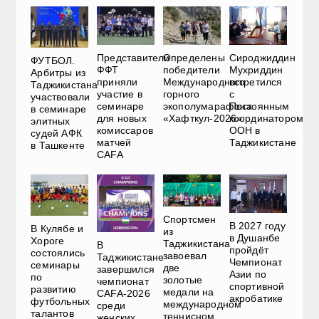
Представители
Определены
Сироджиддин
ФУТБОЛ.
ФФТ
победители
Мухриддин
Арбитры из
приняли
Международного
встретился
Таджикистана
участие в
горного
с
участвовали
семинаре
экополумарафона
Постоянным
в семинаре
для новых
«Хафткул-2026»
координатором
элитных
комиссаров
ООН в
судей АФК
матчей
Таджикистане
в Ташкенте
CAFA
Спортсмен
В 2027 году
В Кулябе и
из
в Душанбе
Хороге
Таджикистана
В
пройдёт
состоялись
завоевал
Таджикистане
Чемпионат
семинары
две
завершился
Азии по
по
золотые
чемпионат
спортивной
развитию
медали на
CAFA-2026
акробатике
футбольных
международном
среди
талантов
теннисном
женских