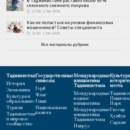
В Таджикистане растаяло около 95 %
сезонного снежного покрова
🕔
12:00, 1.Авг 2026
Как не попасться на уловки финансовых
мошенников? Советы специалиста
🕔
11:00, 1.Авг 2026
Все материалы рубрики
Таджикистан
Государственные
Международные
Культурн
символы
инициативы
историч
История
Таджикистана
места
Герб
Экономика
Международные
Таджикс
Флаг
Культура и
водные
Национа
образование
Гимн
инициативы
Парк
Туризм
Национальная
Международные
Гиссар
валюта
Таджикистан
инициативы
Хулбук
и мировое
Таджикистана
Саразм
сообщество
Навруз