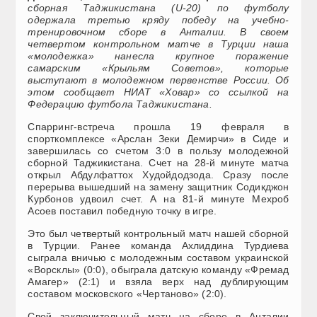
сборная Таджикистана (U-20) по футболу
одержала третью кряду победу на учебно-
тренировочном сборе в Анталии. В своем
четвертом контрольном матче в Турции наша
«молодежка» нанесла крупное поражение
самарским «Крыльям Советов», которые
выступают в молодежном первенстве России. Об
этом сообщает НИАТ «Ховар» со ссылкой на
Федерацию футбола Таджикистана.
Спарринг-встреча прошла 19 февраля в
спорткомплексе «Арслан Зеки Демирчи» в Сиде и
завершилась со счетом 3:0 в пользу молодежной
сборной Таджикистана. Счет на 28-й минуте матча
открыл Абдулфаттох Худойдодзода. Сразу после
перерыва вышедший на замену защитник Содикджон
Курбонов удвоил счет. А на 81-й минуте Мехроб
Асоев поставил победную точку в игре.
Это был четвертый контрольный матч нашей сборной
в Турции. Ранее команда Ахлиддина Турдиева
сыграла вничью с молодежным составом украинской
«Ворсклы» (0:0), обыграла датскую команду «Фремад
Амагер» (2:1) и взяла верх над дублирующим
составом московского «Чертаново» (2:0).
Свой заключительный матч на сборе в Анталии