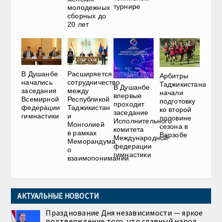
турнире
молодежных
сборных до
20 лет
В Душанбе
Расширяется
Арбитры
начались
сотрудничество
Таджикистана
В Душанбе
заседания
между
начали
впервые
Всемирной
Республикой
подготовку
проходит
федерации
Таджикистан
ко второй
заседание
гимнастики
и
половине
Исполнительного
Монголией
сезона в
комитета
в рамках
Варзобе
Международной
Меморандума
федерации
о
гимнастики
взаимопонимании
АКТУАЛЬНЫЕ НОВОСТИ
Празднование Дня независимости — яркое
подтверждение того, что славный народ