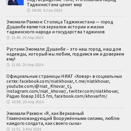
Таджикистана ценит мир
🕔
09:00, 9.Сен 2024
Эмомали Рахмон: Столица Таджикистана — город
Душанбе является зеркалом истории и жизни
таджикского народа и государства таджиков
🕔
11:48, 20.Апр 2024
Рустами Эмомали: Душанбе – это наш город, наш дом
надежды, который мы любим, гордимся им и доверяем
ему!
🕔
11:00, 20.Апр 2024
Официальные страницы НИАТ «Ховар» в социальных
сетях: facebook.com/niatkhovar, t.me/niatkhovar,
youtube.com/@niat_Khovar_tj,
instagram.com/niat_khovar/, twitter.com/niatkhovar,
Радио Ховар 101.5 fm, facebook.com/khovarfm/
🕔
10:55, 20.Апр 2024
Эмомали Рахмон: «Я, как Верховный
Главнокомандующий Вооружёнными силами, люблю
каждого солдата, как своего сына»
🕔
11:51, 3.Апр 2024