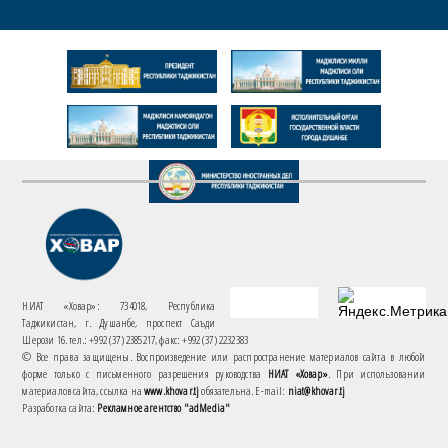
НИАТ «Ховар»: 734018, Республика
Таджикистан, г. Душанбе, проспект Саъди
Шерози 16. тел.: +992 (37) 2385217, факс: +992 (37) 2232383
© Все права защищены. Воспроизведение или распространение материалов сайта в любой
форме только с письменного разрешения руководства
НИАТ «Ховар»
. При использовании
материалов сайта, ссылка на
www.khovar.tj
обязательна. E-mail:
niat@khovar.tj
Разработка сайта:
Рекламное агентство "adMedia"