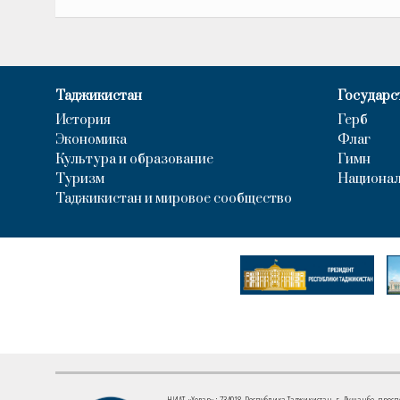
Таджикистан
Государс
История
Герб
Экономика
Флаг
Культура и образование
Гимн
Туризм
Национал
Таджикистан и мировое сообщество
НИАТ «Ховар»: 734018, Республика Таджикистан, г. Душанбе, проспект