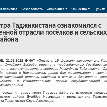
я политика
Безопасность
Экономика
Общество
Туризм
тра Таджикистана ознакомился с
енной отрасли посёлков и сельских
района
, 21.02.2022 /НИАТ «Ховар»/
.
19 февраля заместитель Пре
а Сулаймон Зиёзода вместе с председателем Государстве
а по землеустройству и геодезии Республики Таджикистан О
да выехал в Шахринавский район для ознакомления с состо
хозяйственной отрасли посёлков и сельских джамоатов, соо
Ховар» в Исполнительном органе государственной в
вского района.
посещения заместителя Премьер-министра встретили председ
вского района Джаббор Носирзода и представитель Правител
ики Таджикистан Юсуф Акрамзода.