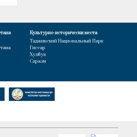
стана
Культурно-исторически места
Таджикский Национальный Парк
стана
Гиссар
Хулбук
Саразм