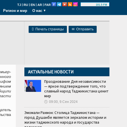
|
|
|
|
TJ
RU
EN
AR
FAR
101.5 FM
Регион и мир
О нас

Печать страницы
✉
Отправить
АКТУАЛЬНЫЕ НОВОСТИ
мьер-
нного
Празднование Дня независимости
рифом
— яркое подтверждение того, что
янием
славный народ Таджикистана ценит
бщили
мир
ласти
🕔
09:00, 9.Сен 2024
атель
Эмомали Рахмон: Столица Таджикистана —
ьства
город Душанбе является зеркалом истории и
жизни таджикского народа и государства