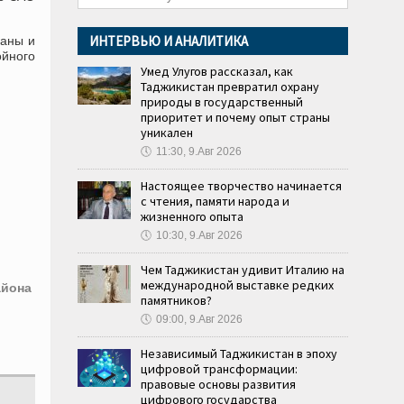
ИНТЕРВЬЮ И АНАЛИТИКА
раны и
ойного
Умед Улугов рассказал, как
Таджикистан превратил охрану
природы в государственный
приоритет и почему опыт страны
уникален
🕔
11:30, 9.Авг 2026
Настоящее творчество начинается
с чтения, памяти народа и
жизненного опыта
🕔
10:30, 9.Авг 2026
Чем Таджикистан удивит Италию на
международной выставке редких
айона
памятников?
🕔
09:00, 9.Авг 2026
Независимый Таджикистан в эпоху
цифровой трансформации:
правовые основы развития
цифрового государства