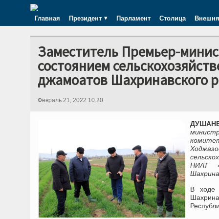
Главная
Президент
Парламент
Столица
Внешня
Заместитель Премьер-минис
состоянием сельскохозяйств
джамоатов Шахринавского 
Февраль 21, 2022 10:20
ДУШАНБЕ
министр
комитет
Ходжазо
сельско
НИАТ «
Шахрина
В ходе 
Шахрина
Республ