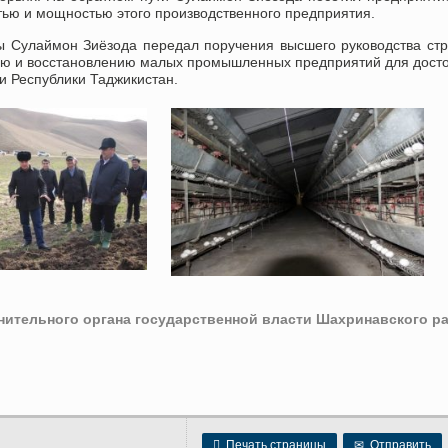
ью и мощностью этого производственного предприятия.
ы Сулаймон Зиёзода передал поручения высшего руководства ст
нию и восстановлению малых промышленных предприятий для дост
и Республики Таджикистан.
ительного органа государственной власти Шахринавского р

Печать страницы
✉
Отправить