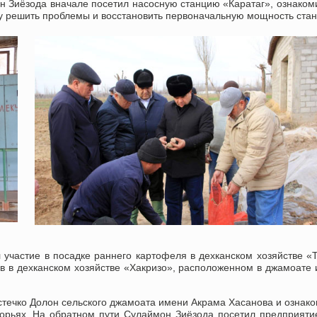
 Зиёзода вначале посетил насосную станцию ​​«Каратаг», ознаком
у решить проблемы и восстановить первоначальную мощность стан
участие в посадке раннего картофеля в дехканском хозяйстве «
 в дехканском хозяйстве «Хакризо», расположенном в джамоате
стечко Долон сельского джамоата имени Акрама Хасанова и ознак
горьях. На обратном пути Сулаймон Зиёзода посетил предприят