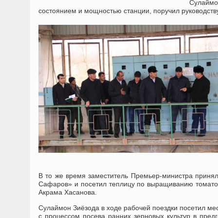
Сулаймон
состоянием и мощностью станции, поручил руководств
В то же время заместитель Премьер-министра принял 
Сафаров» и посетил теплицу по выращиванию томатов
Акрама Хасанова.
Сулаймон Зиёзода в ходе рабочей поездки посетил ме
с процессом посева ранних зерновых культур в пред