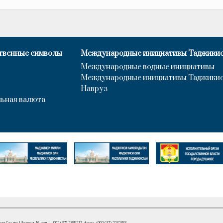
твенные символы
Международные инициативы Таджики
Международные водные инициативы
Международные инициативы Таджики
Навруз
ьная валюта
 Саъди Шерози 16. тел.: +992 (37) 2385217, факс: +992 (37) 2232383