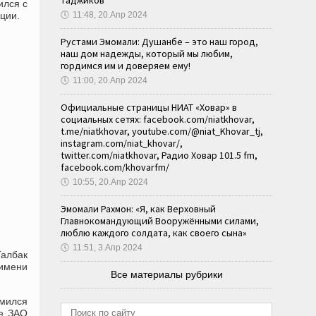
таджиков
ился с
ции.
🕔
11:48, 20.Апр 2024
Рустами Эмомали: Душанбе – это наш город,
наш дом надежды, который мы любим,
гордимся им и доверяем ему!
🕔
11:00, 20.Апр 2024
Официальные страницы НИАТ «Ховар» в
социальных сетях: facebook.com/niatkhovar,
t.me/niatkhovar, youtube.com/@niat_Khovar_tj,
instagram.com/niat_khovar/,
twitter.com/niatkhovar, Радио Ховар 101.5 fm,
facebook.com/khovarfm/
🕔
10:55, 20.Апр 2024
Эмомали Рахмон: «Я, как Верховный
Главнокомандующий Вооружёнными силами,
люблю каждого солдата, как своего сына»
🕔
11:51, 3.Апр 2024
Талбак
 имени
Все материалы рубрики
омился
ие ЗАО